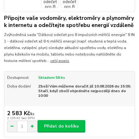
Připojte vaše vodoměry, elektroměry a plynoměry
k internetu a odečítejte spotřebu energií vzdáleně
Zvýhodněná sada "Dálkový odečet pro 8 impulsních měřičů energie" 8 IN
1 - dálkový odečet až 8-ti měřičů energií (např. studená a teplá voda,
elektřina, vytápění, plyn) sledujte aktuální spotřebu vody, elektřiny a
plynu kdekoliv na mobilu, tabletu nebo notebooku nahlídněte do
historie měření spotřeb...
celý popis
Dostupnost
Skladem 58 ks
Doba dodání
Zboží Vám můžeme doručit již 10.08.2026 do 15:00.
Stačí, když zboží objednáte nejpozději dnes do
10:00
2 583 Kč
/
ks
2 135 Kč
bez DPH
Přidat do košíku