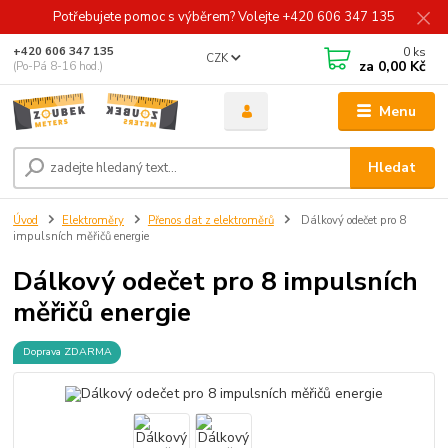
Potřebujete pomoc s výběrem? Volejte +420 606 347 135
0
ks
+420 606 347 135
CZK
za
0,00 Kč
(Po-Pá 8-16 hod.)
Menu
Hledat
Úvod
Elektroměry
Přenos dat z elektroměrů
Dálkový odečet pro 8
impulsních měřičů energie
Dálkový odečet pro 8 impulsních
měřičů energie
Doprava ZDARMA