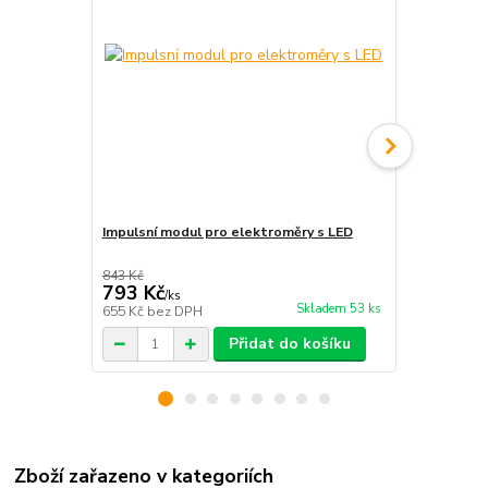
Impulsní modul pro elektroměry s LED
Elektroměr
843 Kč
793 Kč
1 290 Kč
/
ks
Skladem 53 ks
655 Kč
bez DPH
1 066 Kč
bez
Přidat do košíku
Zboží zařazeno v kategoriích