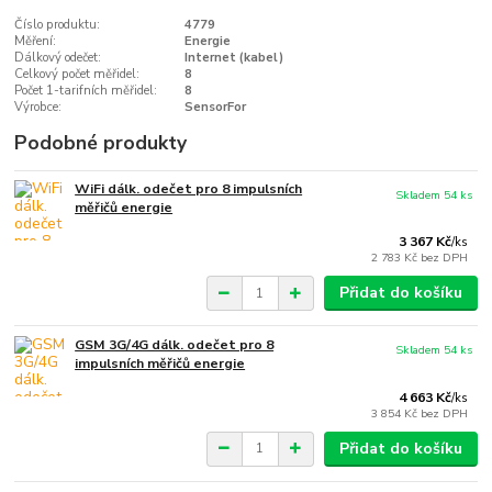
Číslo produktu:
4779
Měření:
Energie
Dálkový odečet:
Internet (kabel)
Celkový počet měřidel:
8
Počet 1-tarifních měřidel:
8
Výrobce:
SensorFor
Podobné produkty
WiFi dálk. odečet pro 8 impulsních
Skladem 54 ks
měřičů energie
3 367 Kč
/
ks
2 783 Kč
bez DPH
Přidat do košíku
GSM 3G/4G dálk. odečet pro 8
Skladem 54 ks
impulsních měřičů energie
4 663 Kč
/
ks
3 854 Kč
bez DPH
Přidat do košíku