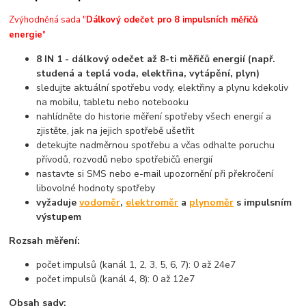
Zvýhodněná sada "
Dálkový odečet pro 8 impulsních měřičů
energie
"
8 IN 1 - dálkový odečet až 8-ti měřičů energií (např.
studená a teplá voda, elektřina, vytápění, plyn)
sledujte aktuální spotřebu vody, elektřiny a plynu kdekoliv
na mobilu, tabletu nebo notebooku
nahlídněte do historie měření spotřeby všech energií a
zjistěte, jak na jejich spotřebě ušetřit
detekujte nadměrnou spotřebu a včas odhalte poruchu
přívodů, rozvodů nebo spotřebičů energií
nastavte si SMS nebo e-mail upozornění při překročení
libovolné hodnoty spotřeby
vyžaduje
vodoměr
,
elektroměr
a
plynoměr
s impulsním
výstupem
Rozsah měření:
počet impulsů (kanál 1, 2, 3, 5, 6, 7): 0 až 24e7
počet impulsů (kanál 4, 8): 0 až 12e7
Obsah sady: