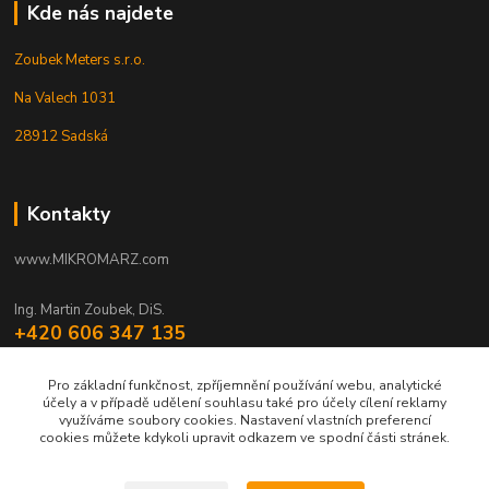
Kde nás najdete
Zoubek Meters s.r.o.
Na Valech 1031
28912 Sadská
Kontakty
www.MIKROMARZ.com
Ing. Martin Zoubek, DiS.
+420 606 347 135
(Po-Pá 8-16 hod.)
Pro základní funkčnost, zpříjemnění používání webu, analytické
zoubek@mikromarz.cz
účely a v případě udělení souhlasu také pro účely cílení reklamy
využíváme soubory cookies. Nastavení vlastních preferencí
cookies můžete kdykoli upravit odkazem ve spodní části stránek.