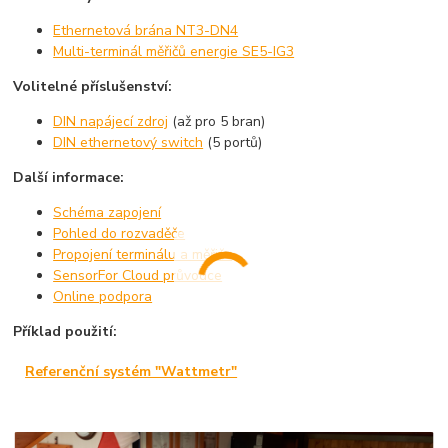
Ethernetová brána NT3-DN4
Multi-terminál měřičů energie SE5-IG3
Volitelné příslušenství:
DIN napájecí zdroj
(až pro 5 bran)
DIN ethernetový switch
(5 portů)
Další informace:
Schéma zapojení
Pohled do rozvaděče
Propojení terminálu a měřiče
SensorFor Cloud průvodce
Online podpora
Příklad použití:
Referenční systém "Wattmetr"