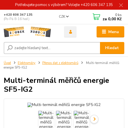
Potřebujete pomoc s výběrem? Volejte +420 606 347 135
0
ks
+420 606 347 135
CZK
za
0,00 Kč
(Po-Pá 8-16 hod.)
Menu
Hledat
Úvod
Elektroměry
Přenos dat z elektroměrů
Multi-terminál měřičů
energie SF5-IG2
Multi-terminál měřičů energie
SF5-IG2