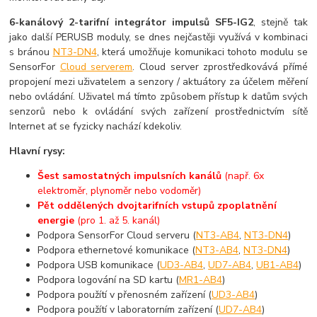
6-kanálový 2-tarifní integrátor impulsů SF5-IG2
, stejně tak
jako další PERUSB moduly, se dnes nejčastěji využívá v kombinaci
s bránou
NT3-DN4
, která umožňuje komunikaci tohoto modulu se
SensorFor
Cloud serverem
. Cloud server zprostředkovává přímé
propojení mezi uživatelem a senzory / aktuátory za účelem měření
nebo ovládání. Uživatel má tímto způsobem přístup k datům svých
senzorů nebo k ovládání svých zařízení prostřednictvím sítě
Internet ať se fyzicky nachází kdekoliv.
Hlavní rysy:
Šest samostatných impulsních kanálů
(např. 6x
elektroměr, plynoměr nebo vodoměr)
Pět oddělených dvojtarifních vstupů zpoplatnění
energie
(pro 1. až 5. kanál)
Podpora SensorFor Cloud serveru (
NT3-AB4
,
NT3-DN4
)
Podpora ethernetové komunikace (
NT3-AB4
,
NT3-DN4
)
Podpora USB komunikace (
UD3-AB4
,
UD7-AB4
,
UB1-AB4
)
Podpora logování na SD kartu (
MR1-AB4
)
Podpora použítí v přenosném zařízení (
UD3-AB4
)
Podpora použítí v laboratorním zařízení (
UD7-AB4
)