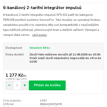
6-kanálový 2-tarifní integrátor impulsů
6-kanálový 2-tarifní integrátor impulsů SF5-IG2 patří do kategorie
PERUSB periferií systému SensorFor. Tyto moduly se vyznačují širokou
variabilitou použití a to zejména díky své kompatibilitě s nejrůznějšími
typy měřících přístrojů, přenosových bran a dalších zařízení. Výstupní a
vstupní data senzo...
celý popis
Dostupnost
Skladem 58 ks
Doba dodání
Zboží Vám můžeme doručit již 11.08.2026 do 15:00.
Stačí, když zboží objednáte nejpozději do zítra do
10:00
1 277 Kč
/
ks
1 055 Kč
bez DPH
Přidat do košíku
Číslo produktu:
1747
EAN kód:
8594223371679