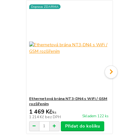
Doprava ZDARMA
Ethernetová brána NT3-DN4 s WiFi / GSM
Multi-termi
rozšířením
1 469 Kč
848 Kč
/
ks
/
ks
Skladem 122 ks
1 214 Kč
bez DPH
701 Kč
bez 
Přidat do košíku