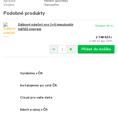
Aplikace:
Měření spotřeby
Výrobce:
SensorFor
Podobné produkty
Dálkový odečet pro 1+5 impulsních
Skladem 49 ks
měřičů energie
2 746 Kč
/
ks
2 269 Kč
bez DPH
Přidat do košíku
Vyrábíme v ČR
Instalujeme po celé ČR
Cloud pro vaše data
Návrh a vývoj v ČR