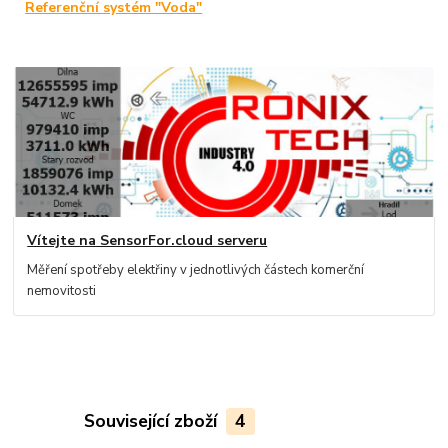
Referenční systém "Voda"
Vítejte na SensorFor.cloud serveru
Měření spotřeby elektřiny v jednotlivých částech komerční
nemovitosti
Související zboží
4