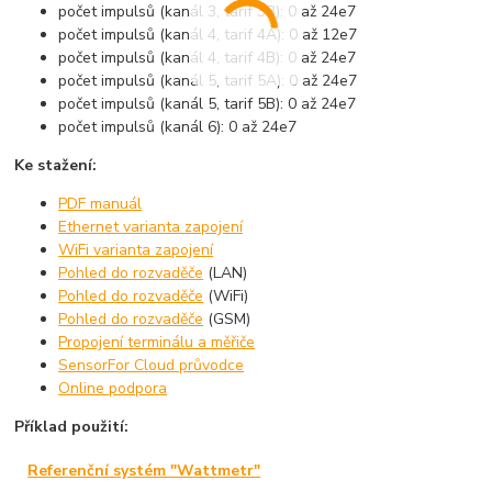
počet impulsů (kanál 3, tarif 3B): 0 až 24e7
počet impulsů (kanál 4, tarif 4A): 0 až 12e7
počet impulsů (kanál 4, tarif 4B): 0 až 24e7
počet impulsů (kanál 5, tarif 5A): 0 až 24e7
počet impulsů (kanál 5, tarif 5B): 0 až 24e7
počet impulsů (kanál 6): 0 až 24e7
Ke stažení:
PDF manuál
Ethernet varianta zapojení
WiFi varianta zapojení
Pohled do rozvaděče
(LAN)
Pohled do rozvaděče
(WiFi)
Pohled do rozvaděče
(GSM)
Propojení terminálu a měřiče
SensorFor Cloud průvodce
Online podpora
Příklad použití:
Referenční systém "Wattmetr"