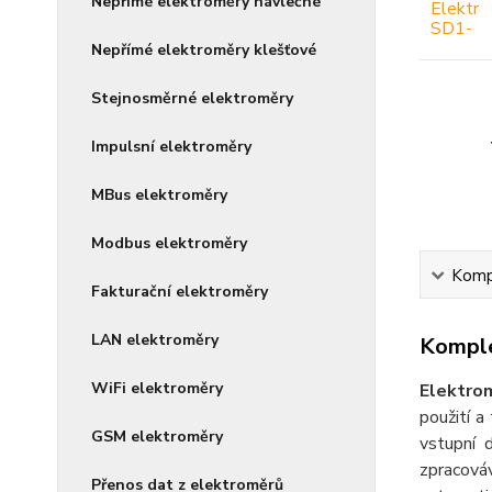
Nepřímé elektroměry návlečné
Nepřímé elektroměry klešťové
Stejnosměrné elektroměry
Impulsní elektroměry
MBus elektroměry
Modbus elektroměry
Kompl
Fakturační elektroměry
LAN elektroměry
Komple
WiFi elektroměry
Elektro
použití a
GSM elektroměry
vstupní 
zpracová
Přenos dat z elektroměrů