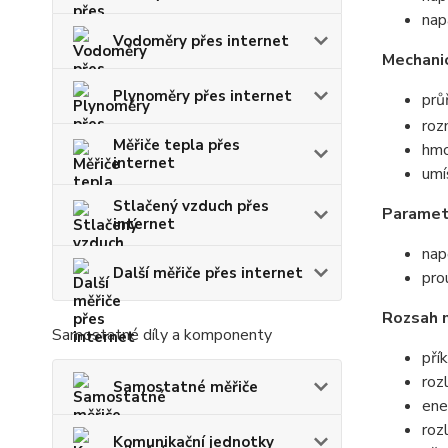
nap
Vodoměry přes internet
Mechani
Plynoměry přes internet
prů
ro
Měřiče tepla přes
hmo
internet
umí
Stlačený vzduch přes
Paramet
internet
nap
Další měřiče přes internet
pro
Rozsah 
Samostatné díly a komponenty
pří
roz
Samostatné měřiče
ene
roz
Komunikační jednotky