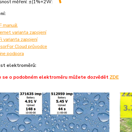
snost měření: ±(1%+2W)
ní:
 manuál
ernet varianta zapojení
i varianta zapojení
sorFor Cloud průvodce
ine podpora
st elektroměrů:
e se o podobném elektroměru můžete dozvědět
ZDE