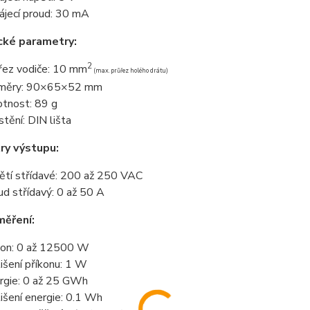
ájecí proud: 30 mA
cké parametry:
2
řez vodiče: 10 mm
(max. průřez holého drátu)
změry: 90×65×52 mm
tnost: 89 g
stění: DIN lišta
ry výstupu:
ětí střídavé: 200 až 250 VAC
ud střídavý: 0 až 50 A
měření:
kon: 0 až 12500 W
lišení příkonu: 1 W
rgie: 0 až 25 GWh
lišení energie: 0.1 Wh