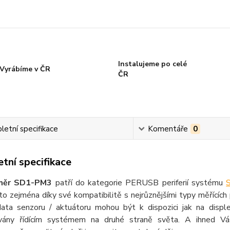
Instalujeme po celé
Vyrábíme v ČR
ČR
etní specifikace
Komentáře
0
tní specifikace
měr SD1-PM3
patří do kategorie PERUSB periferií systému
 to zejména díky své kompatibilitě s nejrůznějšími typy měřících 
data senzoru / aktuátoru mohou být k dispozici jak na displ
vány řídícím systémem na druhé straně světa. A ihned Vá