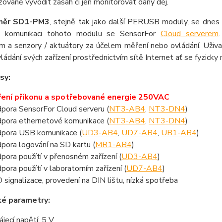
ovaně vyvodit zásah či jen monitorovat daný děj.
měr SD1-PM3
, stejně tak jako další PERUSB moduly, se dnes 
e komunikaci tohoto modulu se SensorFor
Cloud serverem
em a senzory / aktuátory za účelem měření nebo ovládání. Uži
ládání svých zařízení prostřednictvím sítě Internet ať se fyzicky 
sy:
ení příkonu a spotřebované energie 250VAC
pora SensorFor Cloud serveru (
NT3-AB4
,
NT3-DN4
)
pora ethernetové komunikace (
NT3-AB4
,
NT3-DN4
)
pora USB komunikace (
UD3-AB4
,
UD7-AB4
,
UB1-AB4
)
pora logování na SD kartu (
MR1-AB4
)
pora použítí v přenosném zařízení (
UD3-AB4
)
pora použítí v laboratorním zařízení (
UD7-AB4
)
 signalizace, provedení na DIN lištu, nízká spotřeba
ké parametry:
ájecí napětí: 5 V