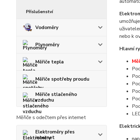
automatiz
Příslušenství
Elektro
umožňuj
Vodoměry
uživatel
nebo k ov
Plynoměry
Hlavní ry
Měř
Měřiče tepla
Pod
Pod
Měřiče spotřeby proudu
Pod
Pod
Měřiče stlačeného
Pod
vzduchu
Pod
LED
Měřiče s odečtem přes internet
Elektric
Elektroměry přes
internet
nap