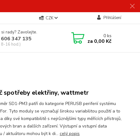
Přihlášení
CZK
 si rady? Zavolejte.
0
ks
 606 347 135
za
0,00 Kč
 8-16 hod.)
č spotřeby elektřiny, wattmetr
oměr SD1-PM3 patří do kategorie PERUSB periferií systému
or. Tyto moduly se vyznačují širokou variabilitou použití a to
 díky své kompatibilitě s nejrůznějšími typy měřících přístrojů,
ových bran a dalších zařízení. Výstupní a vstupní data
u / aktuátoru mohou být k di...
celý popis