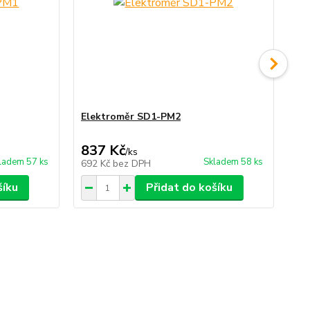
Elektroměr SD1-PM2
2-
837 Kč
1 
/
ks
ladem 57 ks
Skladem 58 ks
692 Kč
bez DPH
87
šíku
Přidat do košíku