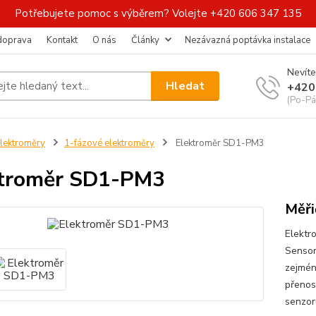
Potřebujete pomoc s výběrem? Volejte +420 606 347 135
 doprava
Kontakt
O nás
Články
Nezávazná poptávka instalace
Nevíte
Hledat
+420
(Po-Pá
lektroměry
1-fázové elektroměry
Elektroměr SD1-PM3
ktroměr SD1-PM3
Měři
Elektr
SensorF
zejména
přenos
senzor