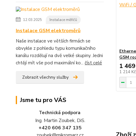
12.03.2025
Instalace měřičů
Instalace GSM elektroměrů
Naše instalace ve větších firmách se
obvykle z pohledu typu komunikačního
Etherne
kanálu rozdělují na dvě velké skupiny. Jedni
GSM roz
chtějí mít vše pod maximální ko...
číst celé
1 469
1 214 K
Zobrazit všechny služby
Jsme tu pro VÁS
Technická podpora
Ing. Martin Zoubek, DiS.
+420 606 347 135
Zboží 
zoubek@mikromarz.cz