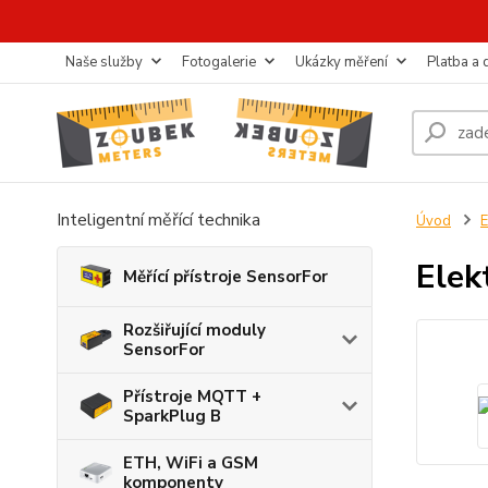
Naše služby
Fotogalerie
Ukázky měření
Platba a
Inteligentní měřící technika
Úvod
E
Ele
Měřící přístroje SensorFor
Rozšiřující moduly
SensorFor
Přístroje MQTT +
SparkPlug B
ETH, WiFi a GSM
komponenty