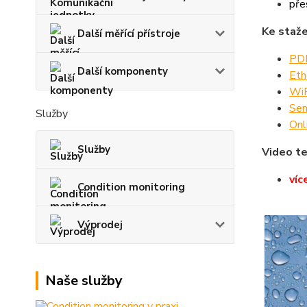
pře
Ke staže
Další měřící přístroje
PDF
Další komponenty
Eth
WiF
Sen
Služby
Onl
Služby
Video te
víc
Condition monitoring
Výprodej
Naše služby