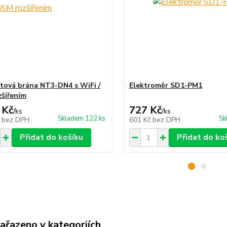
tová brána NT3-DN4 s WiFi /
Elektroměr SD1-PM1
šířením
 Kč
727 Kč
/
ks
/
ks
Skladem 122 ks
Sk
č
bez DPH
601 Kč
bez DPH
Přidat do košíku
Přidat do ko
zařazeno v kategoriích