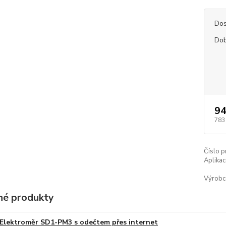
Dos
Dob
94
783
Číslo p
Aplikac
Výrobc
é produkty
Elektroměr SD1-PM3 s odečtem přes internet