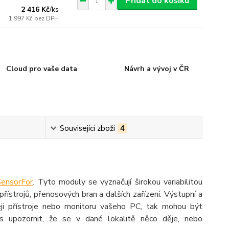
Přidat do košíku
2 416 Kč
/
ks
1 997 Kč
bez DPH
Cloud pro vaše data
Návrh a vývoj v ČR
Související zboží
4
SensorFor
. Tyto moduly se vyznačují širokou variabilitou
přístrojů, přenosových bran a dalších zařízení. Výstupní a
eji přístroje nebo monitoru vašeho PC, tak mohou být
s upozornit, že se v dané lokalitě něco děje, nebo