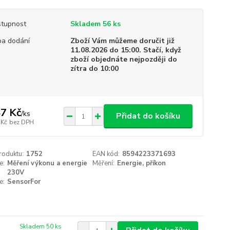
tupnost
Skladem 56 ks
a dodání
Zboží Vám můžeme doručit již
11.08.2026 do 15:00. Stačí, když
zboží objednáte nejpozději do
zítra do 10:00
7 Kč
/
ks
Přidat do košíku
 Kč
bez DPH
roduktu:
1752
EAN kód:
8594223371693
e:
Měření výkonu a energie
Měření:
Energie, příkon
230V
e:
SensorFor
Skladem 50 ks