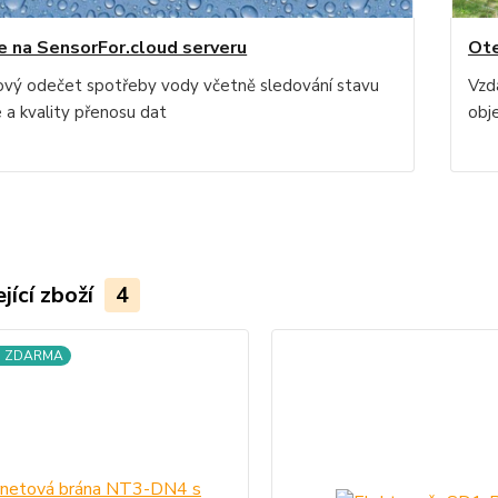
e na SensorFor.cloud serveru
Ote
ový odečet spotřeby vody včetně sledování stavu
Vzd
 a kvality přenosu dat
obj
jící zboží
4
a ZDARMA