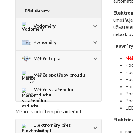
automatiz
Příslušenství
Elektro
umožňuj
Vodoměry
uživatel
nebo k ov
Plynoměry
Hlavní ry
Měř
Měřiče tepla
Pod
Pod
Měřiče spotřeby proudu
Pod
Pod
Měřiče stlačeného
Pod
vzduchu
Pod
LED
Měřiče s odečtem přes internet
Elektric
Elektroměry přes
internet
nap