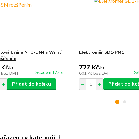
tová brána NT3-DN4 s WiFi /
Elektroměr SD1-PM1
šířením
 Kč
727 Kč
/
ks
/
ks
Skladem 122 ks
Sk
č
bez DPH
601 Kč
bez DPH
Přidat do košíku
Přidat do ko
zařazeno v kategoriích