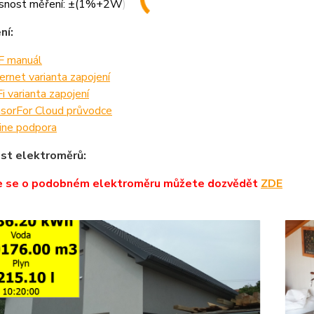
snost měření: ±(1%+2W)
ní:
 manuál
ernet varianta zapojení
i varianta zapojení
sorFor Cloud průvodce
ine podpora
st elektroměrů:
e se o podobném elektroměru můžete dozvědět
ZDE