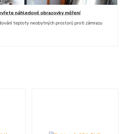
vřete náhledové obrazovky měření
dování teploty neobytných prostorů proti zámrazu