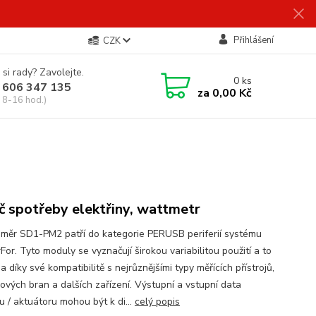
Přihlášení
CZK
 si rady? Zavolejte.
0
ks
 606 347 135
za
0,00 Kč
 8-16 hod.)
č spotřeby elektřiny, wattmetr
oměr SD1-PM2 patří do kategorie PERUSB periferií systému
or. Tyto moduly se vyznačují širokou variabilitou použití a to
 díky své kompatibilitě s nejrůznějšími typy měřících přístrojů,
ových bran a dalších zařízení. Výstupní a vstupní data
u / aktuátoru mohou být k di...
celý popis