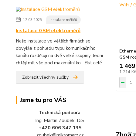
12.03.2025
Instalace měřičů
Instalace GSM elektroměrů
Naše instalace ve větších firmách se
obvykle z pohledu typu komunikačního
Etherne
kanálu rozdělují na dvě velké skupiny. Jedni
GSM roz
chtějí mít vše pod maximální ko...
číst celé
1 469
1 214 K
Zobrazit všechny služby
Jsme tu pro VÁS
Technická podpora
Ing. Martin Zoubek, DiS.
+420 606 347 135
Zboží 
zoubek@mikromarz.cz