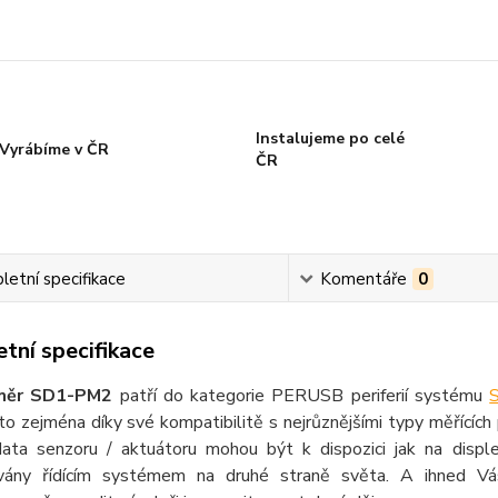
Instalujeme po celé
Vyrábíme v ČR
ČR
etní specifikace
Komentáře
0
tní specifikace
měr SD1-PM2
patří do kategorie PERUSB periferií systému
 to zejména díky své kompatibilitě s nejrůznějšími typy měřících 
data senzoru / aktuátoru mohou být k dispozici jak na displ
vány řídícím systémem na druhé straně světa. A ihned Vá