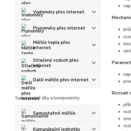
nap
Vodoměry přes internet
Mechani
Plynoměry přes internet
prů
ro
Měřiče tepla přes
hmo
internet
umí
Stlačený vzduch přes
Paramet
internet
nap
Další měřiče přes internet
pro
Rozsah 
Samostatné díly a komponenty
pří
roz
Samostatné měřiče
ene
roz
Komunikační jednotky