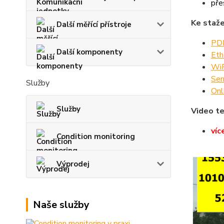
pře
Ke staže
Další měřící přístroje
PDF
Další komponenty
Eth
WiF
Sen
Služby
Onl
Služby
Video te
víc
Condition monitoring
Výprodej
Naše služby