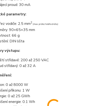
ájecí proud: 30 mA
cké parametry:
2
řez vodiče: 2.5 mm
(max. průřez holého drátu)
změry: 90×65×35 mm
tnost: 66 g
stění: DIN lišta
ry výstupu:
ětí střídavé: 200 až 250 VAC
ud střídavý: 0 až 32 A
měření:
kon: 0 až 8000 W
lišení příkonu: 1 W
rgie: 0 až 25 GWh
lišení energie: 0.1 Wh