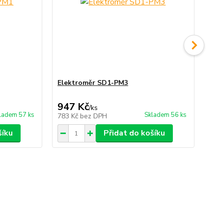
Elektroměr SD1-PM3
2-
947 Kč
1 
/
ks
ladem 57 ks
Skladem 56 ks
783 Kč
bez DPH
87
šíku
Přidat do košíku