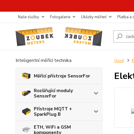
Naše služby
Fotogalerie
Ukázky měření
Platba a
Inteligentní měřící technika
Úvod
E
Ele
Měřící přístroje SensorFor
Rozšiřující moduly
SensorFor
Přístroje MQTT +
SparkPlug B
ETH, WiFi a GSM
komponenty