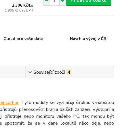
Přidat do košíku
2 306 Kč
/
ks
1 906 Kč
bez DPH
Cloud pro vaše data
Návrh a vývoj v ČR
Související zboží
4
SensorFor
. Tyto moduly se vyznačují širokou variabilitou
přístrojů, přenosových bran a dalších zařízení. Výstupní a
eji přístroje nebo monitoru vašeho PC, tak mohou být
s upozornit, že se v dané lokalitě něco děje, nebo