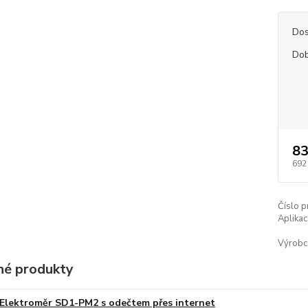
Dos
Dob
83
692
Číslo p
Aplikac
Výrobc
é produkty
Elektroměr SD1-PM2 s odečtem přes internet