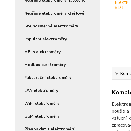
Nepřímé elektroměry návlečné
Nepřímé elektroměry klešťové
Stejnosměrné elektroměry
Impulsní elektroměry
MBus elektroměry
Modbus elektroměry
Kompl
Fakturační elektroměry
LAN elektroměry
Komple
WiFi elektroměry
Elektro
použití a
GSM elektroměry
vstupní 
zpracová
Přenos dat z elektroměrů