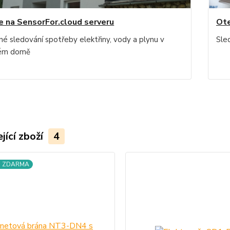
e na SensorFor.cloud serveru
Ote
né sledování spotřeby elektřiny, vody a plynu v
Sle
ném domě
jící zboží
4
a ZDARMA