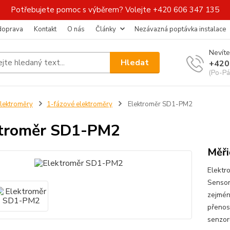
Potřebujete pomoc s výběrem? Volejte +420 606 347 135
 doprava
Kontakt
O nás
Články
Nezávazná poptávka instalace
Nevíte
Hledat
+420
(Po-Pá
lektroměry
1-fázové elektroměry
Elektroměr SD1-PM2
ktroměr SD1-PM2
Měři
Elektr
SensorF
zejména
přenos
senzor