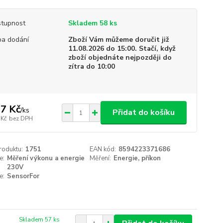
tupnost
Skladem 58 ks
a dodání
Zboží Vám můžeme doručit již
11.08.2026 do 15:00. Stačí, když
zboží objednáte nejpozději do
zítra do 10:00
7 Kč
/
ks
Přidat do košíku
 Kč
bez DPH
roduktu:
1751
EAN kód:
8594223371686
e:
Měření výkonu a energie
Měření:
Energie, příkon
230V
e:
SensorFor
Skladem 57 ks