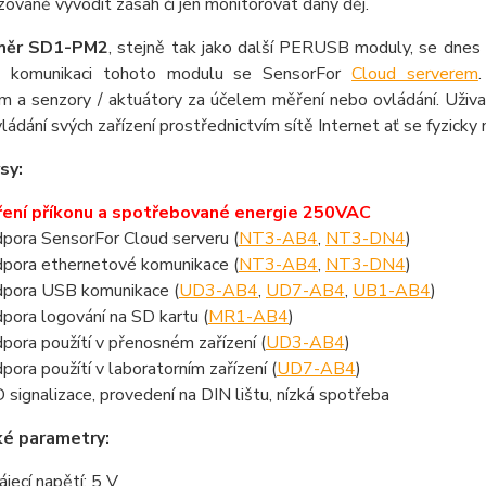
ovaně vyvodit zásah či jen monitorovat daný děj.
měr SD1-PM2
, stejně tak jako další PERUSB moduly, se dnes 
e komunikaci tohoto modulu se SensorFor
Cloud serverem
em a senzory / aktuátory za účelem měření nebo ovládání. Uži
ládání svých zařízení prostřednictvím sítě Internet ať se fyzicky 
sy:
ení příkonu a spotřebované energie 250VAC
pora SensorFor Cloud serveru (
NT3-AB4
,
NT3-DN4
)
pora ethernetové komunikace (
NT3-AB4
,
NT3-DN4
)
pora USB komunikace (
UD3-AB4
,
UD7-AB4
,
UB1-AB4
)
pora logování na SD kartu (
MR1-AB4
)
pora použítí v přenosném zařízení (
UD3-AB4
)
pora použítí v laboratorním zařízení (
UD7-AB4
)
 signalizace, provedení na DIN lištu, nízká spotřeba
ké parametry:
ájecí napětí: 5 V