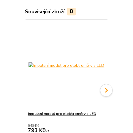
Související zboží
8
Impulsní modul pro elektroměry s LED
Elektroměr
843 Kč
793 Kč
1 290 Kč
/
ks