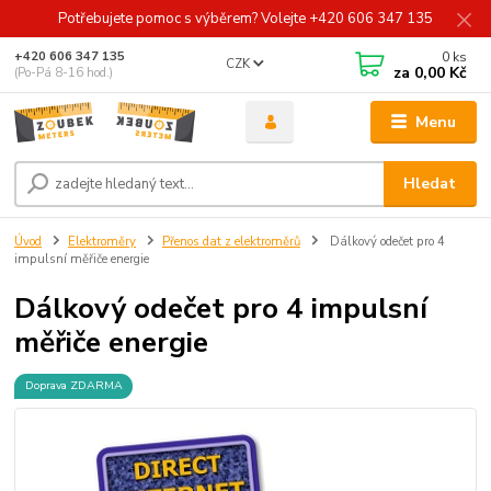
Potřebujete pomoc s výběrem? Volejte +420 606 347 135
0
ks
+420 606 347 135
CZK
za
0,00 Kč
(Po-Pá 8-16 hod.)
Menu
Hledat
Úvod
Elektroměry
Přenos dat z elektroměrů
Dálkový odečet pro 4
impulsní měřiče energie
Dálkový odečet pro 4 impulsní
měřiče energie
Doprava ZDARMA