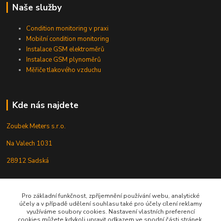
Naše služby
Condition monitoring v praxi
Mobilní condition monitoring
Instalace GSM elektroměrů
Instalace GSM plynoměrů
Měřiče tlakového vzduchu
Kde nás najdete
Zoubek Meters s.r.o.
Na Valech 1031
28912 Sadská
Kontakty
Pro základní funkčnost, zpříjemnění používání webu, analytické
účely a v případě udělení souhlasu také pro účely cílení reklamy
využíváme soubory cookies. Nastavení vlastních preferencí
www.MIKROMARZ.com
cookies můžete kdykoli upravit odkazem ve spodní části stránek.