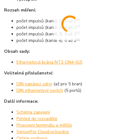
Rozsah měření:
32
počet impulsů (kanál 1): 0 až 2
32
počet impulsů (kanál 2): 0 až 2
32
počet impulsů (kanál 3): 0 až 2
32
počet impulsů (kanál 4): 0 až 2
Obsah sady:
Ethernetová brána NT3-DN4-IG5
Volitelné příslušenství:
DIN napájecí zdroj
(až pro 5 bran)
DIN ethernetový switch
(5 portů)
Další informace:
Schéma zapojení
Pohled do rozvaděče
Propojení terminálu a měřiče
SensorFor Cloud průvodce
Online podpora