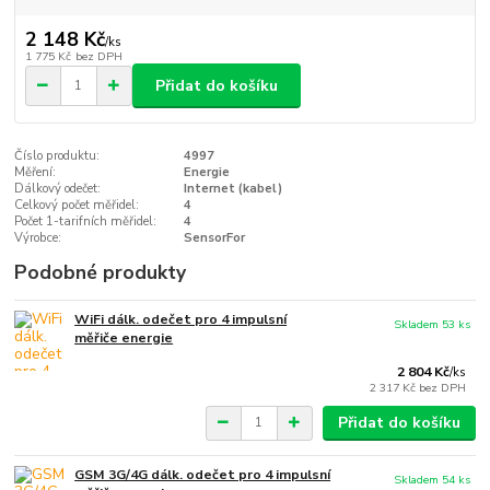
2 148 Kč
/
ks
1 775 Kč
bez DPH
Přidat do košíku
Číslo produktu:
4997
Měření:
Energie
Dálkový odečet:
Internet (kabel)
Celkový počet měřidel:
4
Počet 1-tarifních měřidel:
4
Výrobce:
SensorFor
Podobné produkty
WiFi dálk. odečet pro 4 impulsní
Skladem 53 ks
měřiče energie
2 804 Kč
/
ks
2 317 Kč
bez DPH
Přidat do košíku
GSM 3G/4G dálk. odečet pro 4 impulsní
Skladem 54 ks