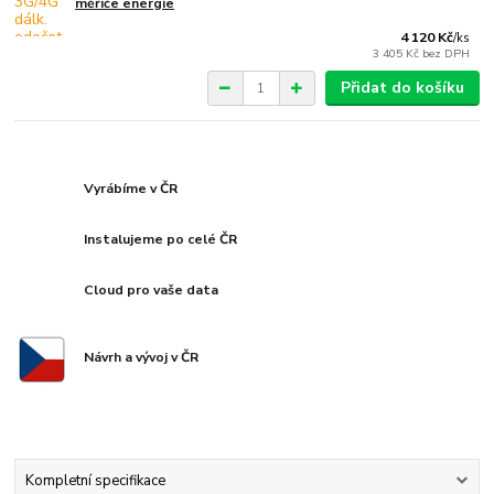
měřiče energie
4 120 Kč
/
ks
3 405 Kč
bez DPH
Přidat do košíku
Vyrábíme v ČR
Instalujeme po celé ČR
Cloud pro vaše data
Návrh a vývoj v ČR
Kompletní specifikace