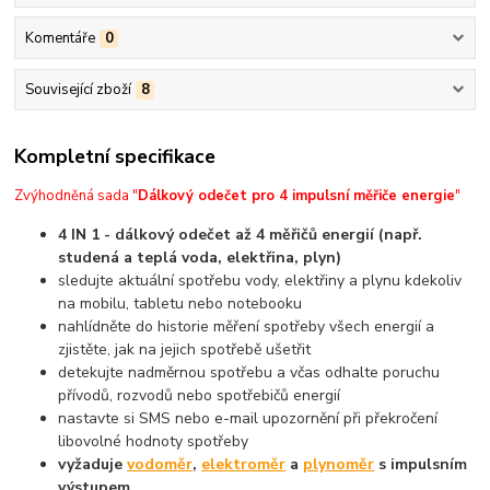
Komentáře
0
Související zboží
8
Kompletní specifikace
Zvýhodněná sada "
Dálkový odečet pro 4 impulsní měřiče energie
"
4 IN 1 - dálkový odečet až 4 měřičů energií (např.
studená a teplá voda, elektřina, plyn)
sledujte aktuální spotřebu vody, elektřiny a plynu kdekoliv
na mobilu, tabletu nebo notebooku
nahlídněte do historie měření spotřeby všech energií a
zjistěte, jak na jejich spotřebě ušetřit
detekujte nadměrnou spotřebu a včas odhalte poruchu
přívodů, rozvodů nebo spotřebičů energií
nastavte si SMS nebo e-mail upozornění při překročení
libovolné hodnoty spotřeby
vyžaduje
vodoměr
,
elektroměr
a
plynoměr
s impulsním
výstupem