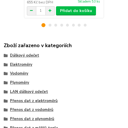
Skladem 53 ks
655 Kč
bez DPH
1 066 Kč
bez
Přidat do košíku
Zboží zařazeno v kategoriích
Dálkový odečet
Elektroměry
Vodoměry
Plynoměry
LAN dálkový odečet
Přenos dat z elektroměrů
Přenos dat z vodoměrů
Přenos dat z plynoměrů
Přenos dat z měřičů tepla