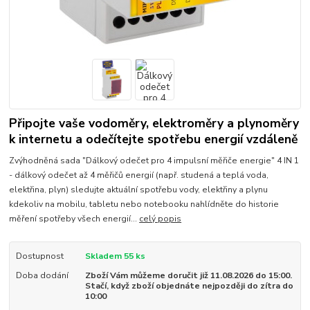
Připojte vaše vodoměry, elektroměry a plynoměry
k internetu a odečítejte spotřebu energií vzdáleně
Zvýhodněná sada "Dálkový odečet pro 4 impulsní měřiče energie" 4 IN 1
- dálkový odečet až 4 měřičů energií (např. studená a teplá voda,
elektřina, plyn) sledujte aktuální spotřebu vody, elektřiny a plynu
kdekoliv na mobilu, tabletu nebo notebooku nahlídněte do historie
měření spotřeby všech energií...
celý popis
Dostupnost
Skladem 55 ks
Doba dodání
Zboží Vám můžeme doručit již 11.08.2026 do 15:00.
Stačí, když zboží objednáte nejpozději do zítra do
10:00