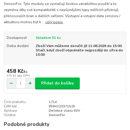
SensorFor. Tyto moduly se vyznačují širokou variabilitou použití a to
zejména díky své kompatibilitě s nejrůznějšími typy měřících přístrojů,
přenosových bran a dalších zařízení. Výstupní a vstupní data senzoru /
aktuátoru mohou být k ...
celý popis
Dostupnost
Skladem 51 ks
Doba dodání
Zboží Vám můžeme doručit již 11.08.2026 do 15:00.
Stačí, když zboží objednáte nejpozději do zítra do
10:00
458 Kč
/
ks
379 Kč
bez DPH
Přidat do košíku
Číslo produktu:
1714
EAN kód:
8594223371525
Aplikace:
Detekce stavu 50V
Výrobce:
SensorFor
Podobné produkty