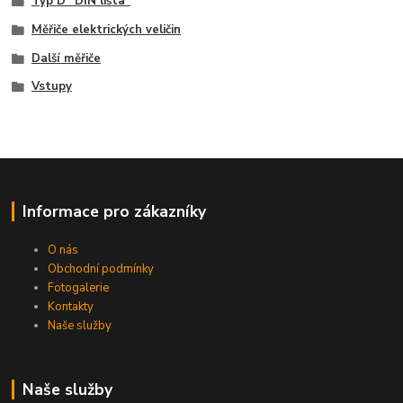
Typ D "DIN lišta"
Měřiče elektrických veličin
Další měřiče
Vstupy
Informace pro zákazníky
O nás
Obchodní podmínky
Fotogalerie
Kontakty
Naše služby
Naše služby