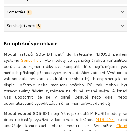
Komentáře
0
Související zboží
3
Kompletní specifikace
Modul vstupů SD5-ID1
patří do kategorie PERUSB periferií
systému
SensorFor
. Tyto moduly se vyznačují širokou variabilitou
použití a to zejména díky své kompatibilitě s nejrůznějšími typy
měřících přístrojů, přenosových bran a dalších zařízení. Výstupní a
vstupní data senzoru / aktuátoru mohou být k dispozici jak na
displeji přístroje nebo monitoru vašeho PC, tak mohou být
zpracovávány řídícím systémem na druhé straně světa. A ihned
Vás upozornit, že se v dané lokalitě něco děje, nebo
automatizovaně vyvodit zásah či jen monitorovat daný děj.
Modul vstupů SD5-ID1
, stejně tak jako další PERUSB moduly, se
dnes nejčastěji využívá v kombinaci s bránou
NT3-DN4
, která
umožňuje komunikaci tohoto modulu se SensorFor
Cloud