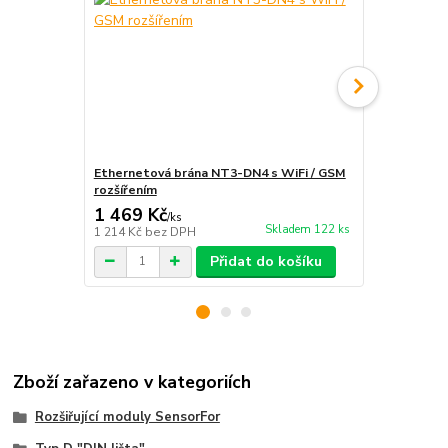
Ethernetová brána NT3-DN4 s WiFi / GSM
Dvojstavový
rozšířením
1 469 Kč
348 Kč
/
ks
/
ks
Skladem 122 ks
1 214 Kč
bez DPH
288 Kč
bez 
Přidat do košíku
Zboží zařazeno v kategoriích
Rozšiřující moduly SensorFor