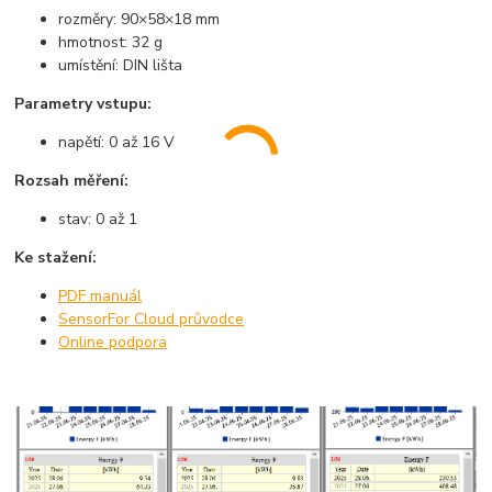
rozměry: 90×58×18 mm
hmotnost: 32 g
umístění: DIN lišta
Parametry vstupu:
napětí: 0 až 16 V
Rozsah měření:
stav: 0 až 1
Ke stažení:
PDF manuál
SensorFor Cloud průvodce
Online podpora