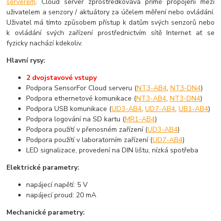
serverem
. Cloud server zprostředkovává přímé propojení mezi
uživatelem a senzory / aktuátory za účelem měření nebo ovládání.
Uživatel má tímto způsobem přístup k datům svých senzorů nebo
k ovládání svých zařízení prostřednictvím sítě Internet ať se
fyzicky nachází kdekoliv.
Hlavní rysy:
2 dvojstavové vstupy
Podpora SensorFor Cloud serveru (
NT3-AB4
,
NT3-DN4
)
Podpora ethernetové komunikace (
NT3-AB4
,
NT3-DN4
)
Podpora USB komunikace (
UD3-AB4
,
UD7-AB4
,
UB1-AB4
)
Podpora logování na SD kartu (
MR1-AB4
)
Podpora použítí v přenosném zařízení (
UD3-AB4
)
Podpora použítí v laboratorním zařízení (
UD7-AB4
)
LED signalizace, provedení na DIN lištu, nízká spotřeba
Elektrické parametry:
napájecí napětí: 5 V
napájecí proud: 20 mA
Mechanické parametry: