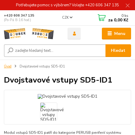
Potřebujete pomoc s výběrem? Volejte +420 606 347 135
0
ks
+420 606 347 135
CZK
za
0,00 Kč
(Po-Pá 8-16 hod.)
Menu
Hledat
Úvod
Dvojstavové vstupy SD5-ID1
Dvojstavové vstupy SD5-ID1
Modul vstupů SD5-ID1 patří do kategorie PERUSB periferií systému