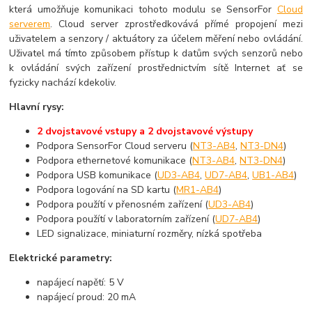
která umožňuje komunikaci tohoto modulu se SensorFor
Cloud
serverem
. Cloud server zprostředkovává přímé propojení mezi
uživatelem a senzory / aktuátory za účelem měření nebo ovládání.
Uživatel má tímto způsobem přístup k datům svých senzorů nebo
k ovládání svých zařízení prostřednictvím sítě Internet ať se
fyzicky nachází kdekoliv.
Hlavní rysy:
2 dvojstavové vstupy a 2 dvojstavové výstupy
Podpora SensorFor Cloud serveru (
NT3-AB4
,
NT3-DN4
)
Podpora ethernetové komunikace (
NT3-AB4
,
NT3-DN4
)
Podpora USB komunikace (
UD3-AB4
,
UD7-AB4
,
UB1-AB4
)
Podpora logování na SD kartu (
MR1-AB4
)
Podpora použítí v přenosném zařízení (
UD3-AB4
)
Podpora použítí v laboratorním zařízení (
UD7-AB4
)
LED signalizace, miniaturní rozměry, nízká spotřeba
Elektrické parametry:
napájecí napětí: 5 V
napájecí proud: 20 mA