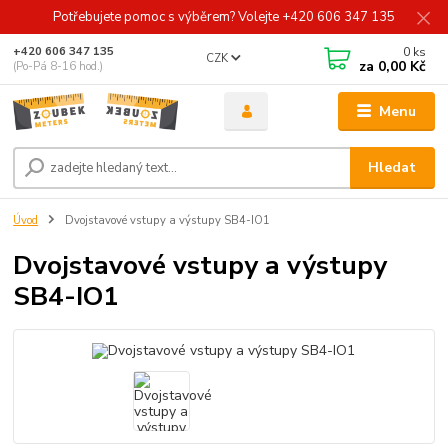
Potřebujete pomoc s výběrem? Volejte +420 606 347 135
0
ks
+420 606 347 135
CZK
za
0,00 Kč
(Po-Pá 8-16 hod.)
Menu
Hledat
Úvod
Dvojstavové vstupy a výstupy SB4-IO1
Dvojstavové vstupy a výstupy
SB4-IO1