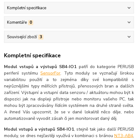
Kompletní specifikace
Komentáře
0
Související zboží
3
Kompletní specifikace
Modul vstupů a výstupů SB4-IO1
patří do kategorie PERUSB
periferií systému
SensorFor
. Tyto moduly se vyznačují širokou
variabilitou použití a to zejména díky své kompatibilitě s
nejrůznějšími typy měřících přístrojů, přenosových bran a dalších
zařízení. Výstupní a vstupní data senzoru / aktuátoru mohou být k
dispozici jak na displeji přístroje nebo monitoru vašeho PC, tak
mohou být zpracovávány řídícím systémem na druhé straně světa.
A ihned Vás upozornit, že se v dané lokalitě něco děje, nebo
automatizovaně vyvodit zásah či jen monitorovat daný děj.
Modul vstupů a výstupů SB4-IO1
, stejně tak jako další PERUSB
moduly, se dnes nejčastěji využívá v kombinaci s bránou
NT3-AB4
,