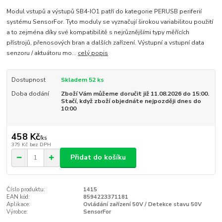
Modul vstupů a výstupů SB4-IO1 patří do kategorie PERUSB periferií
systému SensorFor. Tyto moduly se vyznačují širokou variabilitou použití
a to zejména díky své kompatibilitě s nejrůznějšími typy měřících
přístrojů, přenosových bran a dalších zařízení. Výstupní a vstupní data
senzoru / aktuátoru mo...
celý popis
Dostupnost
Skladem 52 ks
Doba dodání
Zboží Vám můžeme doručit již 11.08.2026 do 15:00.
Stačí, když zboží objednáte nejpozději dnes do
10:00
458 Kč
/
ks
379 Kč
bez DPH
Přidat do košíku
Číslo produktu:
1415
EAN kód:
8594223371181
Aplikace:
Ovládání zařízení 50V / Detekce stavu 50V
Výrobce:
SensorFor