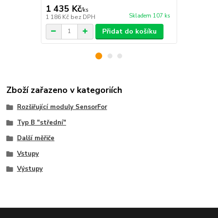
1 435 Kč
348 Kč
/
ks
/
ks
Skladem 107 ks
1 186 Kč
bez DPH
288 Kč
bez 
Přidat do košíku
Zboží zařazeno v kategoriích
Rozšiřující moduly SensorFor
Typ B "střední"
Další měřiče
Vstupy
Výstupy