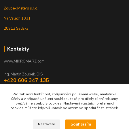
Zoubek Meters s.r.o.
Na Valech 1031
28912 Sadská
Kontakty
www.MIKROMARZ.com
Ing. Martin Zoubek, DiS.
+420 606 347 135
(Po-Pá 8-16 hod.)
Pro základní funkčnost, zpříjemnění používání webu, analytické
zoubek@mikromarz.cz
účely a v případě udělení souhlasu také pro účely cílení reklamy
využíváme soubory cookies. Nastavení vlastních preferencí
cookies můžete kdykoli upravit odkazem ve spodní části stránek.
Souhlasím
Nastavení