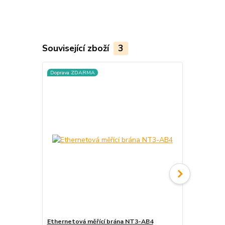
Související zboží
3
Doprava ZDARMA
Ethernetová měřící brána NT3-AB4
Dvojstavový