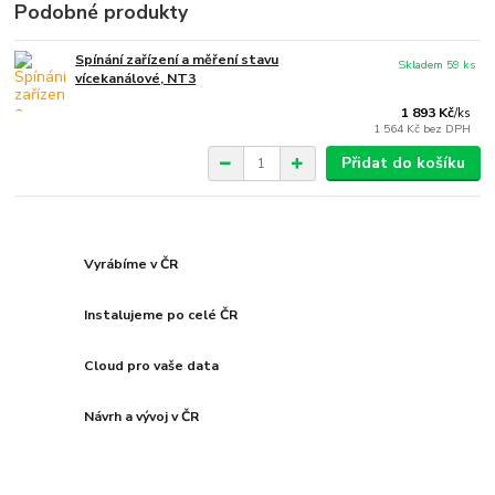
Podobné produkty
Spínání zařízení a měření stavu
Skladem 59 ks
vícekanálové, NT3
1 893 Kč
/
ks
1 564 Kč
bez DPH
Přidat do košíku
Vyrábíme v ČR
Instalujeme po celé ČR
Cloud pro vaše data
Návrh a vývoj v ČR