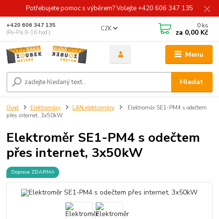
Potřebujete pomoc s výběrem? Volejte +420 606 347 135
0
ks
+420 606 347 135
CZK
za
0,00 Kč
(Po-Pá 8-16 hod.)
Menu
Hledat
Úvod
Elektroměry
LAN elektroměry
Elektroměr SE1-PM4 s odečtem
přes internet, 3x50kW
Elektroměr SE1-PM4 s odečtem
přes internet, 3x50kW
Doprava ZDARMA