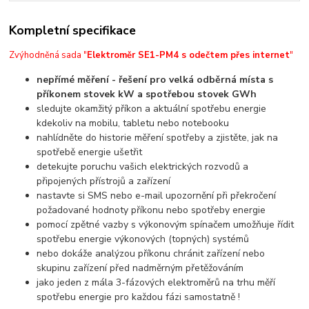
Kompletní specifikace
Zvýhodněná sada "
Elektroměr SE1-PM4 s odečtem přes internet
"
nepřímé měření - řešení pro velká odběrná místa s
příkonem stovek kW a spotřebou stovek GWh
sledujte okamžitý příkon a aktuální spotřebu energie
kdekoliv na mobilu, tabletu nebo notebooku
nahlídněte do historie měření spotřeby a zjistěte, jak na
spotřebě energie ušetřit
detekujte poruchu vašich elektrických rozvodů a
připojených přístrojů a zařízení
nastavte si SMS nebo e-mail upozornění při překročení
požadované hodnoty příkonu nebo spotřeby energie
pomocí zpětné vazby s výkonovým spínačem umožňuje řídit
spotřebu energie výkonových (topných) systémů
nebo dokáže analýzou příkonu chránit zařízení nebo
skupinu zařízení před nadměrným přetěžováním
jako jeden z mála 3-fázových elektroměrů na trhu měří
spotřebu energie pro každou fázi samostatně !