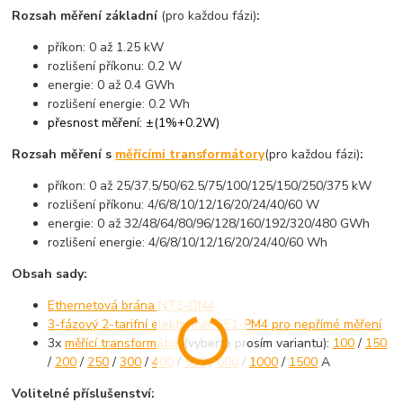
Rozsah měření základní
(pro každou fázi)
:
příkon: 0 až 1.25 kW
rozlišení příkonu: 0.2 W
energie: 0 až 0.4 GWh
rozlišení energie: 0.2 Wh
přesnost měření: ±(1%+0.2W)
Rozsah měření s
měřícími transformátory
(pro každou fázi)
:
příkon: 0 až 25/37.5/50/62.5/75/100/125/150/250/375 kW
rozlišení příkonu: 4/6/8/10/12/16/20/24/40/60 W
energie: 0 až 32/48/64/80/96/128/160/192/320/480 GWh
rozlišení energie: 4/6/8/10/12/16/20/24/40/60 Wh
Obsah sady:
Ethernetová brána NT3-DN4
3-fázový 2-tarifní elektroměr SE1-PM4 pro nepřímé měření
3x
měřící transformátor
(vyberte prosím variantu):
100
/
150
/
200
/
250
/
300
/
400
/
500
/
600
/
1000
/
1500
A
Volitelné příslušenství: