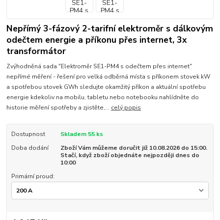
Nepřímý 3-fázový 2-tarifní elektroměr s dálkovým
odečtem energie a příkonu přes internet, 3x
transformátor
Zvýhodněná sada "Elektroměr SE1-PM4 s odečtem přes internet"
nepřímé měření - řešení pro velká odběrná místa s příkonem stovek kW
a spotřebou stovek GWh sledujte okamžitý příkon a aktuální spotřebu
energie kdekoliv na mobilu, tabletu nebo notebooku nahlídněte do
historie měření spotřeby a zjistěte,...
celý popis
Dostupnost
Skladem 55 ks
Doba dodání
Zboží Vám můžeme doručit již 10.08.2026 do 15:00.
Stačí, když zboží objednáte nejpozději dnes do
10:00
Primární proud: