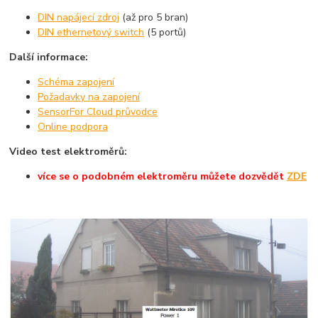
DIN napájecí zdroj
(až pro 5 bran)
DIN ethernetový switch
(5 portů)
Další informace:
Schéma zapojení
Požadavky na zapojení
SensorFor Cloud průvodce
Online podpora
Video test elektroměrů:
více se o podobném elektroměru můžete dozvědět
ZDE