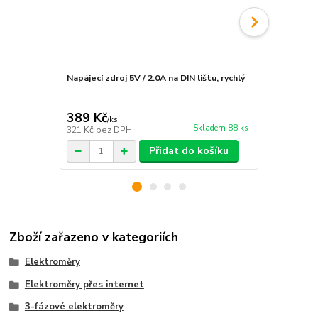
Napájecí zdroj 5V / 2.0A na DIN lištu, rychlý
Instalace e
rozvaděče
389 Kč
1 890 Kč
/
ks
Skladem 88 ks
321 Kč
bez DPH
1 562 Kč
bez
Přidat do košíku
Zboží zařazeno v kategoriích
Elektroměry
Elektroměry přes internet
3-fázové elektroměry