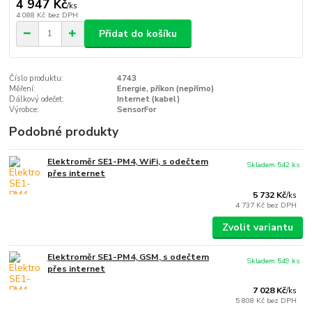
4 947 Kč
/
ks
4 088 Kč
bez DPH
Přidat do košíku
Číslo produktu:
4743
Měření:
Energie, příkon (nepřímo)
Dálkový odečet:
Internet (kabel)
Výrobce:
SensorFor
Podobné produkty
Elektroměr SE1-PM4, WiFi, s odečtem
Skladem 542 ks
přes internet
5 732 Kč
/
ks
4 737 Kč
bez DPH
Zvolit variantu
Elektroměr SE1-PM4, GSM, s odečtem
Skladem 549 ks
přes internet
7 028 Kč
/
ks
5 808 Kč
bez DPH