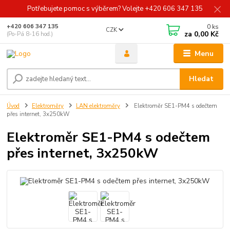
Potřebujete pomoc s výběrem? Volejte +420 606 347 135
0
ks
+420 606 347 135
CZK
za
0,00 Kč
(Po-Pá 8-16 hod.)
Menu
Hledat
Úvod
Elektroměry
LAN elektroměry
Elektroměr SE1-PM4 s odečtem
přes internet, 3x250kW
Elektroměr SE1-PM4 s odečtem
přes internet, 3x250kW