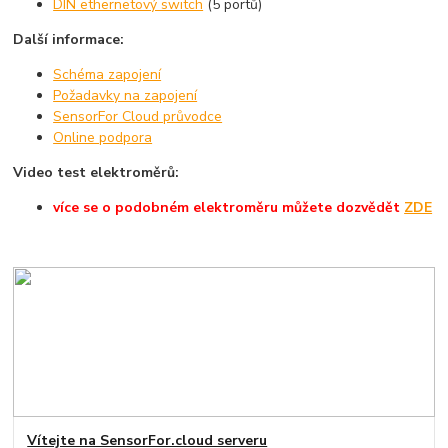
DIN ethernetový switch
(5 portů)
Další informace:
Schéma zapojení
Požadavky na zapojení
SensorFor Cloud průvodce
Online podpora
Video test elektroměrů:
více se o podobném elektroměru můžete dozvědět
ZDE
Vítejte na SensorFor.cloud serveru