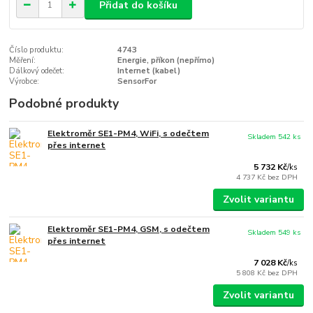
Přidat do košíku
Číslo produktu:
4743
Měření:
Energie, příkon (nepřímo)
Dálkový odečet:
Internet (kabel)
Výrobce:
SensorFor
Podobné produkty
Elektroměr SE1-PM4, WiFi, s odečtem
Skladem 542 ks
přes internet
5 732 Kč
/
ks
4 737 Kč
bez DPH
Zvolit variantu
Elektroměr SE1-PM4, GSM, s odečtem
Skladem 549 ks
přes internet
7 028 Kč
/
ks
5 808 Kč
bez DPH
Zvolit variantu