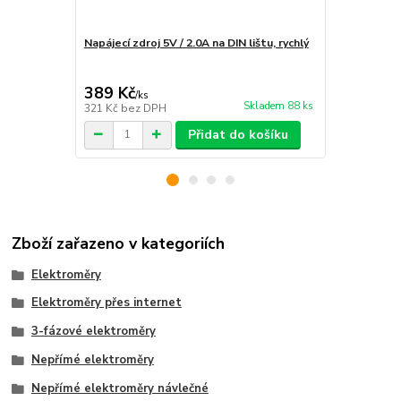
Napájecí zdroj 5V / 2.0A na DIN lištu, rychlý
Instalace e
rozvaděče
389 Kč
1 890 Kč
/
ks
Skladem 88 ks
321 Kč
bez DPH
1 562 Kč
bez
Přidat do košíku
Zboží zařazeno v kategoriích
Elektroměry
Elektroměry přes internet
3-fázové elektroměry
Nepřímé elektroměry
Nepřímé elektroměry návlečné