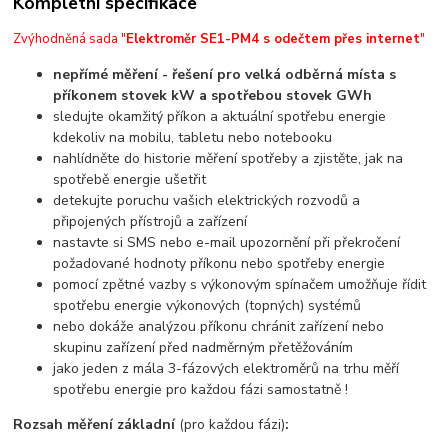
Kompletní specifikace
Zvýhodněná sada "
Elektroměr SE1-PM4 s odečtem přes internet
"
nepřímé měření - řešení pro velká odběrná místa s
příkonem stovek kW a spotřebou stovek GWh
sledujte okamžitý příkon a aktuální spotřebu energie
kdekoliv na mobilu, tabletu nebo notebooku
nahlídněte do historie měření spotřeby a zjistěte, jak na
spotřebě energie ušetřit
detekujte poruchu vašich elektrických rozvodů a
připojených přístrojů a zařízení
nastavte si SMS nebo e-mail upozornění při překročení
požadované hodnoty příkonu nebo spotřeby energie
pomocí zpětné vazby s výkonovým spínačem umožňuje řídit
spotřebu energie výkonových (topných) systémů
nebo dokáže analýzou příkonu chránit zařízení nebo
skupinu zařízení před nadměrným přetěžováním
jako jeden z mála 3-fázových elektroměrů na trhu měří
spotřebu energie pro každou fázi samostatně !
Rozsah měření základní
(pro každou fázi)
: