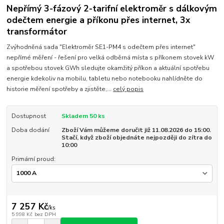
Nepřímý 3-fázový 2-tarifní elektroměr s dálkovým
odečtem energie a příkonu přes internet, 3x
transformátor
Zvýhodněná sada "Elektroměr SE1-PM4 s odečtem přes internet"
nepřímé měření - řešení pro velká odběrná místa s příkonem stovek kW
a spotřebou stovek GWh sledujte okamžitý příkon a aktuální spotřebu
energie kdekoliv na mobilu, tabletu nebo notebooku nahlídněte do
historie měření spotřeby a zjistěte,...
celý popis
Dostupnost
Skladem 50 ks
Doba dodání
Zboží Vám můžeme doručit již 11.08.2026 do 15:00.
Stačí, když zboží objednáte nejpozději do zítra do
10:00
Primární proud:
7 257 Kč
/
ks
5 998 Kč
bez DPH