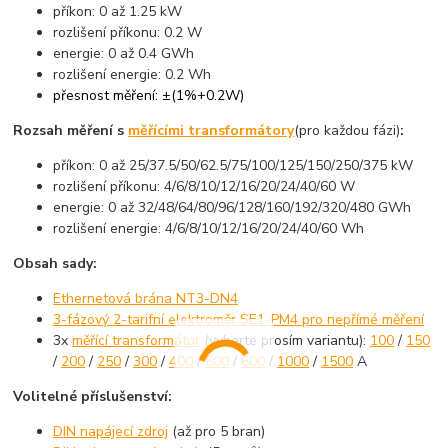
příkon: 0 až 1.25 kW
rozlišení příkonu: 0.2 W
energie: 0 až 0.4 GWh
rozlišení energie: 0.2 Wh
přesnost měření: ±(1%+0.2W)
Rozsah měření s
měřícími transformátory
(pro každou fázi)
:
příkon: 0 až 25/37.5/50/62.5/75/100/125/150/250/375 kW
rozlišení příkonu: 4/6/8/10/12/16/20/24/40/60 W
energie: 0 až 32/48/64/80/96/128/160/192/320/480 GWh
rozlišení energie: 4/6/8/10/12/16/20/24/40/60 Wh
Obsah sady:
Ethernetová brána NT3-DN4
3-fázový 2-tarifní elektroměr SE1-PM4 pro nepřímé měření
3x
měřící transformátor
(vyberte prosím variantu):
100
/
150
/
200
/
250
/
300
/
400
/
500
/
600
/
1000
/
1500
A
Volitelné příslušenství:
DIN napájecí zdroj
(až pro 5 bran)