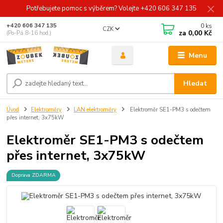
Potřebujete pomoc s výběrem? Volejte +420 606 347 135
0
ks
+420 606 347 135
CZK
za
0,00 Kč
(Po-Pá 8-16 hod.)
Menu
Hledat
Úvod
Elektroměry
LAN elektroměry
Elektroměr SE1-PM3 s odečtem
přes internet, 3x75kW
Elektroměr SE1-PM3 s odečtem
přes internet, 3x75kW
Doprava ZDARMA