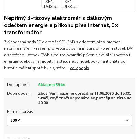
Nepřímý 3-fázový elektroměr s dálkovým
odečtem energie a příkonu přes internet, 3x
transformátor
Zvýhodněná sada "Elektroměr SE1-PM3 s odečtem přes internet"
nepřímé měření - řešení pro velká odběrná místa s příkonem stovek kW
a spotřebou stovek GWh sledujte okamžitý příkon a aktuální spotřebu
energie kdekoliv na mobilu, tabletu nebo notebooku nahlídněte do
historie měření spotřeby a zjistěte,...
celý popis
Dostupnost
Skladem 59 ks
Doba dodání
Zboží Vám můžeme doručit již 11.08.2026 do 15:00.
Stačí, když zboží objednáte nejpozději do zítra do
10:00
Primární proud: