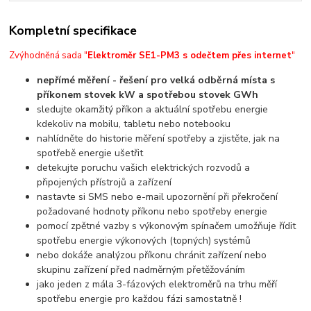
Kompletní specifikace
Zvýhodněná sada "
Elektroměr SE1-PM3 s odečtem přes internet
"
nepřímé měření - řešení pro velká odběrná místa s
příkonem stovek kW a spotřebou stovek GWh
sledujte okamžitý příkon a aktuální spotřebu energie
kdekoliv na mobilu, tabletu nebo notebooku
nahlídněte do historie měření spotřeby a zjistěte, jak na
spotřebě energie ušetřit
detekujte poruchu vašich elektrických rozvodů a
připojených přístrojů a zařízení
nastavte si SMS nebo e-mail upozornění při překročení
požadované hodnoty příkonu nebo spotřeby energie
pomocí zpětné vazby s výkonovým spínačem umožňuje řídit
spotřebu energie výkonových (topných) systémů
nebo dokáže analýzou příkonu chránit zařízení nebo
skupinu zařízení před nadměrným přetěžováním
jako jeden z mála 3-fázových elektroměrů na trhu měří
spotřebu energie pro každou fázi samostatně !