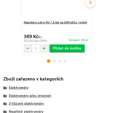
Napájecí zdroj 5V / 2.0A na DIN lištu, rychlý
Instalace e
rozvaděče
389 Kč
1 890 Kč
/
ks
Skladem 88 ks
321 Kč
bez DPH
1 562 Kč
bez
Přidat do košíku
Zboží zařazeno v kategoriích
Elektroměry
Elektroměry přes internet
3-fázové elektroměry
Nepřímé elektroměry