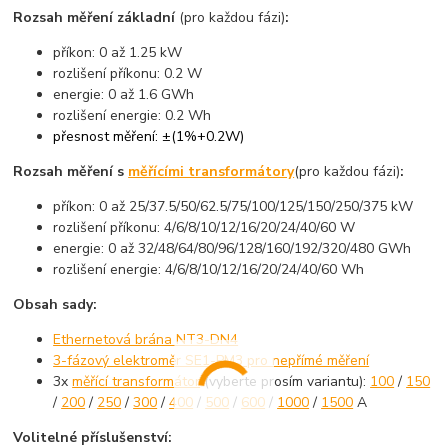
Rozsah měření základní
(pro každou fázi)
:
příkon: 0 až 1.25 kW
rozlišení příkonu: 0.2 W
energie: 0 až 1.6 GWh
rozlišení energie: 0.2 Wh
přesnost měření: ±(1%+0.2W)
Rozsah měření s
měřícími transformátory
(pro každou fázi)
:
příkon: 0 až 25/37.5/50/62.5/75/100/125/150/250/375 kW
rozlišení příkonu: 4/6/8/10/12/16/20/24/40/60 W
energie: 0 až 32/48/64/80/96/128/160/192/320/480 GWh
rozlišení energie: 4/6/8/10/12/16/20/24/40/60 Wh
Obsah sady:
Ethernetová brána NT3-DN4
3-fázový elektroměr SE1-PM3 pro nepřímé měření
3x
měřící transformátor
(vyberte prosím variantu):
100
/
150
/
200
/
250
/
300
/
400
/
500
/
600
/
1000
/
1500
A
Volitelné příslušenství: