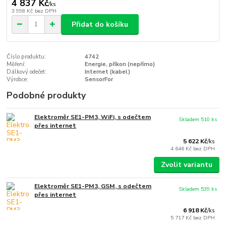
4 837 Kč
/
ks
3 998 Kč
bez DPH
Přidat do košíku
Číslo produktu:
4742
Měření:
Energie, příkon (nepřímo)
Dálkový odečet:
Internet (kabel)
Výrobce:
SensorFor
Podobné produkty
Elektroměr SE1-PM3, WiFi, s odečtem
Skladem 510 ks
přes internet
5 622 Kč
/
ks
4 646 Kč
bez DPH
Zvolit variantu
Elektroměr SE1-PM3, GSM, s odečtem
Skladem 539 ks
přes internet
6 918 Kč
/
ks
5 717 Kč
bez DPH