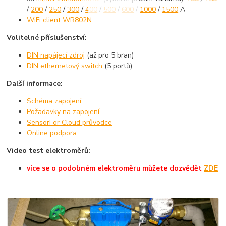
/
200
/
250
/
300
/
400
/
500
/
600
/
1000
/
1500
A
WiFi client WR802N
Volitelné příslušenství:
DIN napájecí zdroj
(až pro 5 bran)
DIN ethernetový switch
(5 portů)
Další informace:
Schéma zapojení
Požadavky na zapojení
SensorFor Cloud průvodce
Online podpora
Video test elektroměrů:
více se o podobném elektroměru můžete dozvědět
ZDE