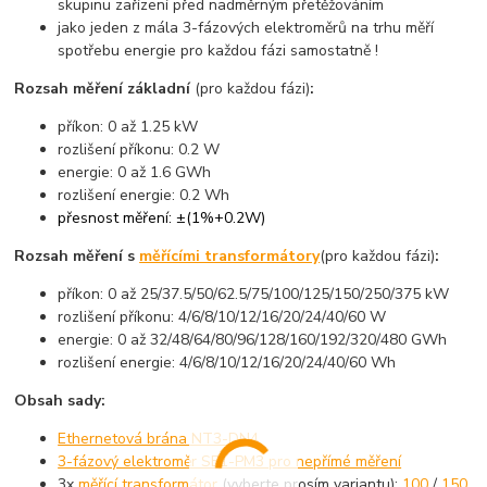
skupinu zařízení před nadměrným přetěžováním
jako jeden z mála 3-fázových elektroměrů na trhu měří
spotřebu energie pro každou fázi samostatně !
Rozsah měření základní
(pro každou fázi)
:
příkon: 0 až 1.25 kW
rozlišení příkonu: 0.2 W
energie: 0 až 1.6 GWh
rozlišení energie: 0.2 Wh
přesnost měření: ±(1%+0.2W)
Rozsah měření s
měřícími transformátory
(pro každou fázi)
:
příkon: 0 až 25/37.5/50/62.5/75/100/125/150/250/375 kW
rozlišení příkonu: 4/6/8/10/12/16/20/24/40/60 W
energie: 0 až 32/48/64/80/96/128/160/192/320/480 GWh
rozlišení energie: 4/6/8/10/12/16/20/24/40/60 Wh
Obsah sady:
Ethernetová brána NT3-DN4
3-fázový elektroměr SE1-PM3 pro nepřímé měření
3x
měřící transformátor
(vyberte prosím variantu):
100
/
150