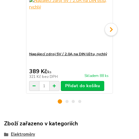
Napájecí zdroj 5V / 2.0A na DIN lištu, rychlý
Instalace e
rozvaděče
389 Kč
1 890 Kč
/
ks
Skladem 88 ks
321 Kč
bez DPH
1 562 Kč
bez
Přidat do košíku
Zboží zařazeno v kategoriích
Elektroměry