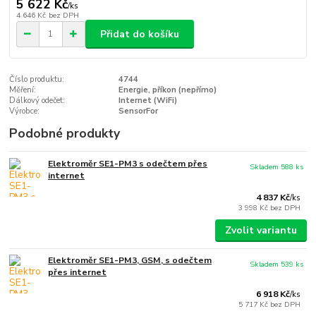
5 622 Kč
/
ks
4 646 Kč
bez DPH
Přidat do košíku
Číslo produktu:
4744
Měření:
Energie, příkon (nepřímo)
Dálkový odečet:
Internet (WiFi)
Výrobce:
SensorFor
Podobné produkty
Elektroměr SE1-PM3 s odečtem přes
Skladem 588 ks
internet
4 837 Kč
/
ks
3 998 Kč
bez DPH
Zvolit variantu
Elektroměr SE1-PM3, GSM, s odečtem
Skladem 539 ks
přes internet
6 918 Kč
/
ks
5 717 Kč
bez DPH