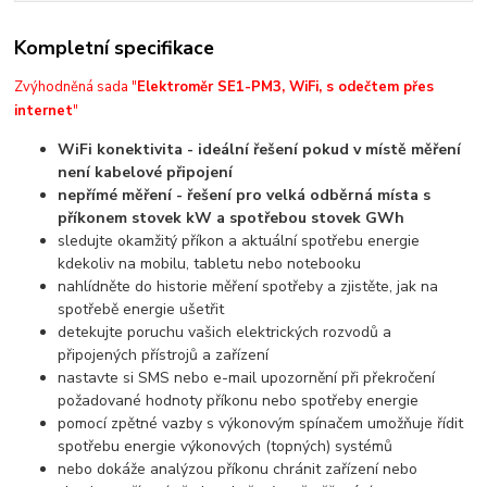
Kompletní specifikace
Zvýhodněná sada "
Elektroměr SE1-PM3, WiFi, s odečtem přes
internet
"
WiFi konektivita - ideální řešení pokud v místě měření
není kabelové připojení
nepřímé měření - řešení pro velká odběrná místa s
příkonem stovek kW a spotřebou stovek GWh
sledujte okamžitý příkon a aktuální spotřebu energie
kdekoliv na mobilu, tabletu nebo notebooku
nahlídněte do historie měření spotřeby a zjistěte, jak na
spotřebě energie ušetřit
detekujte poruchu vašich elektrických rozvodů a
připojených přístrojů a zařízení
nastavte si SMS nebo e-mail upozornění při překročení
požadované hodnoty příkonu nebo spotřeby energie
pomocí zpětné vazby s výkonovým spínačem umožňuje řídit
spotřebu energie výkonových (topných) systémů
nebo dokáže analýzou příkonu chránit zařízení nebo