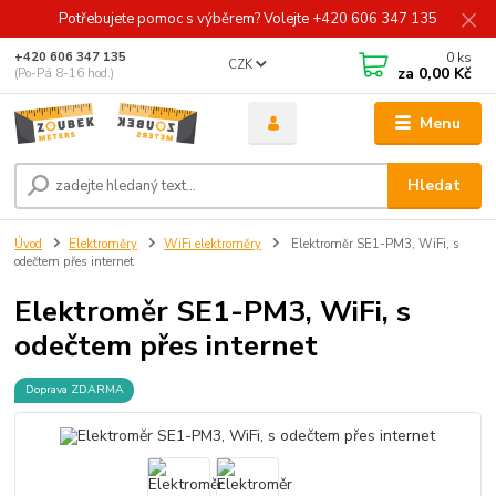
Potřebujete pomoc s výběrem? Volejte +420 606 347 135
0
ks
+420 606 347 135
CZK
za
0,00 Kč
(Po-Pá 8-16 hod.)
Menu
Hledat
Úvod
Elektroměry
WiFi elektroměry
Elektroměr SE1-PM3, WiFi, s
odečtem přes internet
Elektroměr SE1-PM3, WiFi, s
odečtem přes internet
Doprava ZDARMA