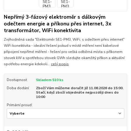
Nepřímý 3-fázový elektroměr s dálkovým
odečtem energie a příkonu přes internet, 3x
transformátor, WiFi konektivita
Zvýhodněná sada "Elektroměr SE1-PM3, WiFi, s odečtem přes internet"
WiFi konektivita - ideální řešení pokud v místě měření není kabelové
připojení nepřímé měření - řešení pro velká odběrná místa s příkonem
stovek kW a spotřebou stovek GWh sledujte okamžitý příkon a aktuální
spotřebu energie kdekoli...
celý popis
Dostupnost
Skladem 510 ks
Doba dodání
Zboží Vám můžeme doručit již 11.08.2026 do 15:00.
Stačí, když zboží objednáte nejpozději dnes do
10:00
Primární proud: