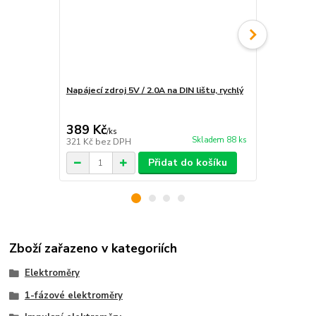
Napájecí zdroj 5V / 2.0A na DIN lištu, rychlý
Instalace e
rozvaděče
389 Kč
1 890 Kč
/
ks
Skladem 88 ks
321 Kč
bez DPH
1 562 Kč
bez
Přidat do košíku
Zboží zařazeno v kategoriích
Elektroměry
1-fázové elektroměry