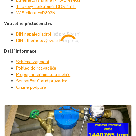
Ethernetová brána NT3-DN4-IG1
1-fázový elektroměr DDS-1Y-L
WiFi client WR802N
Volitelné příslušenství:
DIN napájecí zdroj
(až pro 5 bran)
DIN ethernetový switch
(5 portů)
Další informace:
Schéma zapojení
Pohled do rozvaděče
Propojení terminálu a měřiče
SensorFor Cloud průvodce
Online podpora