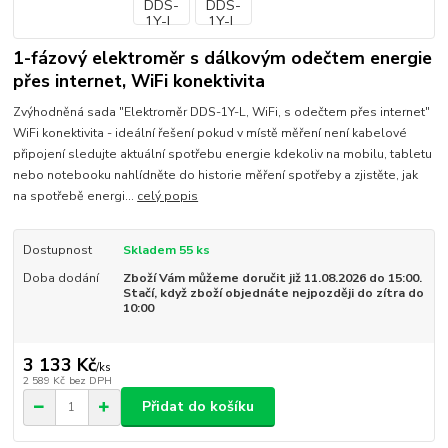
1-fázový elektroměr s dálkovým odečtem energie
přes internet, WiFi konektivita
Zvýhodněná sada "Elektroměr DDS-1Y-L, WiFi, s odečtem přes internet"
WiFi konektivita - ideální řešení pokud v místě měření není kabelové
připojení sledujte aktuální spotřebu energie kdekoliv na mobilu, tabletu
nebo notebooku nahlídněte do historie měření spotřeby a zjistěte, jak
na spotřebě energi...
celý popis
Dostupnost
Skladem 55 ks
Doba dodání
Zboží Vám můžeme doručit již 11.08.2026 do 15:00.
Stačí, když zboží objednáte nejpozději do zítra do
10:00
3 133 Kč
/
ks
2 589 Kč
bez DPH
Přidat do košíku