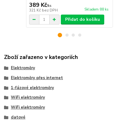
389 Kč
1 890 Kč
/
ks
Skladem 88 ks
321 Kč
bez DPH
1 562 Kč
bez
Přidat do košíku
Zboží zařazeno v kategoriích
Elektroměry
Elektroměry přes internet
1-fázové elektroměry
WiFi elektroměry
WiFi elektroměry
datové