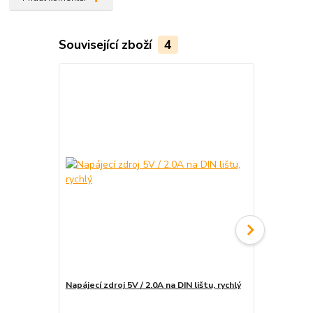
Související zboží
4
Napájecí zdroj 5V / 2.0A na DIN lištu, rychlý
Instalace e
rozvaděče