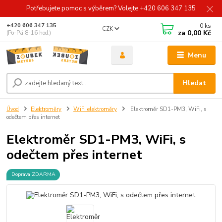
Potřebujete pomoc s výběrem? Volejte +420 606 347 135
0
ks
+420 606 347 135
CZK
za
0,00 Kč
(Po-Pá 8-16 hod.)
Menu
Hledat
Úvod
Elektroměry
WiFi elektroměry
Elektroměr SD1-PM3, WiFi, s
odečtem přes internet
Elektroměr SD1-PM3, WiFi, s
odečtem přes internet
Doprava ZDARMA