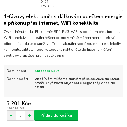
1-fázový elektroměr s dálkovým odečtem energie
a příkonu přes internet, WiFi konektivita
Zvýhodněná sada "Elektroměr SD1-PM3, WiFi, s odečtem přes internet"
WiFi konektivita - ideální řešení pokud v místě měření není kabelové
připojení sledujte okamžitý příkon a aktuální spotřebu energie kdekoliv
na mobilu, tabletu nebo notebooku nahlídněte do historie měření
spotřeby a zjistěte, jak n...
celý popis
Dostupnost
Skladem 54 ks
Doba dodání
Zboží Vám můžeme doručit již 10.08.2026 do 15:00.
Stačí, když zboží objednáte nejpozději dnes do
10:00
3 201 Kč
/
ks
2 645 Kč
bez DPH
Přidat do košíku