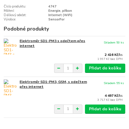
Číslo produktu:
4747
Měření:
Energie, příkon
Dálkový odečet:
Internet (WiFi)
Výrobce:
SensorFor
Podobné produkty
Elektroměr SD1-PM3 s odečtem přes
Skladem 50 ks
internet
2 416 Kč
/
ks
1 997 Kč
bez DPH
Přidat do košíku
Elektroměr SD1-PM3, GSM, s odečtem
Skladem 55 ks
přes internet
4 497 Kč
/
ks
3 717 Kč
bez DPH
Přidat do košíku