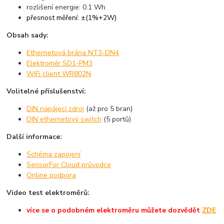
rozlišení energie: 0.1 Wh
přesnost měření: ±(1%+2W)
Obsah sady:
Ethernetová brána NT3-DN4
Elektroměr SD1-PM3
WiFi client WR802N
Volitelné příslušenství:
DIN napájecí zdroj
(až pro 5 bran)
DIN ethernetový switch
(5 portů)
Další informace:
Schéma zapojení
SensorFor Cloud průvodce
Online podpora
Video test elektroměrů:
více se o podobném elektroměru můžete dozvědět
ZDE