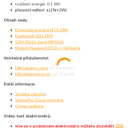
rozlišení energie: 0.1 Wh
přesnost měření: ±(1%+2W)
Obsah sady:
Ethernetová brána NT3-DN4
Elektroměr SD1-PM3
GSM 3G/4G client MR3020
Modem Huawei E3372h + SIM karta
Volitelné příslušenství:
DIN napájecí zdroj
(až pro 5 bran)
DIN ethernetový switch
(5 portů)
Další informace:
Schéma zapojení
SensorFor Cloud průvodce
Online podpora
Video test elektroměrů:
více se o podobném elektroměru můžete dozvědět
ZDE