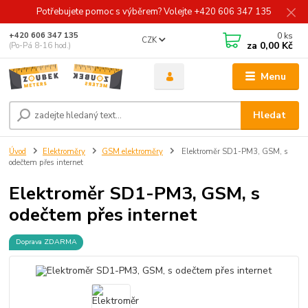
Potřebujete pomoc s výběrem? Volejte +420 606 347 135
0
ks
+420 606 347 135
CZK
za
0,00 Kč
(Po-Pá 8-16 hod.)
Menu
Hledat
Úvod
Elektroměry
GSM elektroměry
Elektroměr SD1-PM3, GSM, s
odečtem přes internet
Elektroměr SD1-PM3, GSM, s
odečtem přes internet
Doprava ZDARMA