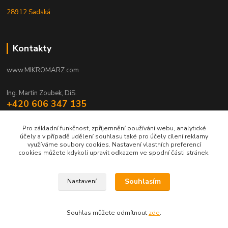
28912 Sadská
Kontakty
www.MIKROMARZ.com
Ing. Martin Zoubek, DiS.
+420 606 347 135
(Po-Pá 8-16 hod.)
Pro základní funkčnost, zpříjemnění používání webu, analytické
zoubek@mikromarz.cz
účely a v případě udělení souhlasu také pro účely cílení reklamy
využíváme soubory cookies. Nastavení vlastních preferencí
cookies můžete kdykoli upravit odkazem ve spodní části stránek.
Souhlasím
Nastavení
Upravit sběr cookies.
Souhlas můžete odmítnout
zde
.
© Zoubek Meters s.r.o. © 2010 - 2026 ©