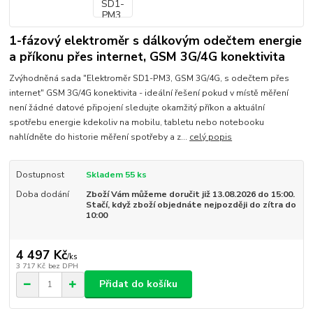
1-fázový elektroměr s dálkovým odečtem energie
a příkonu přes internet, GSM 3G/4G konektivita
Zvýhodněná sada "Elektroměr SD1-PM3, GSM 3G/4G, s odečtem přes
internet" GSM 3G/4G konektivita - ideální řešení pokud v místě měření
není žádné datové připojení sledujte okamžitý příkon a aktuální
spotřebu energie kdekoliv na mobilu, tabletu nebo notebooku
nahlídněte do historie měření spotřeby a z...
celý popis
Dostupnost
Skladem 55 ks
Doba dodání
Zboží Vám můžeme doručit již 13.08.2026 do 15:00.
Stačí, když zboží objednáte nejpozději do zítra do
10:00
4 497 Kč
/
ks
3 717 Kč
bez DPH
Přidat do košíku