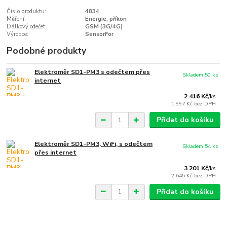
Číslo produktu:
4834
Měření:
Energie, příkon
Dálkový odečet:
GSM (3G/4G)
Výrobce:
SensorFor
Podobné produkty
Elektroměr SD1-PM3 s odečtem přes
Skladem 50 ks
internet
2 416 Kč
/
ks
1 997 Kč
bez DPH
Přidat do košíku
Elektroměr SD1-PM3, WiFi, s odečtem
Skladem 54 ks
přes internet
3 201 Kč
/
ks
2 645 Kč
bez DPH
Přidat do košíku