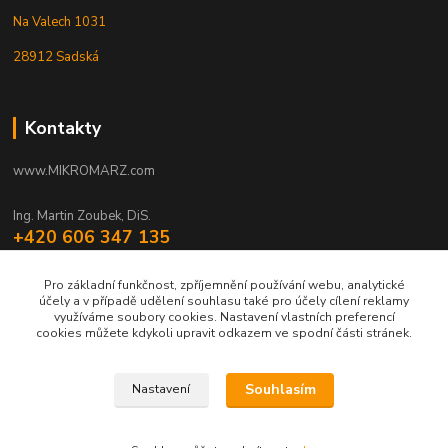
Na Valech 1031
28912 Sadská
Kontakty
www.MIKROMARZ.com
Ing. Martin Zoubek, DiS.
+420 606 347 135
(Po-Pá 8-16 hod.)
Pro základní funkčnost, zpříjemnění používání webu, analytické
zoubek@mikromarz.cz
účely a v případě udělení souhlasu také pro účely cílení reklamy
využíváme soubory cookies. Nastavení vlastních preferencí
cookies můžete kdykoli upravit odkazem ve spodní části stránek.
Souhlasím
Nastavení
Upravit sběr cookies.