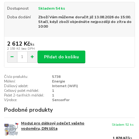
Dostupnost
Skladem 54 ks
Doba dodání
Zboží Vám můžeme doručit již 13.08.2026 do 15:00.
Stačí, když zboží objednáte nejpozději do zítra do
10:00
2 612 Kč
/
ks
2 159 Kč
bez DPH
Přidat do košíku
Číslo produktu:
5736
Měření:
Energie
Dálkový odečet:
Internet (WiFi)
Celkový počet měřidel:
1
Počet 2-tarifních měřidel:
1
Výrobce:
SensorFor
Podobné produkty
Modul pro dálkový odečet vašeho
Skladem 52 ks
vodoměru, DIN lišta
1 876 Kč
/
ks