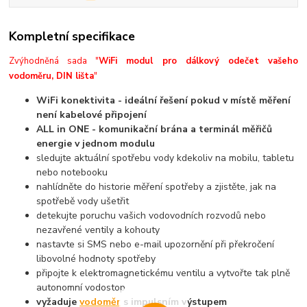
Kompletní specifikace
Zvýhodněná sada "
WiFi modul pro dálkový odečet vašeho
vodoměru, DIN lišta
"
WiFi konektivita - ideální řešení pokud v místě měření
není kabelové připojení
ALL in ONE - komunikační brána a terminál měřičů
energie v jednom modulu
sledujte aktuální spotřebu vody kdekoliv na mobilu, tabletu
nebo notebooku
nahlídněte do historie měření spotřeby a zjistěte, jak na
spotřebě vody ušetřit
detekujte poruchu vašich vodovodních rozvodů nebo
nezavřené ventily a kohouty
nastavte si SMS nebo e-mail upozornění při překročení
libovolné hodnoty spotřeby
připojte k elektromagnetickému ventilu a vytvořte tak plně
autonomní vodostop
vyžaduje
vodoměr
s impulsním výstupem