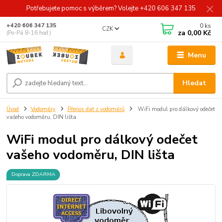
Potřebujete pomoc s výběrem? Volejte +420 606 347 135
0
ks
+420 606 347 135
CZK
za
0,00 Kč
(Po-Pá 8-16 hod.)
Menu
Hledat
Úvod
Vodoměry
Přenos dat z vodoměrů
WiFi modul pro dálkový odečet
vašeho vodoměru, DIN lišta
WiFi modul pro dálkový odečet
vašeho vodoměru, DIN lišta
Doprava ZDARMA