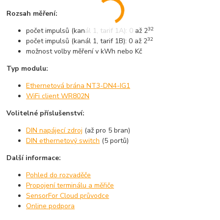
Rozsah měření:
32
počet impulsů (kanál 1, tarif 1A): 0 až 2
32
počet impulsů (kanál 1, tarif 1B): 0 až 2
možnost volby měření v kWh nebo Kč
Typ modulu:
Ethernetová brána NT3-DN4-IG1
WiFi client WR802N
Volitelné příslušenství:
DIN napájecí zdroj
(až pro 5 bran)
DIN ethernetový switch
(5 portů)
Další informace:
Pohled do rozvaděče
Propojení terminálu a měřiče
SensorFor Cloud průvodce
Online podpora