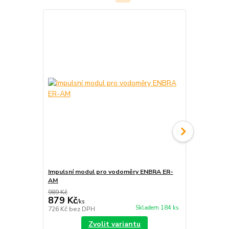
Impulsní modul pro vodoměry ENBRA ER-
ENBRA ER-AM
AM
studená vo
989 Kč
1 535 Kč
879 Kč
1 395 Kč
/
ks
Skladem 184 ks
726 Kč
bez DPH
1 153 Kč
bez
Zvolit variantu