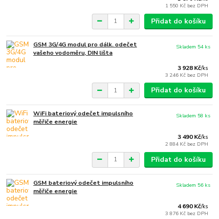
1 550 Kč
bez DPH
Přidat do košíku
GSM 3G/4G modul pro dálk. odečet
Skladem 54 ks
vašeho vodoměru, DIN lišta
3 928 Kč
/
ks
3 246 Kč
bez DPH
Přidat do košíku
WiFi bateriový odečet impulsního
Skladem 58 ks
měřiče energie
3 490 Kč
/
ks
2 884 Kč
bez DPH
Přidat do košíku
GSM bateriový odečet impulsního
Skladem 56 ks
měřiče energie
4 690 Kč
/
ks
3 876 Kč
bez DPH