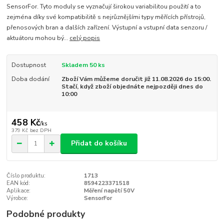
SensorFor. Tyto moduly se vyznačují širokou variabilitou použití a to
zejména díky své kompatibilitě s nejrůznějšími typy měřících přístrojů,
přenosových bran a dalších zařízení. Výstupní a vstupní data senzoru /
aktuátoru mohou bý...
celý popis
Dostupnost
Skladem 50 ks
Doba dodání
Zboží Vám můžeme doručit již 11.08.2026 do 15:00.
Stačí, když zboží objednáte nejpozději dnes do
10:00
458 Kč
/
ks
379 Kč
bez DPH
Přidat do košíku
Číslo produktu:
1713
EAN kód:
8594223371518
Aplikace:
Měření napětí 50V
Výrobce:
SensorFor
Podobné produkty