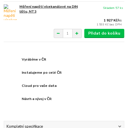
Měření napětí vícekanálové na DIN
Skladem 57 ks
lištu, NT3
1 927 Kč
/
ks
1 593 Kč
bez DPH
Přidat do košíku
Vyrábíme v ČR
Instalujeme po celé ČR
Cloud pro vaše data
Návrh a vývoj v ČR
Kompletní specifikace