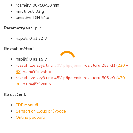
rozměry: 90×58×18 mm
hmotnost: 32 g
umístění: DIN lišta
Parametry vstupu:
napětí: 0 až 32 V
Rozsah měření:
napětí: 0 až 15 V
rozsah lze zvýšit na 30V připojením rezistoru 253 kΩ (
220
+
33
) na měřící vstup
rozsah lze zvýšit na 45V připojením rezistoru 506 kΩ (
470
+
36
) na měřící vstup
Ke stažení:
PDF manuál
SensorFor Cloud průvodce
Online podpora