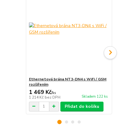
Ethernetová brána NT3-DN4 s WiFi / GSM
Voltmetr S
rozšířením
1 469 Kč
348 Kč
/
ks
/
ks
Skladem 122 ks
1 214 Kč
bez DPH
288 Kč
bez 
Přidat do košíku