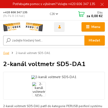
Potřebujete pomoc s výběrem? Volejte +420 606 347 135
0
ks
+420 606 347 135
CZK
za
0,00 Kč
(Po-Pá 8-16 hod.)
Menu
Hledat
Úvod
2-kanál voltmetr SD5-DA1
2-kanál voltmetr SD5-DA1
2-kanál voltmetr SD5-DA1 patří do kategorie PERUSB periferií systému