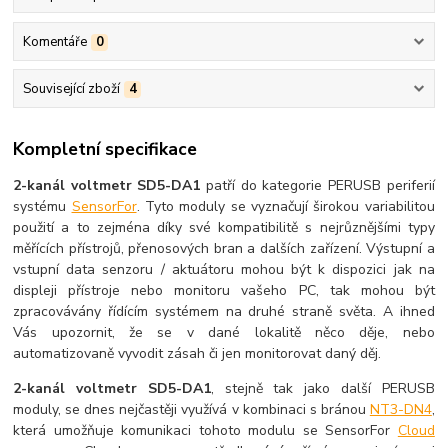
Komentáře
0
Související zboží
4
Kompletní specifikace
2-kanál voltmetr SD5-DA1
patří do kategorie PERUSB periferií
systému
SensorFor
. Tyto moduly se vyznačují širokou variabilitou
použití a to zejména díky své kompatibilitě s nejrůznějšími typy
měřících přístrojů, přenosových bran a dalších zařízení. Výstupní a
vstupní data senzoru / aktuátoru mohou být k dispozici jak na
displeji přístroje nebo monitoru vašeho PC, tak mohou být
zpracovávány řídícím systémem na druhé straně světa. A ihned
Vás upozornit, že se v dané lokalitě něco děje, nebo
automatizovaně vyvodit zásah či jen monitorovat daný děj.
2-kanál voltmetr SD5-DA1
, stejně tak jako další PERUSB
moduly, se dnes nejčastěji využívá v kombinaci s bránou
NT3-DN4
,
která umožňuje komunikaci tohoto modulu se SensorFor
Cloud