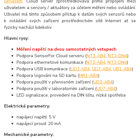
serverem
. Cloud server zprostředkovává přímé propojení mezi
uživatelem a senzory / aktuátory za účelem měření nebo ovládání.
Uživatel má tímto způsobem přístup k datům svých senzorů nebo
k ovládání svých zařízení prostřednictvím sítě Internet ať se
fyzicky nachází kdekoliv.
Hlavní rysy:
Měření napětí na dvou samostatných vstupech
Podpora SensorFor Cloud serveru (
NT3-AB4
,
NT3-DN4
)
Podpora ethernetové komunikace (
NT3-AB4
,
NT3-DN4
)
Podpora USB komunikace (
UD3-AB4
,
UD7-AB4
,
UB1-AB4
)
Podpora logování na SD kartu (
MR1-AB4
)
Podpora použítí v přenosném zařízení (
UD3-AB4
)
Podpora použítí v laboratorním zařízení (
UD7-AB4
)
LED signalizace, provedení na DIN lištu, nízká spotřeba
Elektrické parametry:
napájecí napětí: 5 V
napájecí proud: 20 mA
Mechanické parametry: