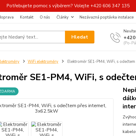
Potřebujete pomoc s výběrem? Volejte +420 606 347 135
 doprava
Kontakt
O nás
Články
Nezávazná poptávka instalace
Nevíte
Hledat
+420
(Po-Pá
lektroměry
WiFi elektroměry
Elektroměr SE1-PM4, WiFi, s odečtem 
troměr SE1-PM4, WiFi, s odečte
Nepř
 ZDARMA
dálk
inte
Zvýhod
interne
kabelo