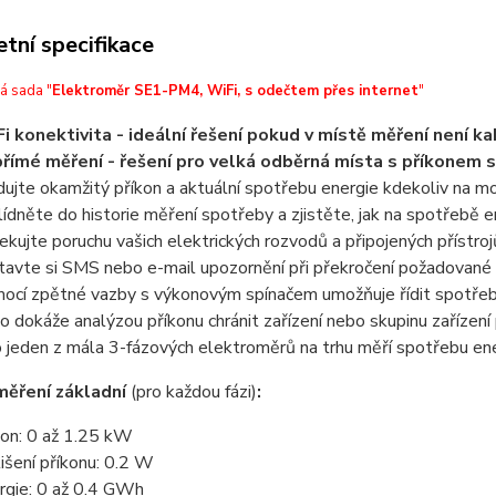
tní specifikace
á sada "
Elektroměr SE1-PM4, WiFi, s odečtem přes internet
"
i konektivita - ideální řešení pokud v místě měření není ka
římé měření - řešení pro velká odběrná místa s příkone
dujte okamžitý příkon a aktuální spotřebu energie kdekoliv na m
lídněte do historie měření spotřeby a zjistěte, jak na spotřebě e
ekujte poruchu vašich elektrických rozvodů a připojených přístrojů
tavte si SMS nebo e-mail upozornění při překročení požadované
ocí zpětné vazby s výkonovým spínačem umožňuje řídit spotře
o dokáže analýzou příkonu chránit zařízení nebo skupinu zaříze
o jeden z mála 3-fázových elektroměrů na trhu měří spotřebu ene
měření základní
(pro každou fázi)
:
kon: 0 až 1.25 kW
lišení příkonu: 0.2 W
rgie: 0 až 0.4 GWh