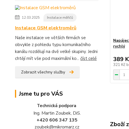
12.03.2025
Instalace měřičů
Instalace GSM elektroměrů
Naše instalace ve větších firmách se
Napájecí
obvykle z pohledu typu komunikačního
rychlý
kanálu rozdělují na dvě velké skupiny. Jedni
389 K
chtějí mít vše pod maximální ko...
číst celé
321 Kč
b
Zobrazit všechny služby
Jsme tu pro VÁS
Technická podpora
Ing. Martin Zoubek, DiS.
+420 606 347 135
Zboží 
zoubek@mikromarz.cz