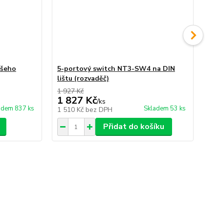
ašeho
5-portový switch NT3-SW4 na DIN
3-
lištu (rozvaděč)
Wi
1 927 Kč
1 827 Kč
2 
/
ks
adem 837 ks
Skladem 53 ks
1 510 Kč
bez DPH
2 
Přidat do košíku