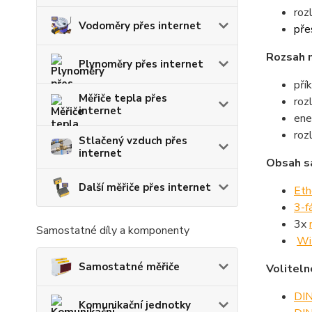
roz
Vodoměry přes internet
pře
Rozsah 
Plynoměry přes internet
pří
Měřiče tepla přes
roz
internet
ene
roz
Stlačený vzduch přes
internet
Obsah s
Další měřiče přes internet
Eth
3-f
3x
Samostatné díly a komponenty
Wi
Samostatné měřiče
Voliteln
DIN
Komunikační jednotky