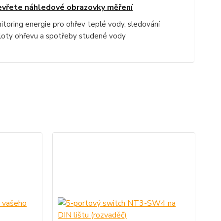
vřete náhledové obrazovky měření
itoring energie pro ohřev teplé vody, sledování
loty ohřevu a spotřeby studené vody
D