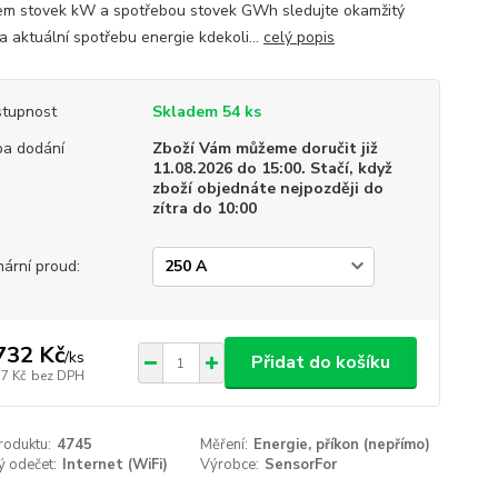
em stovek kW a spotřebou stovek GWh sledujte okamžitý
a aktuální spotřebu energie kdekoli...
celý popis
tupnost
Skladem 54 ks
a dodání
Zboží Vám můžeme doručit již
11.08.2026 do 15:00. Stačí, když
zboží objednáte nejpozději do
zítra do 10:00
mární proud:
732 Kč
/
ks
Přidat do košíku
37 Kč
bez DPH
roduktu:
4745
Měření:
Energie, příkon (nepřímo)
ý odečet:
Internet (WiFi)
Výrobce:
SensorFor