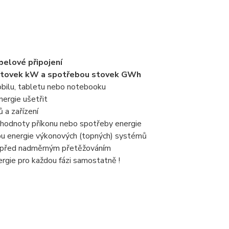
belové připojení
m stovek kW a spotřebou stovek GWh
obilu, tabletu nebo notebooku
nergie ušetřit
 a zařízení
 hodnoty příkonu nebo spotřeby energie
bu energie výkonových (topných) systémů
ní před nadměrným přetěžováním
rgie pro každou fázi samostatně !