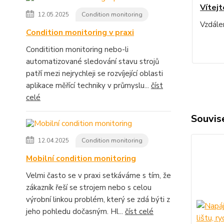
Vítejt
12.05.2025
Condition monitoring
Vzdále
Condition monitoring v praxi
Conditition monitoring nebo-li
automatizované sledování stavu strojů
patří mezi nejrychleji se rozvíjející oblasti
aplikace měřící techniky v průmyslu...
číst
celé
Souvise
12.04.2025
Condition monitoring
Mobilní condition monitoring
Velmi často se v praxi setkáváme s tím, že
zákazník řeší se strojem nebo s celou
výrobní linkou problém, který se zdá býti z
jeho pohledu dočasným. Hl...
číst celé