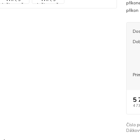
příkon
příkon 
Dos
Dob
Pri
5 
4 7
Číslo p
Dálkov