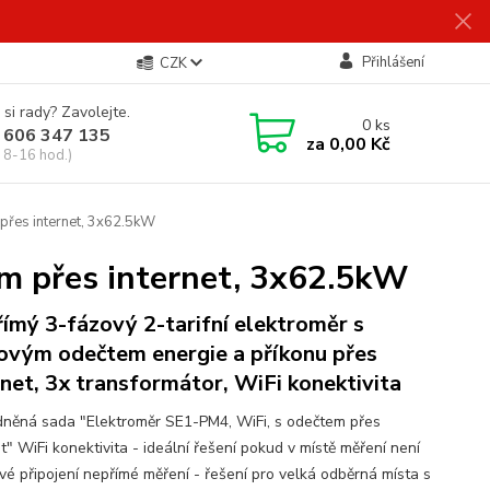
Přihlášení
CZK
 si rady? Zavolejte.
0
ks
 606 347 135
za
0,00 Kč
 8-16 hod.)
přes internet, 3x62.5kW
m přes internet, 3x62.5kW
ímý 3-fázový 2-tarifní elektroměr s
ovým odečtem energie a příkonu přes
rnet, 3x transformátor, WiFi konektivita
něná sada "Elektroměr SE1-PM4, WiFi, s odečtem přes
t" WiFi konektivita - ideální řešení pokud v místě měření není
vé připojení nepřímé měření - řešení pro velká odběrná místa s