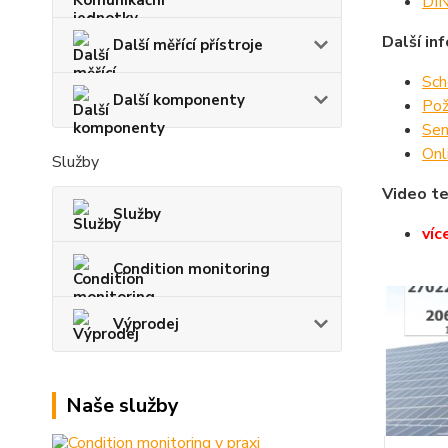
DIN
Další in
Další měřící přístroje
Sch
Další komponenty
Pož
Sen
Onl
Služby
Video te
Služby
víc
Condition monitoring
Výprodej
Naše služby