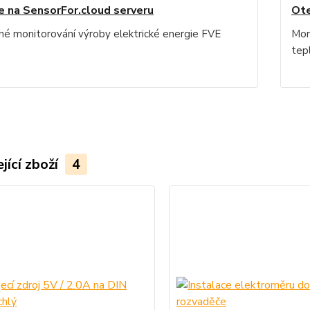
e na SensorFor.cloud serveru
Ote
né monitorování výroby elektrické energie FVE
Mon
tep
jící zboží
4