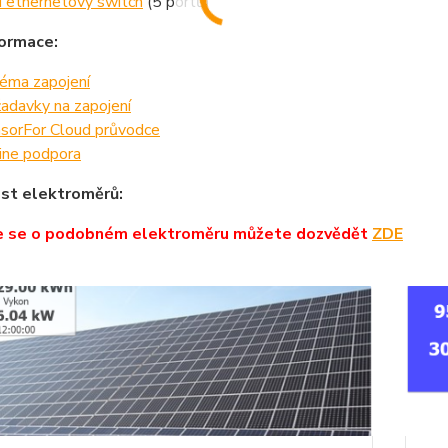
 ethernetový switch
(5 portů)
formace:
éma zapojení
adavky na zapojení
sorFor Cloud průvodce
ine podpora
st elektroměrů:
e se o podobném elektroměru můžete dozvědět
ZDE