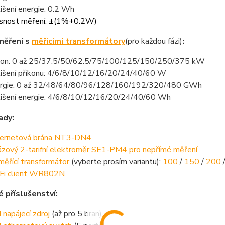
lišení energie: 0.2 Wh
snost měření: ±(1%+0.2W)
měření s
měřícími transformátory
(pro každou fázi)
:
kon: 0 až 25/37.5/50/62.5/75/100/125/150/250/375 kW
lišení příkonu: 4/6/8/10/12/16/20/24/40/60 W
rgie: 0 až 32/48/64/80/96/128/160/192/320/480 GWh
lišení energie: 4/6/8/10/12/16/20/24/40/60 Wh
ady:
ernetová brána NT3-DN4
ázový 2-tarifní elektroměr SE1-PM4 pro nepřímé měření
měřící transformátor
(vyberte prosím variantu):
100
/
150
/
200
Fi client WR802N
é příslušenství:
 napájecí zdroj
(až pro 5 bran)