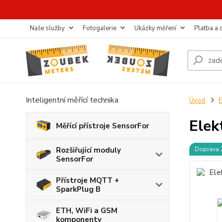
Naše služby
Fotogalerie
Ukázky měření
Platba a
Inteligentní měřící technika
Úvod
E
Elek
Měřící přístroje SensorFor
Rozšiřující moduly
Doprava
SensorFor
Přístroje MQTT +
SparkPlug B
ETH, WiFi a GSM
komponenty