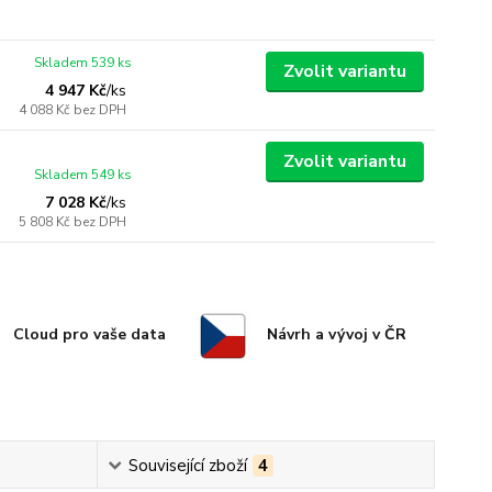
Skladem 539 ks
Zvolit variantu
4 947 Kč
/
ks
4 088 Kč
bez DPH
Zvolit variantu
Skladem 549 ks
7 028 Kč
/
ks
5 808 Kč
bez DPH
Cloud pro vaše data
Návrh a vývoj v ČR
Související zboží
4