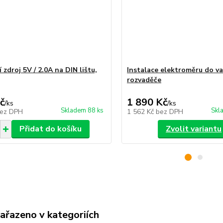
 zdroj 5V / 2.0A na DIN lištu,
Instalace elektroměru do v
rozvaděče
č
1 890 Kč
/
ks
/
ks
Skladem 88 ks
Skl
ez DPH
1 562 Kč
bez DPH
Přidat do košíku
Zvolit variantu
zařazeno v kategoriích