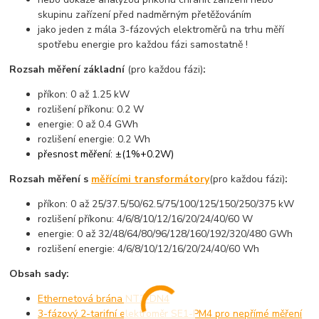
skupinu zařízení před nadměrným přetěžováním
jako jeden z mála 3-fázových elektroměrů na trhu měří
spotřebu energie pro každou fázi samostatně !
Rozsah měření základní
(pro každou fázi)
:
příkon: 0 až 1.25 kW
rozlišení příkonu: 0.2 W
energie: 0 až 0.4 GWh
rozlišení energie: 0.2 Wh
přesnost měření: ±(1%+0.2W)
Rozsah měření s
měřícími transformátory
(pro každou fázi)
:
příkon: 0 až 25/37.5/50/62.5/75/100/125/150/250/375 kW
rozlišení příkonu: 4/6/8/10/12/16/20/24/40/60 W
energie: 0 až 32/48/64/80/96/128/160/192/320/480 GWh
rozlišení energie: 4/6/8/10/12/16/20/24/40/60 Wh
Obsah sady:
Ethernetová brána NT3-DN4
3-fázový 2-tarifní elektroměr SE1-PM4 pro nepřímé měření