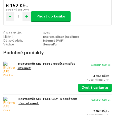
6 152 Kč
/
ks
5 084 Kč
bez DPH
Přidat do košíku
Číslo produktu:
4745
Měření:
Energie, příkon (nepřímo)
Dálkový odečet:
Internet (WiFi)
Výrobce:
SensorFor
Podobné produkty
Elektroměr SE1-PM4 s odečtem přes
Skladem 539 ks
internet
4 947 Kč
/
ks
4 088 Kč
bez DPH
Zvolit variantu
Elektroměr SE1-PM4, GSM, s odečtem
Skladem 549 ks
přes internet
7 028 Kč
/
ks
5 808 Kč
bez DPH