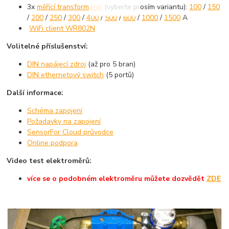
3x
měřící transformátor
(vyberte prosím variantu):
100
/
150
/
200
/
250
/
300
/
400
/
500
/
600
/
1000
/
1500
A
WiFi client WR802N
Volitelné příslušenství:
DIN napájecí zdroj
(až pro 5 bran)
DIN ethernetový switch
(5 portů)
Další informace:
Schéma zapojení
Požadavky na zapojení
SensorFor Cloud průvodce
Online podpora
Video test elektroměrů:
více se o podobném elektroměru můžete dozvědět
ZDE