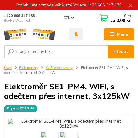
Potřebujete pomoc s výběrem? Volejte +420 606 347 135
0
ks
+420 606 347 135
CZK
za
0,00 Kč
(Po-Pá 8-16 hod.)
Menu
Hledat
Úvod
Elektroměry
WiFi elektroměry
Elektroměr SE1-PM4, WiFi, s
odečtem přes internet, 3x125kW
Elektroměr SE1-PM4, WiFi, s
odečtem přes internet, 3x125kW
Doprava ZDARMA