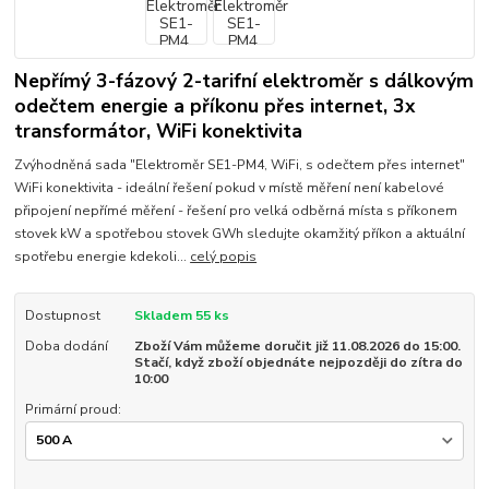
Nepřímý 3-fázový 2-tarifní elektroměr s dálkovým
odečtem energie a příkonu přes internet, 3x
transformátor, WiFi konektivita
Zvýhodněná sada "Elektroměr SE1-PM4, WiFi, s odečtem přes internet"
WiFi konektivita - ideální řešení pokud v místě měření není kabelové
připojení nepřímé měření - řešení pro velká odběrná místa s příkonem
stovek kW a spotřebou stovek GWh sledujte okamžitý příkon a aktuální
spotřebu energie kdekoli...
celý popis
Dostupnost
Skladem 55 ks
Doba dodání
Zboží Vám můžeme doručit již 11.08.2026 do 15:00.
Stačí, když zboží objednáte nejpozději do zítra do
10:00
Primární proud: