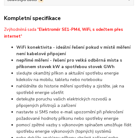
Kompletní specifikace
Zvýhodněná sada "
Elektroměr SE1-PM4, WiFi, s odečtem přes
internet
"
WiFi konektivita - ideální řešení pokud v místě měření
není kabelové připojení
nepřímé měření - řešení pro velká odběrná místa s
příkonem stovek kW a spotřebou stovek GWh
sledujte okamžitý příkon a aktuální spotřebu energie
kdekoliv na mobilu, tabletu nebo notebooku
nahlídněte do historie měření spotřeby a zjistěte, jak na
spotřebě energie ušetřit
detekujte poruchu vašich elektrických rozvodů a
připojených přístrojů a zařízení
nastavte si SMS nebo e-mail upozornění při překročení
požadované hodnoty příkonu nebo spotřeby energie
pomocí zpětné vazby s výkonovým spínačem umožňuje řídit
spotřebu energie výkonových (topných) systémů
nebo dokáže analýzou příkonu chránit zařízení nebo