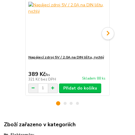
Napájecí zdroj 5V / 2.0A na DIN lištu, rychlý
Instalace e
rozvaděče
389 Kč
1 890 Kč
/
ks
Skladem 88 ks
321 Kč
bez DPH
1 562 Kč
bez
Přidat do košíku
Zboží zařazeno v kategoriích