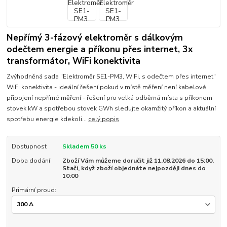
Nepřímý 3-fázový elektroměr s dálkovým
odečtem energie a příkonu přes internet, 3x
transformátor, WiFi konektivita
Zvýhodněná sada "Elektroměr SE1-PM3, WiFi, s odečtem přes internet"
WiFi konektivita - ideální řešení pokud v místě měření není kabelové
připojení nepřímé měření - řešení pro velká odběrná místa s příkonem
stovek kW a spotřebou stovek GWh sledujte okamžitý příkon a aktuální
spotřebu energie kdekoli...
celý popis
Dostupnost
Skladem 50 ks
Doba dodání
Zboží Vám můžeme doručit již 11.08.2026 do 15:00.
Stačí, když zboží objednáte nejpozději dnes do
10:00
Primární proud: