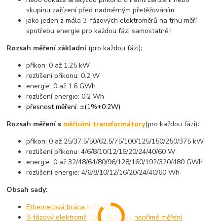
skupinu zařízení před nadměrným přetěžováním
jako jeden z mála 3-fázových elektroměrů na trhu měří
spotřebu energie pro každou fázi samostatně !
Rozsah měření základní
(pro každou fázi)
:
příkon: 0 až 1.25 kW
rozlišení příkonu: 0.2 W
energie: 0 až 1.6 GWh
rozlišení energie: 0.2 Wh
přesnost měření: ±(1%+0.2W)
Rozsah měření s
měřícími transformátory
(pro každou fázi)
:
příkon: 0 až 25/37.5/50/62.5/75/100/125/150/250/375 kW
rozlišení příkonu: 4/6/8/10/12/16/20/24/40/60 W
energie: 0 až 32/48/64/80/96/128/160/192/320/480 GWh
rozlišení energie: 4/6/8/10/12/16/20/24/40/60 Wh
Obsah sady:
Ethernetová brána NT3-DN4
3-fázový elektroměr SE1-PM3 pro nepřímé měření