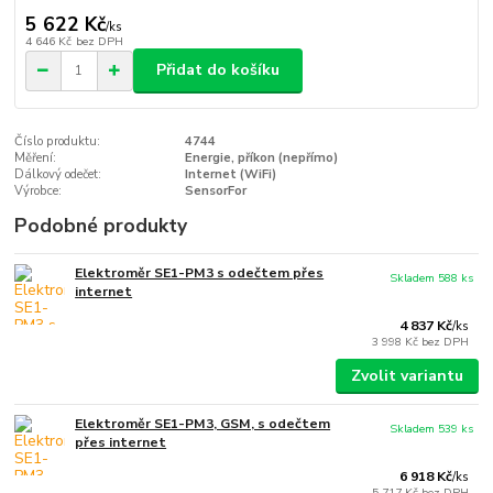
5 622 Kč
/
ks
4 646 Kč
bez DPH
Přidat do košíku
Číslo produktu:
4744
Měření:
Energie, příkon (nepřímo)
Dálkový odečet:
Internet (WiFi)
Výrobce:
SensorFor
Podobné produkty
Elektroměr SE1-PM3 s odečtem přes
Skladem 588 ks
internet
4 837 Kč
/
ks
3 998 Kč
bez DPH
Zvolit variantu
Elektroměr SE1-PM3, GSM, s odečtem
Skladem 539 ks
přes internet
6 918 Kč
/
ks
5 717 Kč
bez DPH