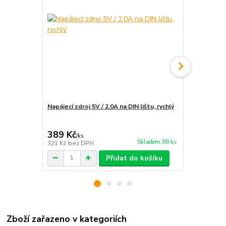
Napájecí zdroj 5V / 2.0A na DIN lištu, rychlý
Instalace e
rozvaděče
389 Kč
1 890 Kč
/
ks
Skladem 88 ks
321 Kč
bez DPH
1 562 Kč
bez
Přidat do košíku
Zboží zařazeno v kategoriích