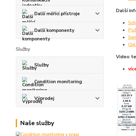
Další in
Další měřící přístroje
Sch
Pož
Další komponenty
Sen
Onl
Služby
Video te
Služby
víc
Condition monitoring
Výprodej
Naše služby