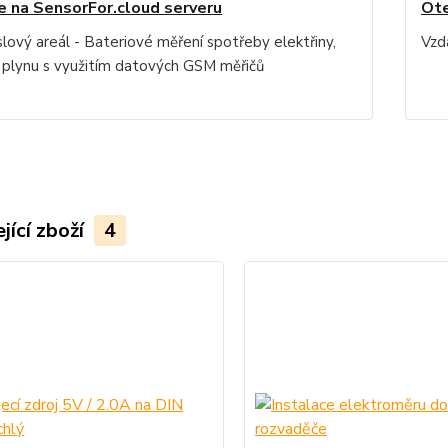
e na SensorFor.cloud serveru
Ote
lový areál - Bateriové měření spotřeby elektřiny,
Vzd
 plynu s využitím datových GSM měřičů
jící zboží
4