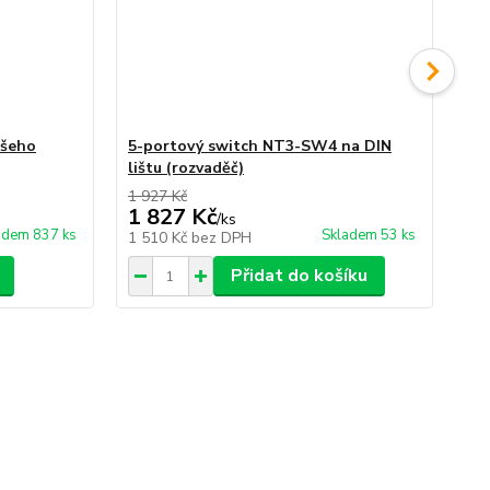
ašeho
5-portový switch NT3-SW4 na DIN
3-
lištu (rozvaděč)
Wi
1 927 Kč
1 827 Kč
2 
/
ks
adem 837 ks
Skladem 53 ks
1 510 Kč
bez DPH
2 
Přidat do košíku