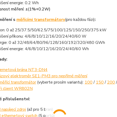
lišení energie: 0.2 Wh
snost měření: ±(1%+0.2W)
měření s
měřícími transformátory
(pro každou fázi)
:
kon: 0 až 25/37.5/50/62.5/75/100/125/150/250/375 kW
lišení příkonu: 4/6/8/10/12/16/20/24/40/60 W
rgie: 0 až 32/48/64/80/96/128/160/192/320/480 GWh
lišení energie: 4/6/8/10/12/16/20/24/40/60 Wh
ady:
ernetová brána NT3-DN4
ázový elektroměr SE1-PM3 pro nepřímé měření
měřící transformátor
(vyberte prosím variantu):
100
/
150
/
200
i client WR802N
é příslušenství:
 napájecí zdroj
(až pro 5 bran)
 ethernetový switch
(5 portů)