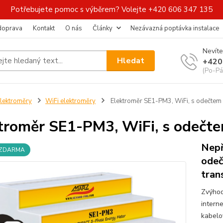
Potřebujete pomoc s výběrem? Volejte +420 606 347 135
 doprava
Kontakt
O nás
Články
Nezávazná poptávka instalace
Nevíte
Hledat
+420
(Po-Pá
lektroměry
WiFi elektroměry
Elektroměr SE1-PM3, WiFi, s odečtem 
troměr SE1-PM3, WiFi, s odečte
Nepř
 ZDARMA
odeč
tran
Zvýhod
interne
kabelo