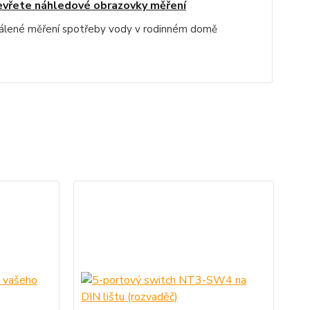
vřete náhledové obrazovky měření
álené měření spotřeby vody v rodinném domě
D