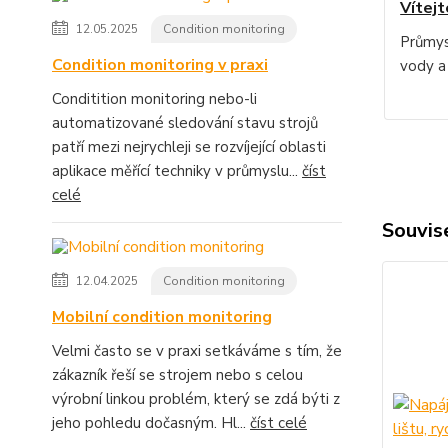
Vítejt
12.05.2025
Condition monitoring
Průmys
Condition monitoring v praxi
vody a
Conditition monitoring nebo-li
automatizované sledování stavu strojů
patří mezi nejrychleji se rozvíjející oblasti
aplikace měřící techniky v průmyslu...
číst
celé
Souvise
12.04.2025
Condition monitoring
Mobilní condition monitoring
Velmi často se v praxi setkáváme s tím, že
zákazník řeší se strojem nebo s celou
výrobní linkou problém, který se zdá býti z
jeho pohledu dočasným. Hl...
číst celé