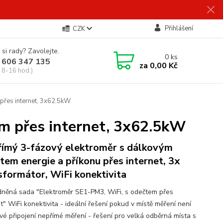
Přihlášení
CZK
 si rady? Zavolejte.
0
ks
 606 347 135
za
0,00 Kč
 8-16 hod.)
přes internet, 3x62.5kW
m přes internet, 3x62.5kW
ímý 3-fázový elektroměr s dálkovým
tem energie a příkonu přes internet, 3x
sformátor, WiFi konektivita
něná sada "Elektroměr SE1-PM3, WiFi, s odečtem přes
t" WiFi konektivita - ideální řešení pokud v místě měření není
vé připojení nepřímé měření - řešení pro velká odběrná místa s