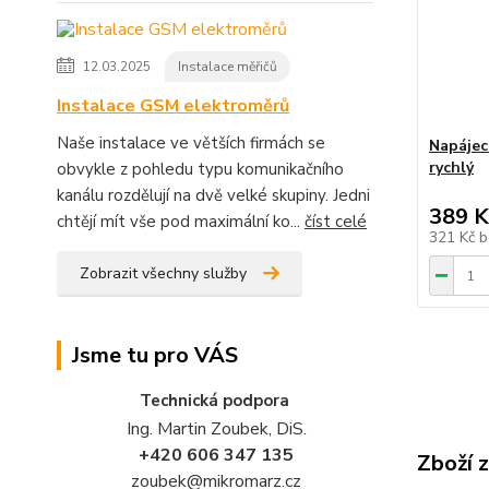
12.03.2025
Instalace měřičů
Instalace GSM elektroměrů
Naše instalace ve větších firmách se
Napájecí
rychlý
obvykle z pohledu typu komunikačního
kanálu rozdělují na dvě velké skupiny. Jedni
389 K
chtějí mít vše pod maximální ko...
číst celé
321 Kč
b
Zobrazit všechny služby
Jsme tu pro VÁS
Technická podpora
Ing. Martin Zoubek, DiS.
+420 606 347 135
Zboží 
zoubek@mikromarz.cz