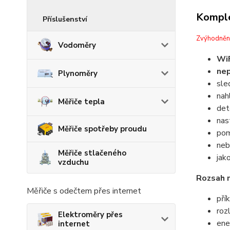
Komple
Příslušenství
Zvýhodněn
Vodoměry
WiF
nep
Plynoměry
sle
nah
Měřiče tepla
det
nas
Měřiče spotřeby proudu
pom
neb
Měřiče stlačeného
jak
vzduchu
Rozsah 
Měřiče s odečtem přes internet
pří
roz
Elektroměry přes
ene
internet