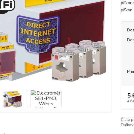
příkon
příkon 
Dos
Dob
Pri
5 
4 6
Číslo p
Dálkov