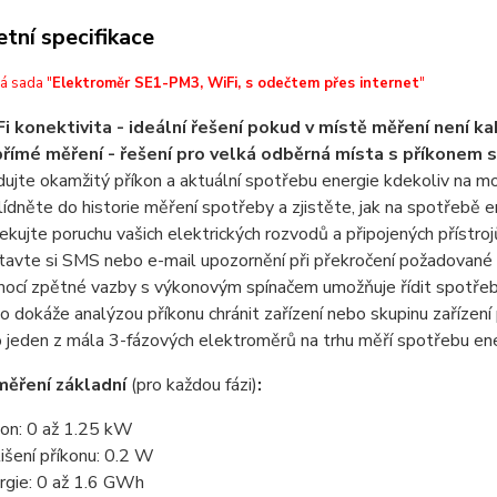
tní specifikace
á sada "
Elektroměr SE1-PM3, WiFi, s odečtem přes internet
"
i konektivita - ideální řešení pokud v místě měření není ka
římé měření - řešení pro velká odběrná místa s příkone
dujte okamžitý příkon a aktuální spotřebu energie kdekoliv na m
lídněte do historie měření spotřeby a zjistěte, jak na spotřebě e
ekujte poruchu vašich elektrických rozvodů a připojených přístrojů
tavte si SMS nebo e-mail upozornění při překročení požadované
ocí zpětné vazby s výkonovým spínačem umožňuje řídit spotře
o dokáže analýzou příkonu chránit zařízení nebo skupinu zaříze
o jeden z mála 3-fázových elektroměrů na trhu měří spotřebu ene
měření základní
(pro každou fázi)
:
kon: 0 až 1.25 kW
lišení příkonu: 0.2 W
rgie: 0 až 1.6 GWh