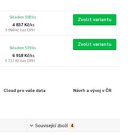
Skladem 588 ks
Zvolit variantu
4 837 Kč
/
ks
3 998 Kč
bez DPH
Zvolit variantu
Skladem 539 ks
6 918 Kč
/
ks
5 717 Kč
bez DPH
Cloud pro vaše data
Návrh a vývoj v ČR
Související zboží
4