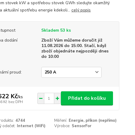
em stovek kW a spotřebou stovek GWh sledujte okamžitý
a aktuální spotřebu energie kdekoli...
celý popis
tupnost
Skladem 53 ks
a dodání
Zboží Vám můžeme doručit již
11.08.2026 do 15:00. Stačí, když
zboží objednáte nejpozději dnes
do 10:00
mární proud:
622 Kč
/
ks
Přidat do košíku
46 Kč
bez DPH
roduktu:
4744
Měření:
Energie, příkon (nepřímo)
ý odečet:
Internet (WiFi)
Výrobce:
SensorFor