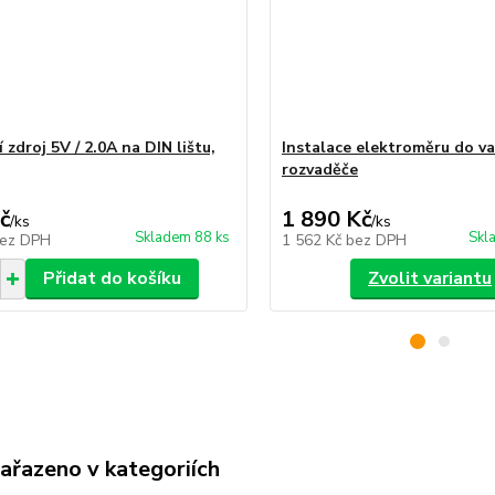
 zdroj 5V / 2.0A na DIN lištu,
Instalace elektroměru do v
rozvaděče
č
1 890 Kč
/
ks
/
ks
Skladem 88 ks
Skl
ez DPH
1 562 Kč
bez DPH
Přidat do košíku
Zvolit variantu
zařazeno v kategoriích