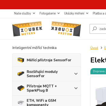
Naše služby
Fotogalerie
Ukázky měření
Platba a
Inteligentní měřící technika
Úvod
E
Elek
Měřící přístroje SensorFor
Rozšiřující moduly
Doprava
SensorFor
Přístroje MQTT +
SparkPlug B
ETH, WiFi a GSM
komponenty