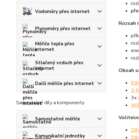
roz
pře
Vodoměry přes internet
Rozsah 
Plynoměry přes internet
pří
roz
Měřiče tepla přes
internet
ene
roz
Stlačený vzduch přes
internet
Obsah s
Eth
Další měřiče přes internet
3-f
3x
Samostatné díly a komponenty
WiF
Voliteln
Samostatné měřiče
DIN
Komunikační jednotky
DIN