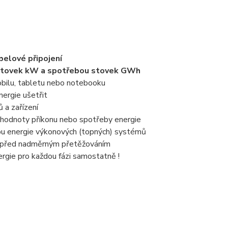
belové připojení
m stovek kW a spotřebou stovek GWh
obilu, tabletu nebo notebooku
nergie ušetřit
 a zařízení
 hodnoty příkonu nebo spotřeby energie
bu energie výkonových (topných) systémů
ní před nadměrným přetěžováním
rgie pro každou fázi samostatně !