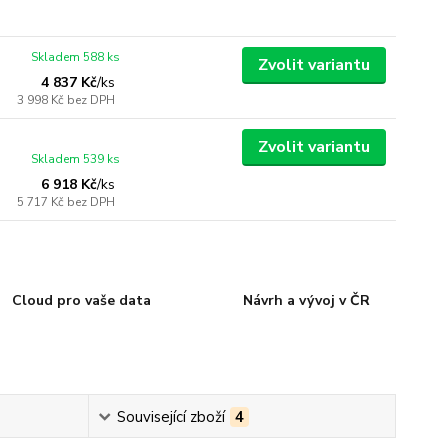
Skladem 588 ks
Zvolit variantu
4 837 Kč
/
ks
3 998 Kč
bez DPH
Zvolit variantu
Skladem 539 ks
6 918 Kč
/
ks
5 717 Kč
bez DPH
Cloud pro vaše data
Návrh a vývoj v ČR
Související zboží
4