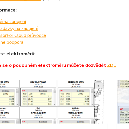
formace:
éma zapojení
adavky na zapojení
sorFor Cloud průvodce
ine podpora
st elektroměrů:
e se o podobném elektroměru můžete dozvědět
ZDE