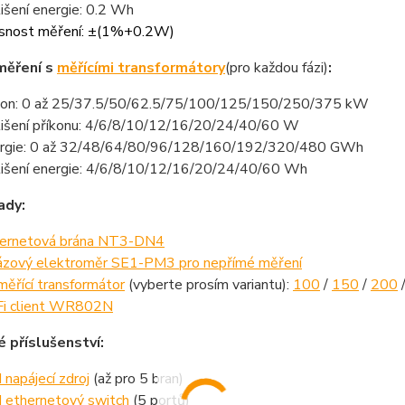
lišení energie: 0.2 Wh
snost měření: ±(1%+0.2W)
měření s
měřícími transformátory
(pro každou fázi)
:
kon: 0 až 25/37.5/50/62.5/75/100/125/150/250/375 kW
lišení příkonu: 4/6/8/10/12/16/20/24/40/60 W
rgie: 0 až 32/48/64/80/96/128/160/192/320/480 GWh
lišení energie: 4/6/8/10/12/16/20/24/40/60 Wh
ady:
ernetová brána NT3-DN4
ázový elektroměr SE1-PM3 pro nepřímé měření
měřící transformátor
(vyberte prosím variantu):
100
/
150
/
200
i client WR802N
é příslušenství:
 napájecí zdroj
(až pro 5 bran)
 ethernetový switch
(5 portů)