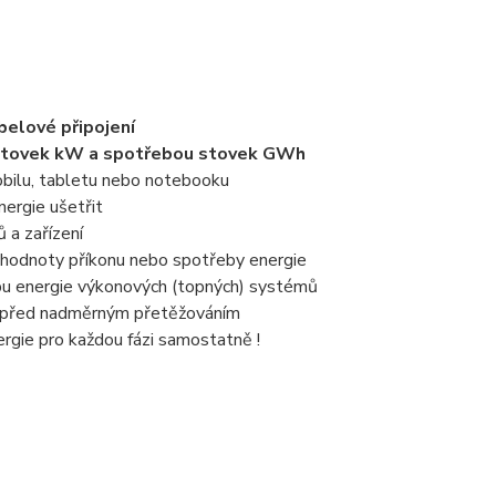
belové připojení
m stovek kW a spotřebou stovek GWh
obilu, tabletu nebo notebooku
nergie ušetřit
 a zařízení
 hodnoty příkonu nebo spotřeby energie
bu energie výkonových (topných) systémů
ní před nadměrným přetěžováním
rgie pro každou fázi samostatně !