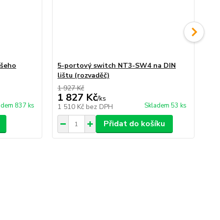
ašeho
5-portový switch NT3-SW4 na DIN
3-
lištu (rozvaděč)
Wi
1 927 Kč
1 827 Kč
2 
/
ks
adem 837 ks
Skladem 53 ks
1 510 Kč
bez DPH
2 
Přidat do košíku