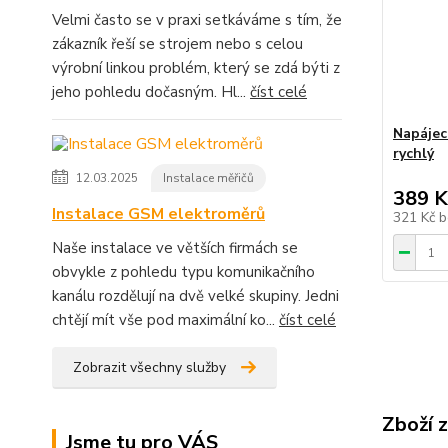
Velmi často se v praxi setkáváme s tím, že
zákazník řeší se strojem nebo s celou
výrobní linkou problém, který se zdá býti z
jeho pohledu dočasným. Hl...
číst celé
Napájecí
rychlý
12.03.2025
Instalace měřičů
389 K
Instalace GSM elektroměrů
321 Kč
b
Naše instalace ve větších firmách se
obvykle z pohledu typu komunikačního
kanálu rozdělují na dvě velké skupiny. Jedni
chtějí mít vše pod maximální ko...
číst celé
Zobrazit všechny služby
Zboží 
Jsme tu pro VÁS