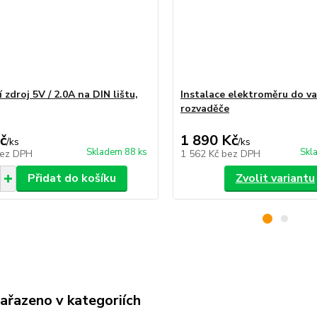
 zdroj 5V / 2.0A na DIN lištu,
Instalace elektroměru do v
rozvaděče
č
1 890 Kč
/
ks
/
ks
Skladem 88 ks
Skl
ez DPH
1 562 Kč
bez DPH
Přidat do košíku
Zvolit variantu
zařazeno v kategoriích