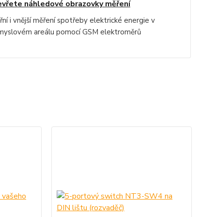
vřete náhledové obrazovky měření
řní i vnější měření spotřeby elektrické energie v
myslovém areálu pomocí GSM elektroměrů
D