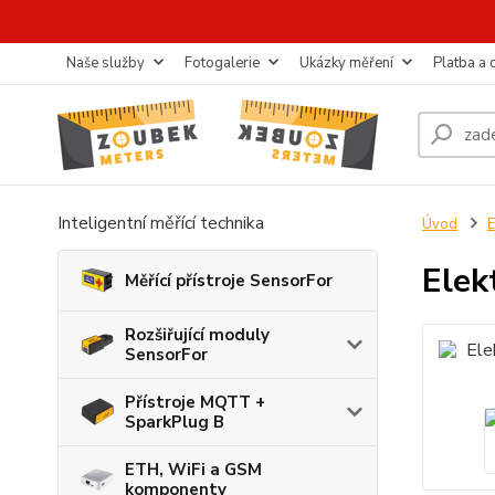
Naše služby
Fotogalerie
Ukázky měření
Platba a
Inteligentní měřící technika
Úvod
E
Elek
Měřící přístroje SensorFor
Rozšiřující moduly
SensorFor
Přístroje MQTT +
SparkPlug B
ETH, WiFi a GSM
komponenty