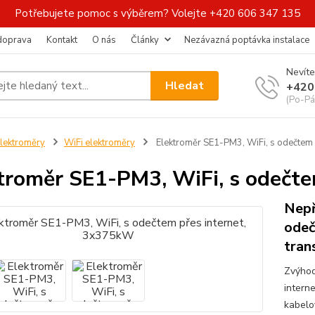
Potřebujete pomoc s výběrem? Volejte +420 606 347 135
 doprava
Kontakt
O nás
Články
Nezávazná poptávka instalace
Nevíte
Hledat
+420
(Po-Pá
lektroměry
WiFi elektroměry
Elektroměr SE1-PM3, WiFi, s odečtem 
troměr SE1-PM3, WiFi, s odečt
Nepř
odeč
tran
Zvýhod
interne
kabelo