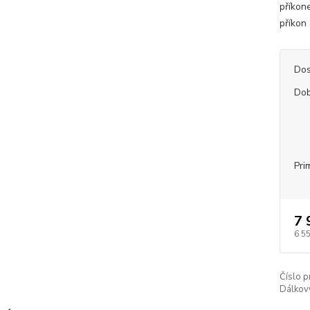
příkon
příkon 
Dos
Dob
Pri
7 
6 5
Číslo p
Dálkov