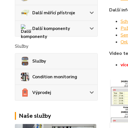
Další in
Další měřící přístroje
Sch
Pož
Další komponenty
Sen
Onl
Služby
Video te
Služby
víc
Condition monitoring
Výprodej
Naše služby