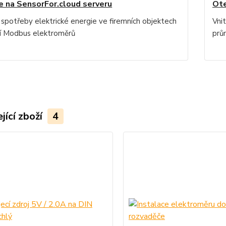
e na SensorFor.cloud serveru
Ote
 spotřeby elektrické energie ve firemních objektech
Vnit
 Modbus elektroměrů
prů
jící zboží
4