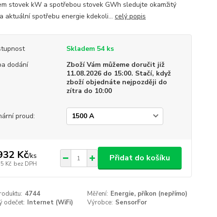
em stovek kW a spotřebou stovek GWh sledujte okamžitý
a aktuální spotřebu energie kdekoli...
celý popis
tupnost
Skladem 54 ks
a dodání
Zboží Vám můžeme doručit již
11.08.2026 do 15:00. Stačí, když
zboží objednáte nejpozději do
zítra do 10:00
mární proud:
932 Kč
/
ks
Přidat do košíku
55 Kč
bez DPH
roduktu:
4744
Měření:
Energie, příkon (nepřímo)
ý odečet:
Internet (WiFi)
Výrobce:
SensorFor