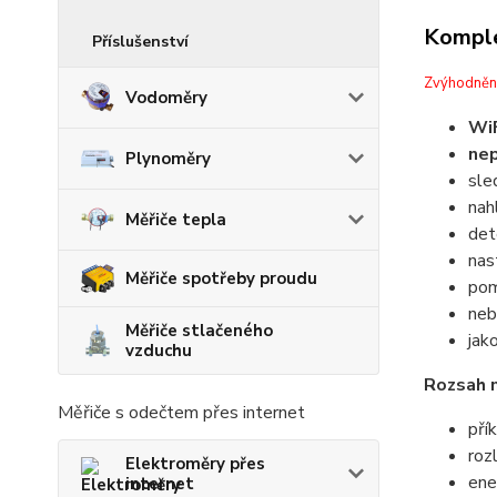
Komple
Příslušenství
Zvýhodněn
Vodoměry
WiF
nep
Plynoměry
sle
nah
Měřiče tepla
det
nas
Měřiče spotřeby proudu
pom
neb
Měřiče stlačeného
jak
vzduchu
Rozsah 
Měřiče s odečtem přes internet
pří
roz
Elektroměry přes
ene
internet