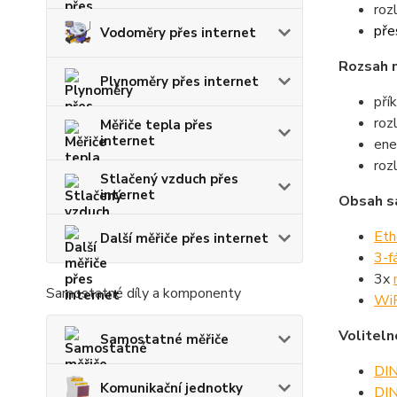
roz
pře
Vodoměry přes internet
Rozsah 
Plynoměry přes internet
pří
roz
Měřiče tepla přes
internet
ene
roz
Stlačený vzduch přes
internet
Obsah s
Eth
Další měřiče přes internet
3-f
3x
Samostatné díly a komponenty
WiF
Voliteln
Samostatné měřiče
DIN
Komunikační jednotky
DIN