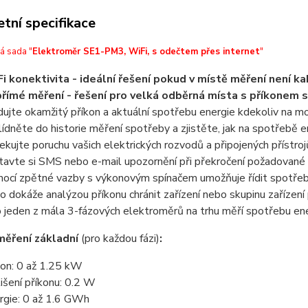
tní specifikace
á sada "
Elektroměr SE1-PM3, WiFi, s odečtem přes internet
"
i konektivita - ideální řešení pokud v místě měření není ka
římé měření - řešení pro velká odběrná místa s příkone
dujte okamžitý příkon a aktuální spotřebu energie kdekoliv na m
lídněte do historie měření spotřeby a zjistěte, jak na spotřebě e
ekujte poruchu vašich elektrických rozvodů a připojených přístrojů
tavte si SMS nebo e-mail upozornění při překročení požadované
ocí zpětné vazby s výkonovým spínačem umožňuje řídit spotře
o dokáže analýzou příkonu chránit zařízení nebo skupinu zaříze
o jeden z mála 3-fázových elektroměrů na trhu měří spotřebu ene
měření základní
(pro každou fázi)
:
kon: 0 až 1.25 kW
lišení příkonu: 0.2 W
rgie: 0 až 1.6 GWh