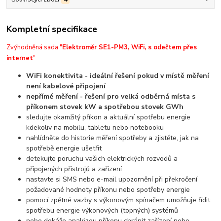
Kompletní specifikace
Zvýhodněná sada "
Elektroměr SE1-PM3, WiFi, s odečtem přes
internet
"
WiFi konektivita - ideální řešení pokud v místě měření
není kabelové připojení
nepřímé měření - řešení pro velká odběrná místa s
příkonem stovek kW a spotřebou stovek GWh
sledujte okamžitý příkon a aktuální spotřebu energie
kdekoliv na mobilu, tabletu nebo notebooku
nahlídněte do historie měření spotřeby a zjistěte, jak na
spotřebě energie ušetřit
detekujte poruchu vašich elektrických rozvodů a
připojených přístrojů a zařízení
nastavte si SMS nebo e-mail upozornění při překročení
požadované hodnoty příkonu nebo spotřeby energie
pomocí zpětné vazby s výkonovým spínačem umožňuje řídit
spotřebu energie výkonových (topných) systémů
nebo dokáže analýzou příkonu chránit zařízení nebo