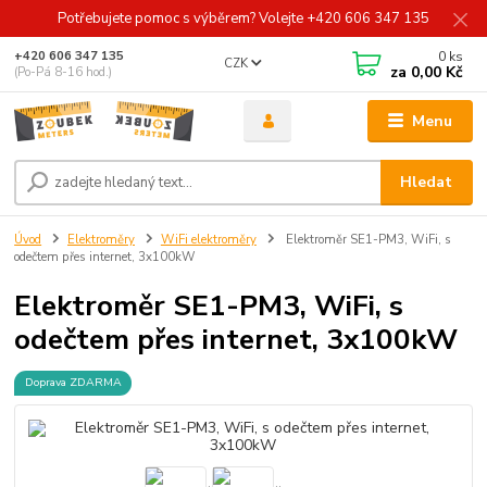
Potřebujete pomoc s výběrem? Volejte +420 606 347 135
0
ks
+420 606 347 135
CZK
za
0,00 Kč
(Po-Pá 8-16 hod.)
Menu
Hledat
Úvod
Elektroměry
WiFi elektroměry
Elektroměr SE1-PM3, WiFi, s
odečtem přes internet, 3x100kW
Elektroměr SE1-PM3, WiFi, s
odečtem přes internet, 3x100kW
Doprava ZDARMA