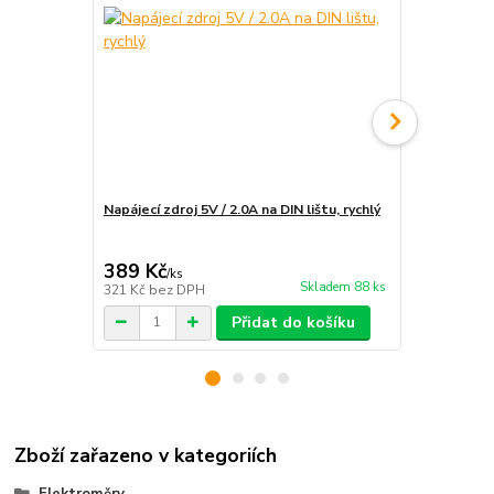
Napájecí zdroj 5V / 2.0A na DIN lištu, rychlý
Instalace e
rozvaděče
389 Kč
1 890 Kč
/
ks
Skladem 88 ks
321 Kč
bez DPH
1 562 Kč
bez
Přidat do košíku
Zboží zařazeno v kategoriích