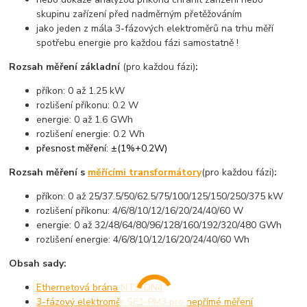
skupinu zařízení před nadměrným přetěžováním
jako jeden z mála 3-fázových elektroměrů na trhu měří
spotřebu energie pro každou fázi samostatně !
Rozsah měření základní
(pro každou fázi)
:
příkon: 0 až 1.25 kW
rozlišení příkonu: 0.2 W
energie: 0 až 1.6 GWh
rozlišení energie: 0.2 Wh
přesnost měření: ±(1%+0.2W)
Rozsah měření s
měřícími transformátory
(pro každou fázi)
:
příkon: 0 až 25/37.5/50/62.5/75/100/125/150/250/375 kW
rozlišení příkonu: 4/6/8/10/12/16/20/24/40/60 W
energie: 0 až 32/48/64/80/96/128/160/192/320/480 GWh
rozlišení energie: 4/6/8/10/12/16/20/24/40/60 Wh
Obsah sady:
Ethernetová brána NT3-DN4
3-fázový elektroměr SE1-PM3 pro nepřímé měření