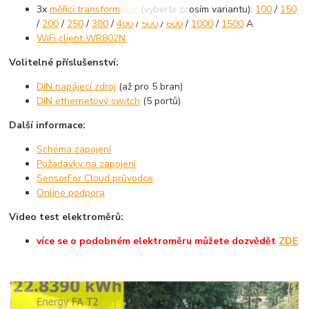
3x
měřící transformátor
(vyberte prosím variantu):
100
/
150
/
200
/
250
/
300
/
400
/
500
/
600
/
1000
/
1500
A
WiFi client WR802N
Volitelné příslušenství:
DIN napájecí zdroj
(až pro 5 bran)
DIN ethernetový switch
(5 portů)
Další informace:
Schéma zapojení
Požadavky na zapojení
SensorFor Cloud průvodce
Online podpora
Video test elektroměrů:
více se o podobném elektroměru můžete dozvědět
ZDE