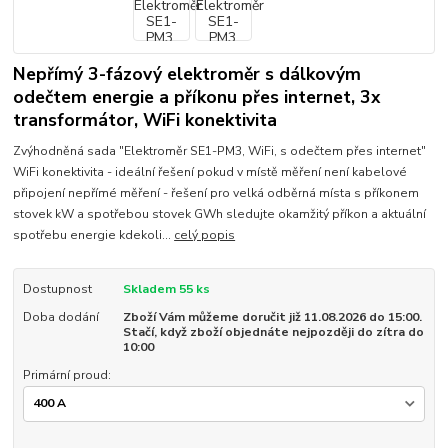
Nepřímý 3-fázový elektroměr s dálkovým
odečtem energie a příkonu přes internet, 3x
transformátor, WiFi konektivita
Zvýhodněná sada "Elektroměr SE1-PM3, WiFi, s odečtem přes internet"
WiFi konektivita - ideální řešení pokud v místě měření není kabelové
připojení nepřímé měření - řešení pro velká odběrná místa s příkonem
stovek kW a spotřebou stovek GWh sledujte okamžitý příkon a aktuální
spotřebu energie kdekoli...
celý popis
Dostupnost
Skladem 55 ks
Doba dodání
Zboží Vám můžeme doručit již 11.08.2026 do 15:00.
Stačí, když zboží objednáte nejpozději do zítra do
10:00
Primární proud: