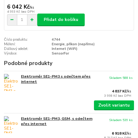
6 042 Kč
/
ks
4 993 Kč
bez DPH
Přidat do košíku
Číslo produktu:
4744
Měření:
Energie, příkon (nepřímo)
Dálkový odečet:
Internet (WiFi)
Výrobce:
SensorFor
Podobné produkty
Elektroměr SE1-PM3 s odečtem přes
Skladem 588 ks
internet
4 837 Kč
/
ks
3 998 Kč
bez DPH
Zvolit variantu
Elektroměr SE1-PM3, GSM, s odečtem
Skladem 539 ks
přes internet
6 918 Kč
/
ks
5 717 Kč
bez DPH