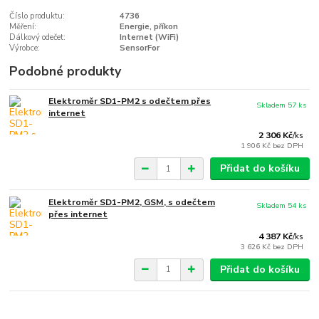
Číslo produktu:
4736
Měření:
Energie, příkon
Dálkový odečet:
Internet (WiFi)
Výrobce:
SensorFor
Podobné produkty
Elektroměr SD1-PM2 s odečtem přes
Skladem 57 ks
internet
2 306 Kč
/
ks
1 906 Kč
bez DPH
Přidat do košíku
Elektroměr SD1-PM2, GSM, s odečtem
Skladem 54 ks
přes internet
4 387 Kč
/
ks
3 626 Kč
bez DPH
Přidat do košíku