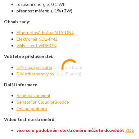
rozlišení energie: 0.1 Wh
přesnost měření: ±(1%+2W)
Obsah sady:
Ethernetová brána NT3-DN4
Elektroměr SD1-PM2
WiFi client WR802N
Volitelné příslušenství:
DIN napájecí zdroj
(až pro 5 bran)
DIN ethernetový switch
(5 portů)
Další informace:
Schéma zapojení
SensorFor Cloud průvodce
Online podpora
Video test elektroměrů:
více se o podobném elektroměru můžete dozvědět
ZDE