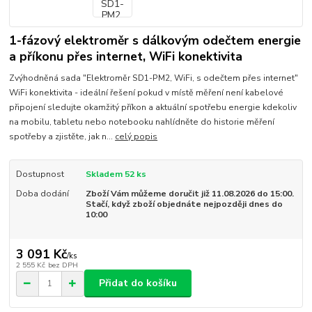
1-fázový elektroměr s dálkovým odečtem energie
a příkonu přes internet, WiFi konektivita
Zvýhodněná sada "Elektroměr SD1-PM2, WiFi, s odečtem přes internet"
WiFi konektivita - ideální řešení pokud v místě měření není kabelové
připojení sledujte okamžitý příkon a aktuální spotřebu energie kdekoliv
na mobilu, tabletu nebo notebooku nahlídněte do historie měření
spotřeby a zjistěte, jak n...
celý popis
Dostupnost
Skladem 52 ks
Doba dodání
Zboží Vám můžeme doručit již 11.08.2026 do 15:00.
Stačí, když zboží objednáte nejpozději dnes do
10:00
3 091 Kč
/
ks
2 555 Kč
bez DPH
Přidat do košíku