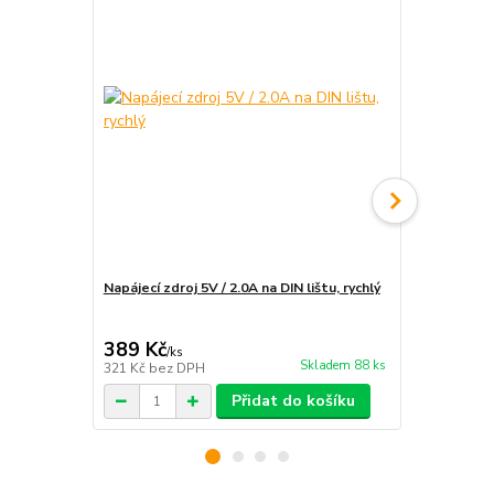
Napájecí zdroj 5V / 2.0A na DIN lištu, rychlý
Instalace e
rozvaděče
389 Kč
1 890 Kč
/
ks
Skladem 88 ks
321 Kč
bez DPH
1 562 Kč
bez
Přidat do košíku