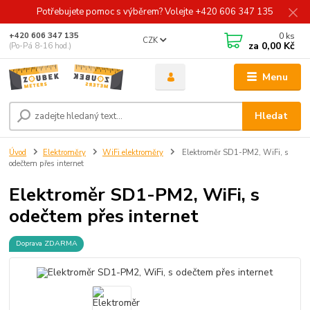
Potřebujete pomoc s výběrem? Volejte +420 606 347 135
0
ks
+420 606 347 135
CZK
za
0,00 Kč
(Po-Pá 8-16 hod.)
Menu
Hledat
Úvod
Elektroměry
WiFi elektroměry
Elektroměr SD1-PM2, WiFi, s
odečtem přes internet
Elektroměr SD1-PM2, WiFi, s
odečtem přes internet
Doprava ZDARMA