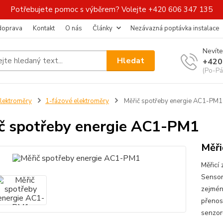
Potřebujete pomoc s výběrem? Volejte +420 606 347 135
 doprava
Kontakt
O nás
Články
Nezávazná poptávka instalace
Nevíte
Hledat
+420
(Po-Pá
lektroměry
1-fázové elektroměry
Měřič spotřeby energie AC1-PM1
č spotřeby energie AC1-PM1
Měři
Měřicí
SensorF
zejména
přenos
senzor