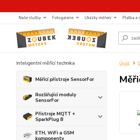
Naše služby
Fotogalerie
Ukázky měření
Platba a
Inteligentní měřící technika
Úvod
E
Měři
Měřící přístroje SensorFor
Rozšiřující moduly
SensorFor
Přístroje MQTT +
SparkPlug B
ETH, WiFi a GSM
komponenty