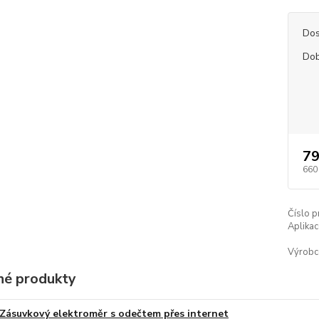
Dos
Dob
79
660
Číslo p
Aplikac
Výrobc
é produkty
Zásuvkový elektroměr s odečtem přes internet