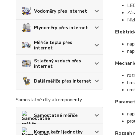
LED
Vodoměry přes internet
Zás
Níz
Plynoměry přes internet
Elektric
Měřiče tepla přes
nap
internet
nap
Stlačený vzduch přes
Mechani
internet
ro
Další měřiče přes internet
hmo
umí
Samostatné díly a komponenty
Paramet
nap
Samostatné měřiče
pro
Komunikační jednotky
Rozsah 