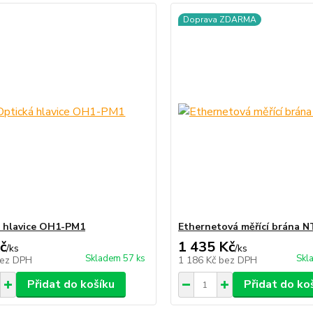
Doprava ZDARMA
 hlavice OH1-PM1
Ethernetová měřící brána 
č
1 435 Kč
/
ks
/
ks
Skladem 57 ks
Skl
ez DPH
1 186 Kč
bez DPH
Přidat do košíku
Přidat do ko