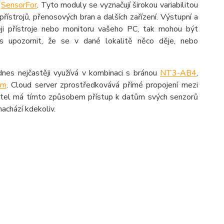
u
SensorFor
. Tyto moduly se vyznačují širokou variabilitou
přístrojů, přenosových bran a dalších zařízení. Výstupní a
eji přístroje nebo monitoru vašeho PC, tak mohou být
s upozornit, že se v dané lokalitě něco děje, nebo
nes nejčastěji využívá v kombinaci s bránou
NT3-AB4
,
em
. Cloud server zprostředkovává přímé propojení mezi
vatel má tímto způsobem přístup k datům svých senzorů
nachází kdekoliv.