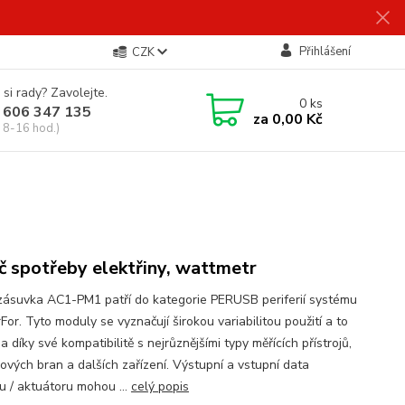
Přihlášení
CZK
 si rady? Zavolejte.
0
ks
 606 347 135
za
0,00 Kč
 8-16 hod.)
č spotřeby elektřiny, wattmetr
 zásuvka AC1-PM1 patří do kategorie PERUSB periferií systému
or. Tyto moduly se vyznačují širokou variabilitou použití a to
 díky své kompatibilitě s nejrůznějšími typy měřících přístrojů,
ových bran a dalších zařízení. Výstupní a vstupní data
u / aktuátoru mohou ...
celý popis