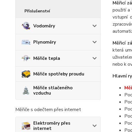
Měřicí 
použití a
Příslušenství
vstupní 
zpracová
Vodoměry
automatiz
Plynoměry
Měřicí 
která um
uživatel
Měřiče tepla
nebo k ov
Měřiče spotřeby proudu
Hlavní ry
Měř
Měřiče stlačeného
vzduchu
Pod
Pod
Pod
Měřiče s odečtem přes internet
Pod
Pod
Elektroměry přes
internet
Pod