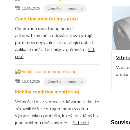
12.05.2025
Condition monitoring
Condition monitoring v praxi
Conditition monitoring nebo-li
automatizované sledování stavu strojů
patří mezi nejrychleji se rozvíjející oblasti
aplikace měřící techniky v průmyslu...
číst
celé
Vítejt
Vzdále
areálu
12.04.2025
Condition monitoring
Mobilní condition monitoring
Velmi často se v praxi setkáváme s tím, že
zákazník řeší se strojem nebo s celou
výrobní linkou problém, který se zdá býti z
Souvise
jeho pohledu dočasným. Hl...
číst celé