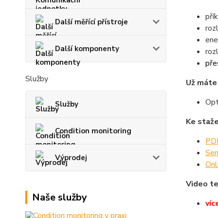
pří
Další měřící přístroje
roz
ene
Další komponenty
roz
pře
Služby
Už máte 
Opt
Služby
Ke staže
Condition monitoring
PDF
Sen
Výprodej
Onl
Video te
Naše služby
víc