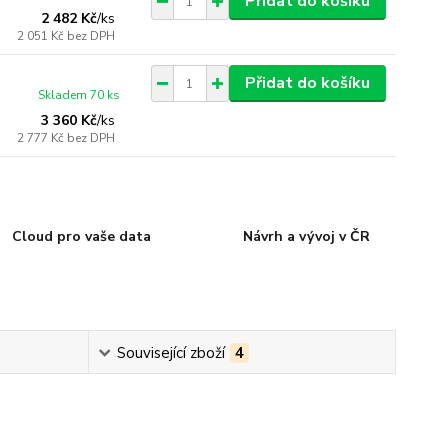
Přidat do košíku
2 482 Kč
/
ks
2 051 Kč
bez DPH
Přidat do košíku
Skladem 70 ks
3 360 Kč
/
ks
2 777 Kč
bez DPH
Cloud pro vaše data
Návrh a vývoj v ČR
Související zboží
4