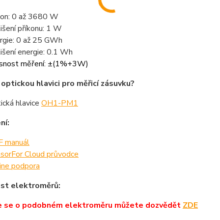
kon: 0 až 3680 W
lišení příkonu: 1 W
rgie: 0 až 25 GWh
lišení energie: 0.1 Wh
snost měření: ±(1%+3W)
optickou hlavici pro měřicí zásuvku?
ická hlavice
OH1-PM1
ní:
 manuál
sorFor Cloud průvodce
ine podpora
st elektroměrů:
e se o podobném elektroměru můžete dozvědět
ZDE