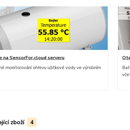
e na SensorFor.cloud serveru
Ote
né monitorování ohřevu užitkové vody ve výrobním
Bat
vče
jící zboží
4