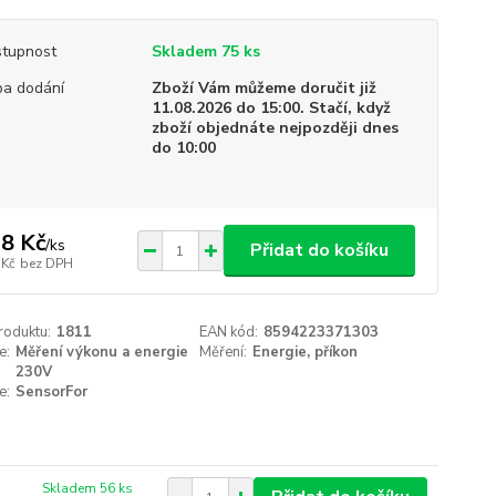
tupnost
Skladem 75 ks
a dodání
Zboží Vám můžeme doručit již
11.08.2026 do 15:00. Stačí, když
zboží objednáte nejpozději dnes
do 10:00
8 Kč
/
ks
Přidat do košíku
 Kč
bez DPH
roduktu:
1811
EAN kód:
8594223371303
e:
Měření výkonu a energie
Měření:
Energie, příkon
230V
e:
SensorFor
Skladem 56 ks