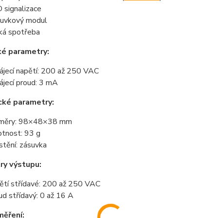
 signalizace
uvkový modul
ká spotřeba
ké parametry:
ájecí napětí: 200 až 250 VAC
ájecí proud: 3 mA
cké parametry:
změry: 98×48×38 mm
tnost: 93 g
stění: zásuvka
ry výstupu:
ětí střídavé: 200 až 250 VAC
ud střídavý: 0 až 16 A
měření: