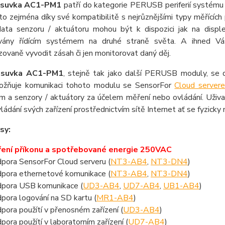
zásuvka AC1-PM1
patří do kategorie PERUSB periferií systém
 to zejména díky své kompatibilitě s nejrůznějšími typy měřících 
data senzoru / aktuátoru mohou být k dispozici jak na displ
vány řídícím systémem na druhé straně světa. A ihned Vá
ovaně vyvodit zásah či jen monitorovat daný děj.
zásuvka AC1-PM1
, stejně tak jako další PERUSB moduly, se d
ožňuje komunikaci tohoto modulu se SensorFor
Cloud server
em a senzory / aktuátory za účelem měření nebo ovládání. Uži
ládání svých zařízení prostřednictvím sítě Internet ať se fyzicky 
sy:
ení příkonu a spotřebované energie 250VAC
pora SensorFor Cloud serveru (
NT3-AB4
,
NT3-DN4
)
pora ethernetové komunikace (
NT3-AB4
,
NT3-DN4
)
pora USB komunikace (
UD3-AB4
,
UD7-AB4
,
UB1-AB4
)
pora logování na SD kartu (
MR1-AB4
)
pora použítí v přenosném zařízení (
UD3-AB4
)
pora použítí v laboratorním zařízení (
UD7-AB4
)