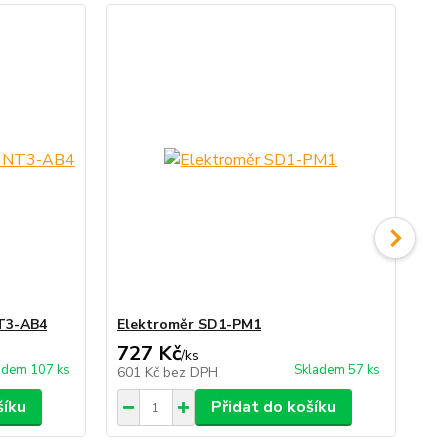
NT3-AB4
Elektroměr SD1-PM1
El
727 Kč
8
/
ks
adem 107 ks
Skladem 57 ks
601 Kč
bez DPH
69
šíku
Přidat do košíku