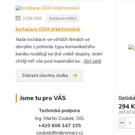
12.03.2025
Instalace měřičů
Instalace GSM elektroměrů
Naše instalace ve větších firmách se
obvykle z pohledu typu komunikačního
kanálu rozdělují na dvě velké skupiny. Jedni
chtějí mít vše pod maximální ko...
číst celé
Zobrazit všechny služby
Jsme tu pro VÁS
Optická
294 K
Technická podpora
243 Kč
b
Ing. Martin Zoubek, DiS.
+420 606 347 135
zoubek@mikromarz.cz