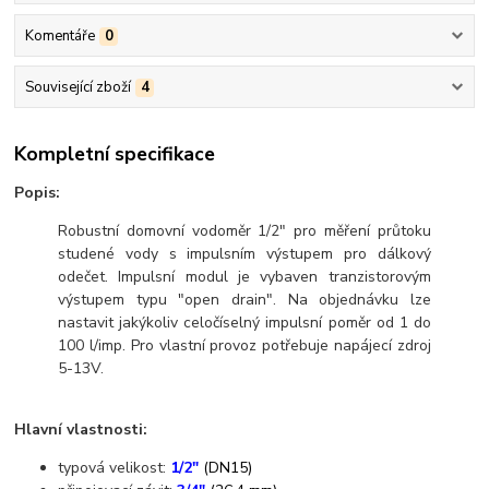
Komentáře
0
Související zboží
4
Kompletní specifikace
Popis:
Robustní domovní vodoměr 1/2" pro měření průtoku
studené vody s impulsním výstupem pro dálkový
odečet. Impulsní modul je vybaven tranzistorovým
výstupem typu "open drain". Na objednávku lze
nastavit jakýkoliv celočíselný impulsní poměr od 1 do
100 l/imp. Pro vlastní provoz potřebuje napájecí zdroj
5-13V.
Hlavní vlastnosti:
typová velikost:
1/2"
(DN15)