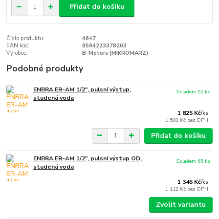
Přidat do košíku
Číslo produktu:
4647
EAN kód:
8594223378203
Výrobce:
B-Meters (MIKROMARZ)
Podobné produkty
ENBRA ER-AM 1/2", pulsní výstup,
Skladem 52 ks
studená voda
1 825 Kč
/
ks
1 508 Kč
bez DPH
Přidat do košíku
ENBRA ER-AM 1/2", pulsní výstup OD,
Skladem 65 ks
studená voda
1 345 Kč
/
ks
1 112 Kč
bez DPH
Zvolit variantu