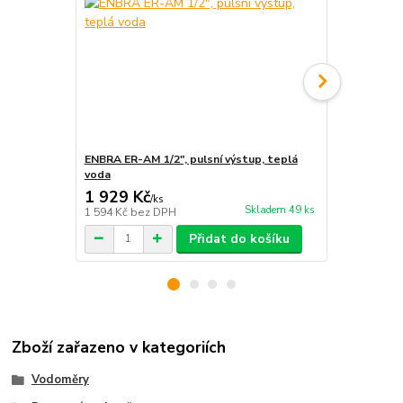
ENBRA ER-AM 1/2", pulsní výstup, teplá
B-Meters GM
voda
teplá voda
1 929 Kč
3 065 Kč
/
ks
Skladem 49 ks
1 594 Kč
bez DPH
2 533 Kč
bez
Přidat do košíku
Zboží zařazeno v kategoriích
Vodoměry