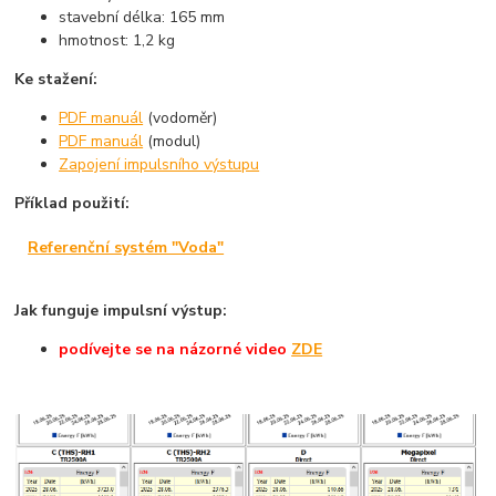
stavební délka: 165 mm
hmotnost: 1,2 kg
Ke stažení:
PDF manuál
(vodoměr)
PDF manuál
(modul)
Zapojení impulsního výstupu
Příklad použití:
Referenční systém "Voda"
Jak funguje impulsní výstup:
podívejte
se na názorné
video
ZDE