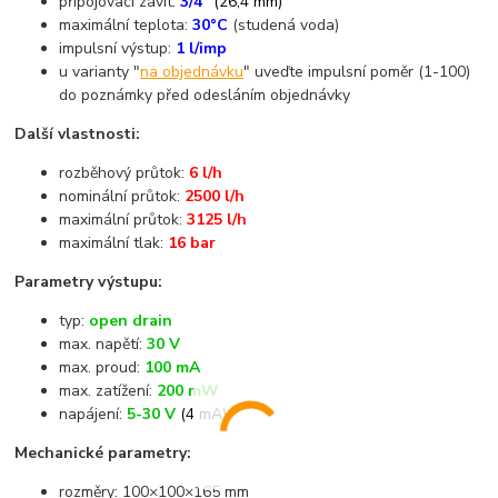
připojovací závit:
3/4"
(26,4 mm)
maximální teplota:
30°C
(studená voda)
impulsní výstup:
1 l/imp
u varianty "
na objednávku
" uveďte impulsní poměr (1-100)
do poznámky před odesláním objednávky
Další vlastnosti:
rozběhový průtok:
6 l/h
nominální průtok:
2500 l/h
maximální průtok:
3125 l/h
maximální tlak:
16 bar
Parametry výstupu:
typ:
open drain
max. napětí:
30 V
max. proud:
100 mA
max. zatížení:
200 mW
napájení:
5-30 V
(4 mA)
Mechanické parametry:
rozměry: 100×100×165 mm