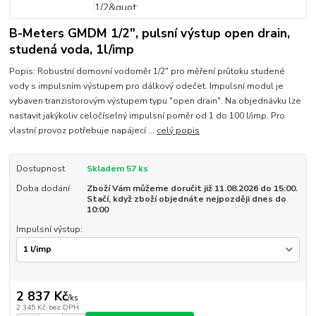
B-Meters GMDM 1/2", pulsní výstup open drain,
studená voda, 1l/imp
Popis: Robustní domovní vodoměr 1/2" pro měření průtoku studené
vody s impulsním výstupem pro dálkový odečet. Impulsní modul je
vybaven tranzistorovým výstupem typu "open drain". Na objednávku lze
nastavit jakýkoliv celočíselný impulsní poměr od 1 do 100 l/imp. Pro
vlastní provoz potřebuje napájecí ...
celý popis
Dostupnost
Skladem 57 ks
Doba dodání
Zboží Vám můžeme doručit již 11.08.2026 do 15:00.
Stačí, když zboží objednáte nejpozději dnes do
10:00
Impulsní výstup:
2 837 Kč
/
ks
2 345 Kč
bez DPH