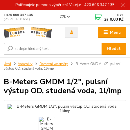
Potřebujete pomoc s výběrem? Volejte +420 606 347 135
0
ks
+420 606 347 135
CZK
za
0,00 Kč
(Po-Pá 8-16 hod.)
Menu
Hledat
Úvod
Vodoměry
Domovní vodoměry
B-Meters GMDM 1/2", pulsní
výstup OD, studená voda, 1l/imp
B-Meters GMDM 1/2", pulsní
výstup OD, studená voda, 1l/imp