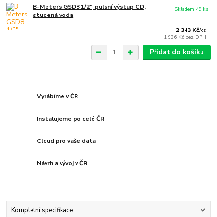
B-Meters GSD8 1/2", pulsní výstup OD,
Skladem 49 ks
studená voda
2 343 Kč
/
ks
1 936 Kč
bez DPH
Přidat do košíku
Vyrábíme v ČR
Instalujeme po celé ČR
Cloud pro vaše data
Návrh a vývoj v ČR
Kompletní specifikace