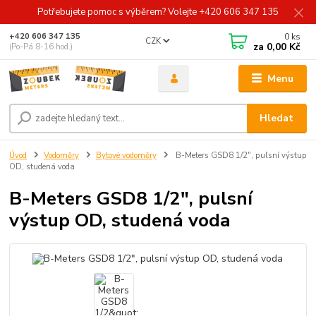
Potřebujete pomoc s výběrem? Volejte +420 606 347 135
0
ks
+420 606 347 135
CZK
za
0,00 Kč
(Po-Pá 8-16 hod.)
Menu
Hledat
Úvod
Vodoměry
Bytové vodoměry
B-Meters GSD8 1/2", pulsní výstup
OD, studená voda
B-Meters GSD8 1/2", pulsní
výstup OD, studená voda