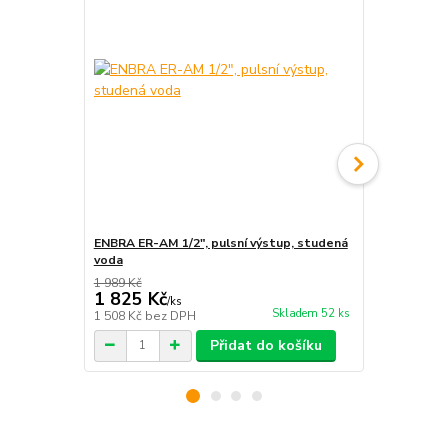
ENBRA ER-AM 1/2", pulsní výstup, studená
ENBRA ER-AM
voda
voda
1 989 Kč
1 825 Kč
1 929 Kč
/
ks
Skladem 52 ks
1 508 Kč
bez DPH
1 594 Kč
bez
Přidat do košíku