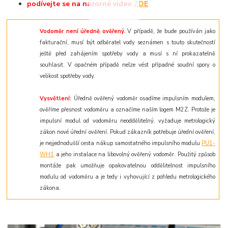
podívejte
se na názorné
video
ZDE
Vodoměr není úředně ověřený.
V případě, že bude používán jako
fakturační, musí být odběratel vody seznámen s touto skutečností
ještě před zahájením spotřeby vody a musí s ní prokazatelně
souhlasit. V opačném případě nelze vést případné soudní spory o
velikost spotřeby vody.
Vysvětlení:
Úředně ověřený vodoměr osadíme impulsním modulem,
ověříme přesnost vodoměru a označíme naším logem M2Z. Protože je
impulsní modul od vodoměru neoddělitelný,
vyžaduje metrologický
zákon nové úřední ověření
. Pokud zákazník potřebuje úřední ověření,
je nejjednodušší cesta nákup samostatného impulsního modulu
PU1-
WH1
a jeho instalace na libovolný ověřený vodoměr. Použitý způsob
montáže pak umožňuje opakovatelnou oddělitelnost impulsního
modulu od vodoměru a je tedy i vyhovující z pohledu metrologického
zákona.