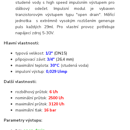
studené vody s high speed impulsním výstupem pro
dálkový odečet. Impulsní modul je vybaven
tranzistorovým výstupem typu "open drain". Měřící
jednotka s extrémně vysokým rozlišením generuje
puls každých 29ml. Pro vlastní provoz potřebuje
napájecí zdroj 5-30V.
Hlavní vlastnosti:
typová velikost:
1/2"
(DN15)
připojovací závit:
3/4"
(26,4 mm)
maximální teplota:
30°C
(studená voda)
impulsní výstup:
0,029
l/imp
Další vlastnosti:
rozběhový průtok:
6 l/h
nominální průtok:
2500 l/h
maximální průtok:
3120 l/h
maximální tlak:
16 bar
Parametry výstupu: