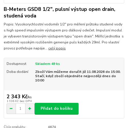
B-Meters GSD8 1/2", pulsní výstup open drain,
studená voda
Popis: Vysokorychlostní vodoměr 1/2" pro měření průtoku studené vody
s high speed impulsním výstupem pro dálkový odečet. Impulsní modul
je vybaven tranzistorovým výstupem typu "open drain". Měřící jednotka s
extrémně vysokým rozlišením generuje puls každých 29ml. Pro vlastní
provoz potřebuje napáje...
celý popis
Dostupnost
Skladem 49 ks
Doba dodání
Zboží Vám můžeme doručit již 11.08.2026 do 15:00.
Stačí, když zboží objednáte nejpozději dnes do
10:00
2 343 Kč
/
ks
1 936 Kč
bez DPH
Přidat do košíku
Číslo produktu:
4674