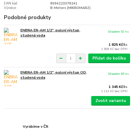
EAN kód:
8594223378241
Výrobce:
B-Meters (MIKROMARZ)
Podobné produkty
ENBRA ER-AM 1/2", pulsní výstup,
Skladem 52 ks
studená voda
1 825 Kč
/
ks
1 508 Kč
bez DPH
Přidat do košíku
ENBRA ER-AM 1/2", pulsní výstup OD,
Skladem 65 ks
studená voda
1 345 Kč
/
ks
1 112 Kč
bez DPH
Zvolit variantu
Vyrábíme v ČR