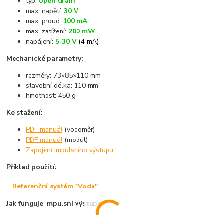
typ:
open drain
max. napětí:
30 V
max. proud:
100 mA
max. zatížení:
200 mW
napájení:
5-30 V
(4 mA)
Mechanické parametry:
rozměry: 73×85×110 mm
stavební délka: 110 mm
hmotnost: 450 g
Ke stažení:
PDF manuál
(vodoměr)
PDF manuál
(modul)
Zapojení impulsního výstupu
Příklad použití:
Referenční systém "Voda"
Jak funguje impulsní výstup: