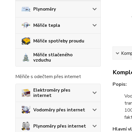
Plynoměry
Měřiče tepla
Měřiče spotřeby proudu
Kompl
Měřiče stlačeného
vzduchu
Komple
Měřiče s odečtem přes internet
Popis:
Elektroměry přes
internet
Vod
tra
Vodoměry přes internet
100
fak
Plynoměry přes internet
Hlavní v