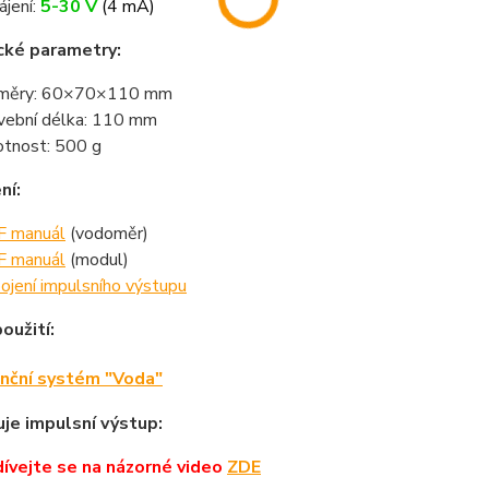
ájení:
5-30 V
(4 mA)
cké parametry:
změry: 60×70×110 mm
vební délka: 110 mm
tnost: 500 g
ní:
 manuál
(vodoměr)
 manuál
(modul)
ojení impulsního výstupu
oužití:
nční systém "Voda"
uje impulsní výstup:
ívejte
se na názorné
video
ZDE