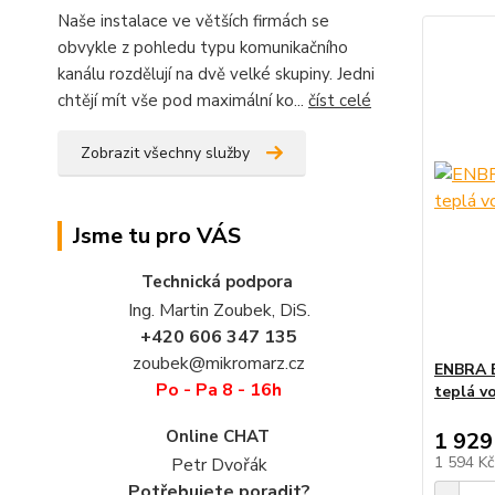
Naše instalace ve větších firmách se
obvykle z pohledu typu komunikačního
kanálu rozdělují na dvě velké skupiny. Jedni
chtějí mít vše pod maximální ko...
číst celé
Zobrazit všechny služby
Jsme tu pro VÁS
Technická podpora
Ing. Martin Zoubek, DiS.
+420 606 347 135
zoubek@mikromarz.cz
ENBRA E
Po - Pa 8 - 16h
teplá v
Online CHAT
1 929
1 594 K
Petr Dvořák
Potřebujete poradit?