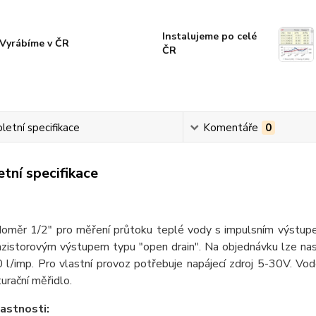
Instalujeme po celé
Vyrábíme v ČR
ČR
etní specifikace
Komentáře
0
tní specifikace
oměr 1/2" pro měření průtoku teplé vody s impulsním výstupe
nzistorovým výstupem typu "open drain". Na objednávku lze nast
 l/imp. Pro vlastní provoz potřebuje napájecí zdroj 5-30V. Vo
turační měřidlo.
lastnosti: