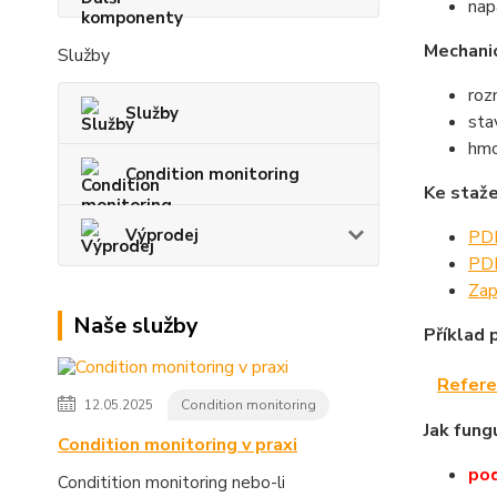
nap
Mechani
Služby
ro
Služby
sta
hmo
Condition monitoring
Ke staže
Výprodej
PDF
PDF
Zap
Naše služby
Příklad p
Refere
12.05.2025
Condition monitoring
Jak fung
Condition monitoring v praxi
pod
Conditition monitoring nebo-li