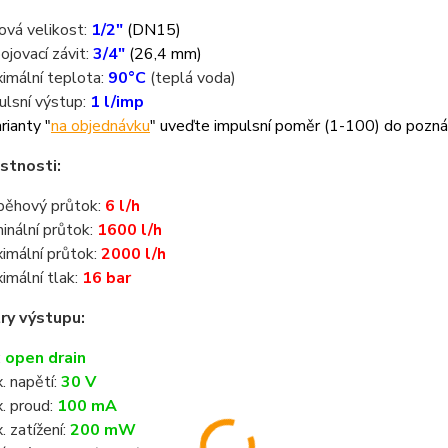
ová velikost:
1/2"
(DN15)
pojovací závit:
3/4"
(26,4 mm)
imální teplota:
90°C
(teplá voda)
ulsní výstup:
1 l/imp
rianty "
na objednávku
" uveďte impulsní poměr (1-100) do pozn
astnosti:
běhový průtok:
6 l/h
inální průtok:
1600 l/h
imální průtok:
2000 l/h
imální tlak:
16 bar
ry výstupu:
:
open drain
. napětí:
30 V
. proud:
100 mA
. zatížení:
200 mW