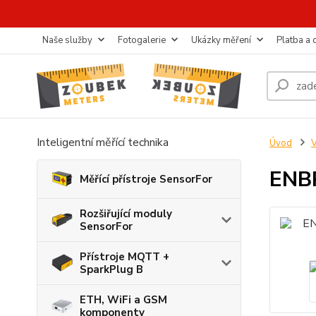
Naše služby
Fotogalerie
Ukázky měření
Platba a
Inteligentní měřící technika
Úvod
ENBR
Měřící přístroje SensorFor
Rozšiřující moduly
SensorFor
Přístroje MQTT +
SparkPlug B
ETH, WiFi a GSM
komponenty