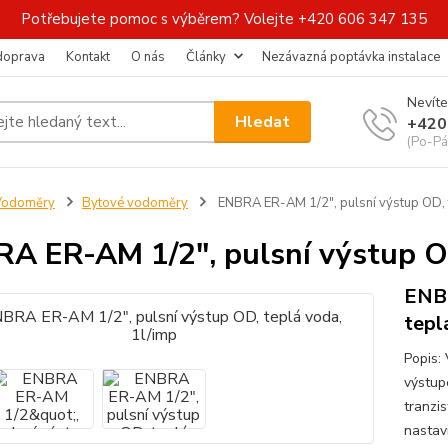
Potřebujete pomoc s výběrem? Volejte +420 606 347 135
 doprava
Kontakt
O nás
Články
Nezávazná poptávka instalace
Nevíte
Hledat
+420
(Po-Pá
Vodoměry
Bytové vodoměry
ENBRA ER-AM 1/2", pulsní výstup OD, t
A ER-AM 1/2", pulsní výstup OD
ENBR
tepl
Popis:
výstup
tranzi
nastavi