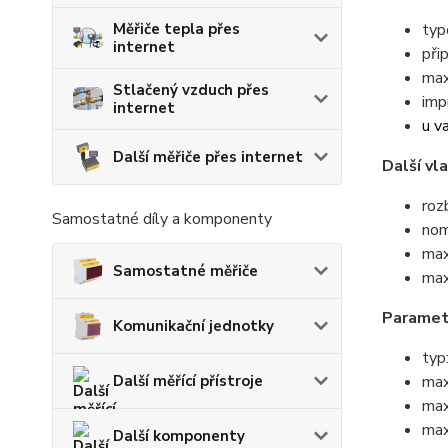
Měřiče tepla přes
typ
internet
při
max
Stlačený vzduch přes
imp
internet
u va
Další měřiče přes internet
Další vl
roz
Samostatné díly a komponenty
nom
max
Samostatné měřiče
max
Paramet
Komunikační jednotky
typ
Další měřící přístroje
max
max
max
Další komponenty