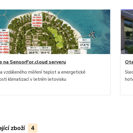
e na SensorFor.cloud serveru
Ote
va vzdáleného měření teplot a energetické
Sle
sti klimatizací v letním letovisku
hot
jící zboží
4