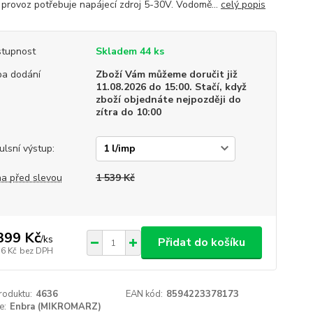
í provoz potřebuje napájecí zdroj 5-30V. Vodomě...
celý popis
tupnost
Skladem 44 ks
a dodání
Zboží Vám můžeme doručit již
11.08.2026 do 15:00. Stačí, když
zboží objednáte nejpozději do
zítra do 10:00
ulsní výstup:
a před slevou
1 539 Kč
399 Kč
/
ks
Přidat do košíku
56 Kč
bez DPH
roduktu:
4636
EAN kód:
8594223378173
e:
Enbra (MIKROMARZ)