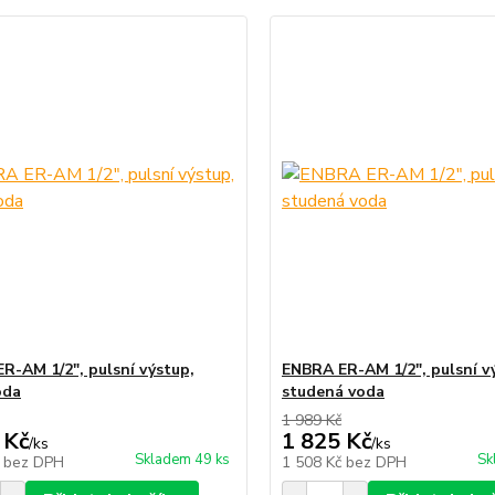
R-AM 1/2", pulsní výstup,
ENBRA ER-AM 1/2", pulsní v
oda
studená voda
1 989 Kč
 Kč
1 825 Kč
/
ks
/
ks
Skladem 49 ks
Sk
č
bez DPH
1 508 Kč
bez DPH