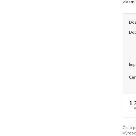
vlastn
Dos
Dob
Imp
Cen
1 
1 1
Číslo p
Výrobc