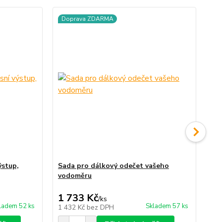
Doprava ZDARMA
D
ýstup,
Sada pro dálkový odečet vašeho
Sa
vodoměru
vo
1 733 Kč
1 
/
ks
ladem 52 ks
Skladem 57 ks
1 432 Kč
bez DPH
1 