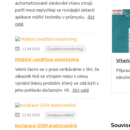
automatizované sledování stavu strojů
patří mezi nejrychleji se rozvíjející oblasti
aplikace měřící techniky v průmyslu...
číst
celé
12.04.2025
Condition monitoring
Mobilní condition monitoring
Vítejt
Velmi často se v praxi setkáváme s tím, že
Přípra
zákazník řeší se strojem nebo s celou
náročno
výrobní linkou problém, který se zdá býti z
jeho pohledu dočasným. Hl...
číst celé
12.03.2025
Instalace měřičů
Souvise
Instalace GSM elektroměrů