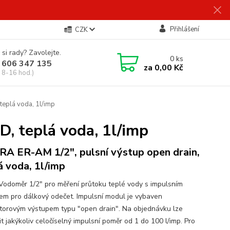
Přihlášení
CZK
 si rady? Zavolejte.
0
ks
 606 347 135
za
0,00 Kč
 8-16 hod.)
eplá voda, 1l/imp
, teplá voda, 1l/imp
A ER-AM 1/2", pulsní výstup open drain,
á voda, 1l/imp
 Vodoměr 1/2" pro měření průtoku teplé vody s impulsním
em pro dálkový odečet. Impulsní modul je vybaven
storovým výstupem typu "open drain". Na objednávku lze
t jakýkoliv celočíselný impulsní poměr od 1 do 100 l/imp. Pro