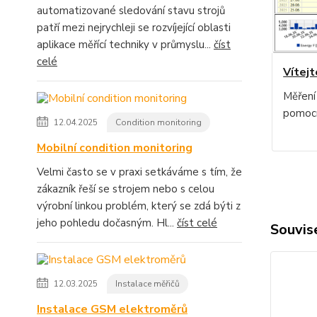
automatizované sledování stavu strojů
patří mezi nejrychleji se rozvíjející oblasti
aplikace měřící techniky v průmyslu...
číst
celé
Vítejt
Měření
pomocí
12.04.2025
Condition monitoring
Mobilní condition monitoring
Velmi často se v praxi setkáváme s tím, že
zákazník řeší se strojem nebo s celou
výrobní linkou problém, který se zdá býti z
jeho pohledu dočasným. Hl...
číst celé
Souvise
12.03.2025
Instalace měřičů
Instalace GSM elektroměrů