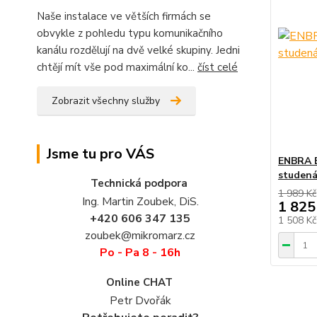
Naše instalace ve větších firmách se
obvykle z pohledu typu komunikačního
kanálu rozdělují na dvě velké skupiny. Jedni
chtějí mít vše pod maximální ko...
číst celé
Zobrazit všechny služby
Jsme tu pro VÁS
ENBRA E
studená
Technická podpora
1 989 Kč
Ing. Martin Zoubek, DiS.
1 825
+420 606 347 135
1 508 K
zoubek@mikromarz.cz
Po - Pa 8 - 16h
Online CHAT
Petr Dvořák