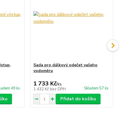
ýstup,
Sada pro dálkový odečet vašeho
Sa
vodoměru
vo
1 733 Kč
1 
/
ks
ladem 49 ks
Skladem 57 ks
1 432 Kč
bez DPH
1 
šíku
Přidat do košíku