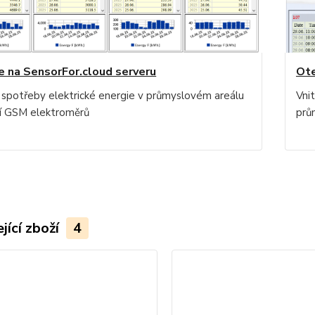
e na SensorFor.cloud serveru
Ote
 spotřeby elektrické energie v průmyslovém areálu
Vnit
 GSM elektroměrů
prů
jící zboží
4