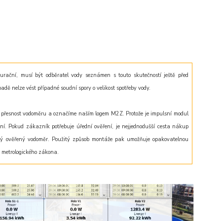
rační, musí být odběratel vody seznámen s touto skutečností ještě před
dě nelze vést případné soudní spory o velikost spotřeby vody.
přesnost vodoměru a označíme naším logem M2Z. Protože je impulsní modul
ní
. Pokud zákazník potřebuje úřední ověření, je nejjednodušší cesta nákup
ný ověřený vodoměr. Použitý způsob montáže pak umožňuje opakovatelnou
u metrologického zákona.