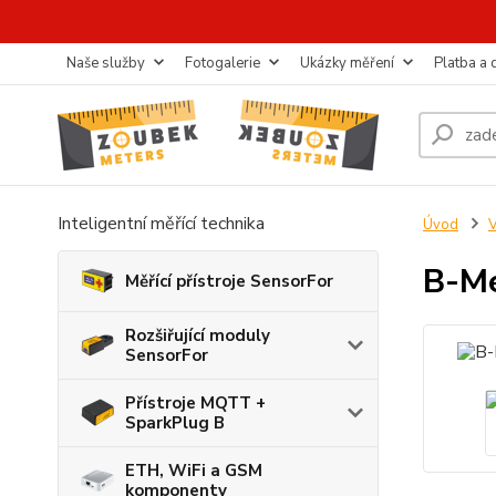
Naše služby
Fotogalerie
Ukázky měření
Platba a
Inteligentní měřící technika
Úvod
B-Me
Měřící přístroje SensorFor
Rozšiřující moduly
SensorFor
Přístroje MQTT +
SparkPlug B
ETH, WiFi a GSM
komponenty