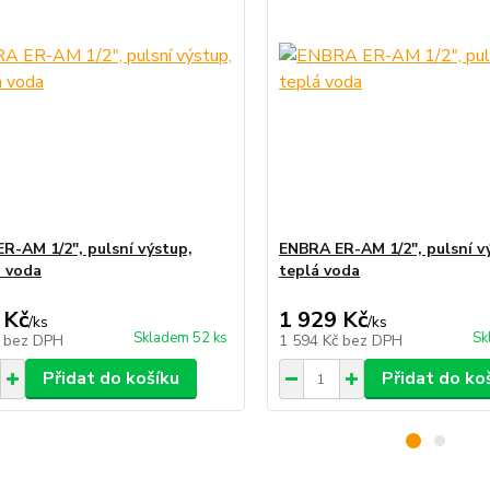
R-AM 1/2", pulsní výstup,
ENBRA ER-AM 1/2", pulsní v
 voda
teplá voda
 Kč
1 929 Kč
/
ks
/
ks
Skladem 52 ks
Sk
č
bez DPH
1 594 Kč
bez DPH
Přidat do košíku
Přidat do ko