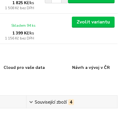
1 825 Kč
/
ks
1 508 Kč
bez DPH
Zvolit variantu
Skladem 94 ks
1 399 Kč
/
ks
1 156 Kč
bez DPH
Cloud pro vaše data
Návrh a vývoj v ČR
Související zboží
4