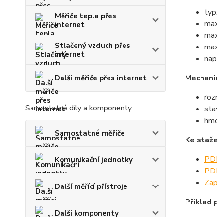
typ
Měřiče tepla přes
max
internet
max
Stlačený vzduch přes
max
internet
nap
Mechani
Další měřiče přes internet
ro
Samostatné díly a komponenty
sta
hmo
Samostatné měřiče
Ke staže
PDF
Komunikační jednotky
PDF
Zap
Další měřící přístroje
Příklad p
Další komponenty