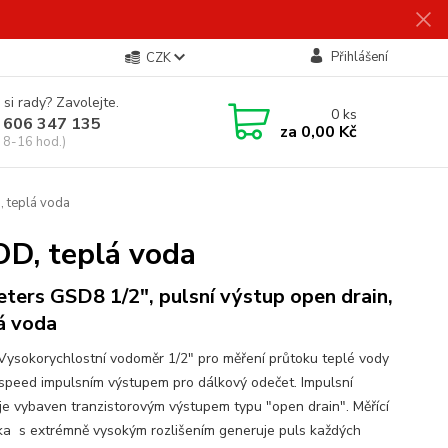
Přihlášení
CZK
 si rady? Zavolejte.
0
ks
 606 347 135
za
0,00 Kč
 8-16 hod.)
, teplá voda
OD, teplá voda
ters GSD8 1/2", pulsní výstup open drain,
á voda
 Vysokorychlostní vodoměr 1/2" pro měření průtoku teplé vody
 speed impulsním výstupem pro dálkový odečet. Impulsní
je vybaven tranzistorovým výstupem typu "open drain". Měřící
ka s extrémně vysokým rozlišením generuje puls každých