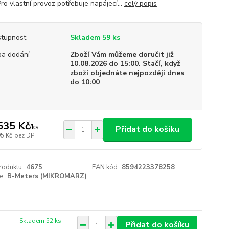
ro vlastní provoz potřebuje napájecí...
celý popis
tupnost
Skladem 59 ks
a dodání
Zboží Vám můžeme doručit již
10.08.2026 do 15:00. Stačí, když
zboží objednáte nejpozději dnes
do 10:00
535 Kč
/
ks
Přidat do košíku
95 Kč
bez DPH
roduktu:
4675
EAN kód:
8594223378258
e:
B-Meters (MIKROMARZ)
Skladem 52 ks
Přidat do košíku