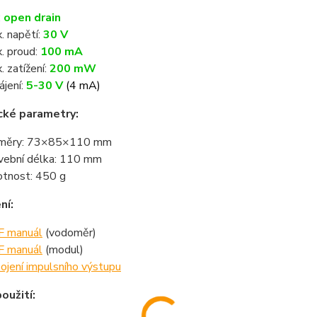
:
open drain
. napětí:
30 V
. proud:
100 mA
. zatížení:
200 mW
ájení:
5-30 V
(4 mA)
cké parametry:
změry: 73×85×110 mm
vební délka: 110 mm
tnost: 450 g
ní:
 manuál
(vodoměr)
 manuál
(modul)
ojení impulsního výstupu
oužití: