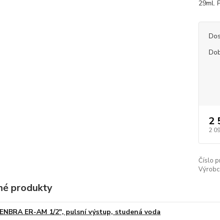
29ml. P
Dos
Dob
2 
2 0
Číslo p
Výrobc
é produkty
ENBRA ER-AM 1/2", pulsní výstup, studená voda