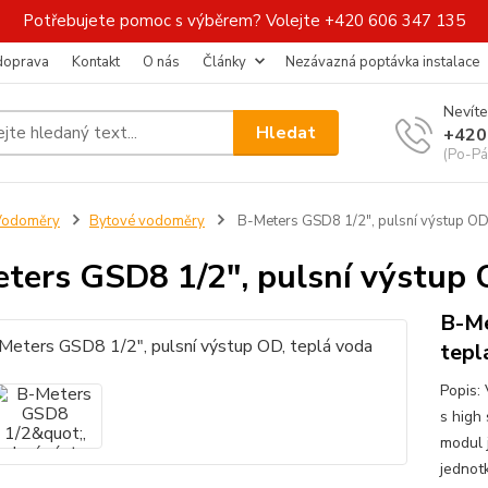
Potřebujete pomoc s výběrem? Volejte +420 606 347 135
 doprava
Kontakt
O nás
Články
Nezávazná poptávka instalace
Nevíte
Hledat
+420
(Po-Pá
Vodoměry
Bytové vodoměry
B-Meters GSD8 1/2", pulsní výstup OD
ters GSD8 1/2", pulsní výstup 
B-Me
tepl
Popis:
s high
modul 
jednot