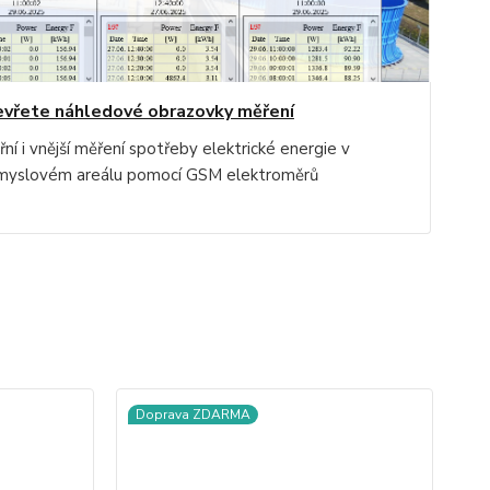
vřete náhledové obrazovky měření
řní i vnější měření spotřeby elektrické energie v
myslovém areálu pomocí GSM elektroměrů
Doprava ZDARMA
D