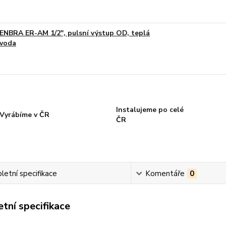
ENBRA ER-AM 1/2", pulsní výstup OD, teplá
voda
Instalujeme po celé
Vyrábíme v ČR
ČR
etní specifikace
Komentáře
0
tní specifikace