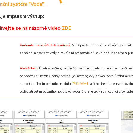
nční systém "Voda"
uje impulsní výstup:
ívejte
se na názorné
video
ZDE
Vodoměr není úředně ověřený.
V případě, že bude používán jako faktu
zahájením spotřeby vody a musí s ní prokazatelně souhlasit. V opačném přípa
Vysvětlení:
Úředně ověřený vodoměr osadíme impulsním modulem, ověříme 
od vodoměru neoddělitelný,
vyžaduje metrologický zákon nové úřední ověře
samostatného impulsního modulu
PU1-WH1
a jeho instalace na libovol
oddělitelnost impulsního modulu od vodoměru a je tedy i vyhovující z pohled