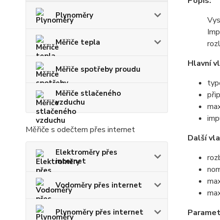
Popis:
Plynoměry
Vys
Imp
Měřiče tepla
roz
Hlavní v
Měřiče spotřeby proudu
typ
Měřiče stlačeného
při
vzduchu
max
imp
Měřiče s odečtem přes internet
Další vl
Elektroměry přes
roz
internet
nom
max
Vodoměry přes internet
max
Plynoměry přes internet
Paramet