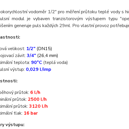
okorychlostní vodoměr 1/2" pro měření průtoku teplé vody s h
ulsní modul je vybaven tranzistorovým výstupem typu "op
lišením generuje puls každých 29ml. Pro vlastní provoz potřebuje
lastnosti:
ová velikost:
1/2"
(DN15)
pojovací závit:
3/4"
(26,4 mm)
imální teplota:
90°C
(teplá voda)
ulsní výstup:
0,029
l/imp
astnosti:
běhový průtok:
6 l/h
inální průtok:
2500 l/h
imální průtok:
3120 l/h
imální tlak:
16 bar
ry výstupu: