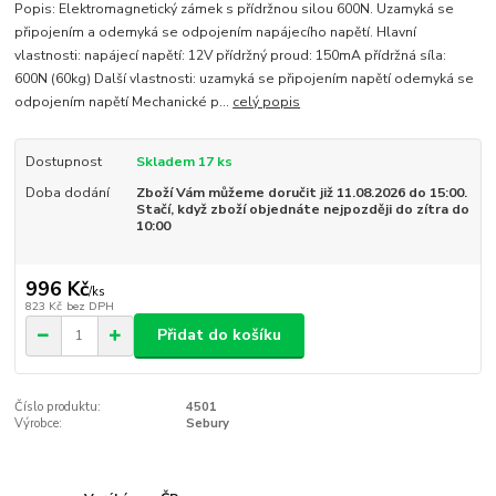
Popis: Elektromagnetický zámek s přídržnou silou 600N. Uzamyká se
připojením a odemyká se odpojením napájecího napětí. Hlavní
vlastnosti: napájecí napětí: 12V přídržný proud: 150mA přídržná síla:
600N (60kg) Další vlastnosti: uzamyká se připojením napětí odemyká se
odpojením napětí Mechanické p...
celý popis
Dostupnost
Skladem 17 ks
Doba dodání
Zboží Vám můžeme doručit již 11.08.2026 do 15:00.
Stačí, když zboží objednáte nejpozději do zítra do
10:00
996 Kč
/
ks
823 Kč
bez DPH
Přidat do košíku
Číslo produktu:
4501
Výrobce:
Sebury