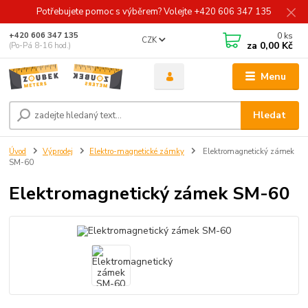
Potřebujete pomoc s výběrem? Volejte +420 606 347 135
0
ks
+420 606 347 135
CZK
za
0,00 Kč
(Po-Pá 8-16 hod.)
Menu
Hledat
Úvod
Výprodej
Elektro-magnetické zámky
Elektromagnetický zámek
SM-60
Elektromagnetický zámek SM-60