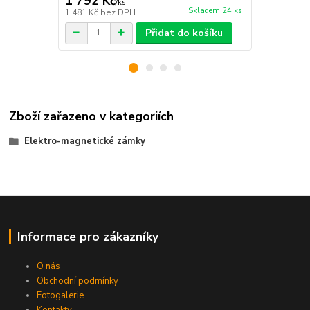
1 792 Kč
1 838 Kč
/
ks
Skladem 24 ks
1 481 Kč
bez DPH
1 519 Kč
bez
Přidat do košíku
Zboží zařazeno v kategoriích
Elektro-magnetické zámky
Informace pro zákazníky
O nás
Obchodní podmínky
Fotogalerie