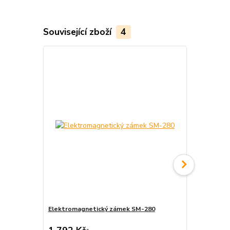
Související zboží
4
Doprava ZD
Elektromagnetický zámek SM-280
Elektronický
NT3