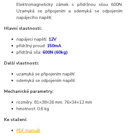
Elektromagnetický zámek s přídržnou silou 600N.
Uzamyká se připojením a odemyká se odpojením
napájecího napětí.
Hlavní vlastnosti:
napájecí napětí:
12V
přídržný proud:
150mA
přídržná síla:
600N (60kg)
Další vlastnosti:
uzamyká se připojením napětí
odemyká se odpojením napětí
Mechanické parametry:
rozměry: 81×38×26 mm, 76×34×12 mm
hmotnost: 0,6 kg
Ke stažení:
PDF manuál