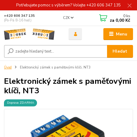
Potřebujete pomoc s výběrem? Volejte +420 606 347 135
0
ks
+420 606 347 135
CZK
za
0,00 Kč
(Po-Pá 8-16 hod.)
Menu
Hledat
Úvod
Elektronický zámek s paměťovými klíči, NT3
Elektronický zámek s paměťovými
klíči, NT3
Doprava ZDARMA