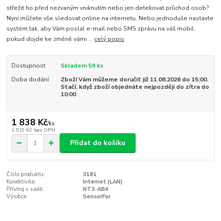
střežit ho před nezvaným vniknutím nebo jen detekovat průchod osob?
Nyní můžete vše sledovat online na internetu. Nebo jednoduše nastavte
systém tak, aby Vám poslal e-mail nebo SMS zprávu na váš mobil,
pokud dojde ke změně vámi ...
celý popis
Dostupnost
Skladem 59 ks
Doba dodání
Zboží Vám můžeme doručit již 11.08.2026 do 15:00.
Stačí, když zboží objednáte nejpozději do zítra do
10:00
1 838 Kč
/
ks
1 519 Kč
bez DPH
Přidat do košíku
Číslo produktu:
3181
Konektivita:
Internet (LAN)
Přístroj v sadě:
NT3-AB4
Výrobce:
SensorFor