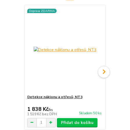
Doprava ZDARMA
Doprava ZD
Detekce náklonu a otřesů, NT3
Detekce poh
1 838 Kč
1 862 Kč
/
ks
Skladem 50 ks
1 519 Kč
bez DPH
1 539 Kč
bez
Přidat do košíku