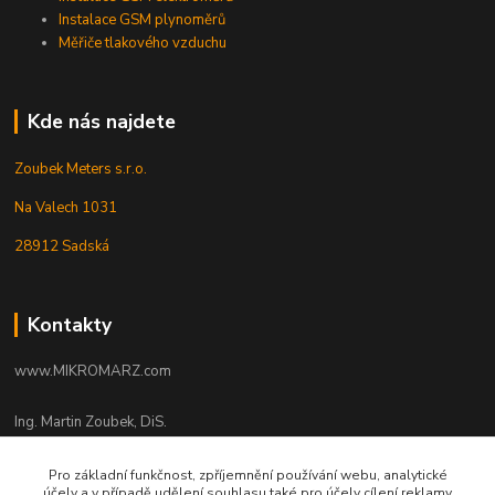
Instalace GSM plynoměrů
Měřiče tlakového vzduchu
Kde nás najdete
Zoubek Meters s.r.o.
Na Valech 1031
28912 Sadská
Kontakty
www.MIKROMARZ.com
Ing. Martin Zoubek, DiS.
+420 606 347 135
(Po-Pá 8-16 hod.)
Pro základní funkčnost, zpříjemnění používání webu, analytické
účely a v případě udělení souhlasu také pro účely cílení reklamy