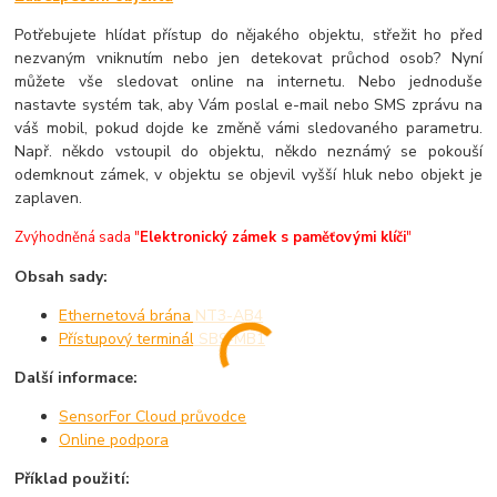
Potřebujete hlídat přístup do nějakého objektu, střežit ho před
nezvaným vniknutím nebo jen detekovat průchod osob? Nyní
můžete vše sledovat online na internetu. Nebo jednoduše
nastavte systém tak, aby Vám poslal e-mail nebo SMS zprávu na
váš mobil, pokud dojde ke změně vámi sledovaného parametru.
Např. někdo vstoupil do objektu, někdo neznámý se pokouší
odemknout zámek, v objektu se objevil vyšší hluk nebo objekt je
zaplaven.
Zvýhodněná sada "
Elektronický zámek s paměťovými klíči
"
Obsah sady:
Ethernetová brána NT3-AB4
Přístupový terminál SB9-MB1
Další informace:
SensorFor Cloud průvodce
Online podpora
Příklad použití: