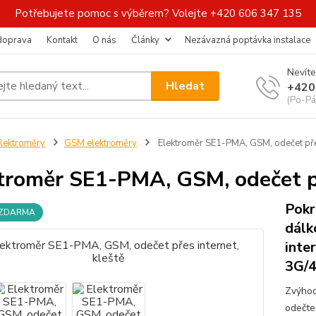
Potřebujete pomoc s výběrem? Volejte +420 606 347 135
 doprava
Kontakt
O nás
Články
Nezávazná poptávka instalace
Nevíte
Hledat
+420
(Po-Pá
lektroměry
GSM elektroměry
Elektroměr SE1-PMA, GSM, odečet přes 
troměr SE1-PMA, GSM, odečet př
Pokr
 ZDARMA
dálk
inte
3G/4
Zvýhod
odečte