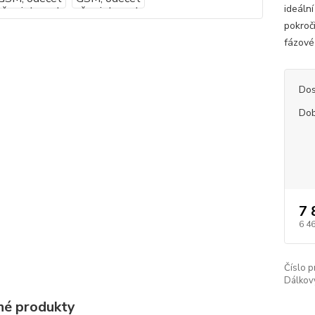
ideáln
pokroči
fázové 
Dos
Dob
7 
6 4
Číslo p
Dálkov
é produkty