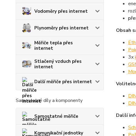
ene
roz
Vodoměry přes internet
pře
Plynoměry přes internet
Obsah s
Eth
Měřiče tepla přes
internet
Pok
3x
Stlačený vzduch přes
GSM
internet
Mod
Další měřiče přes internet
Voliteln
DIN
Samostatné díly a komponenty
DIN
Další in
Samostatné měřiče
Sch
Komunikační jednotky
Pož