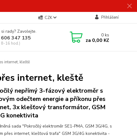
Přihlášení
CZK
 si rady? Zavolejte.
0
ks
 606 347 135
za
0,00 Kč
 8-16 hod.)
internet, kleště
es internet, kleště
očilý nepřímý 3-fázový elektroměr s
ovým odečtem energie a příkonu přes
rnet, 3x klešťový transformátor, GSM
G konektivita
něná sada "Pokročilý elektroměr SE1-PMA, GSM 3G/4G, s
m přes internet, klešťová trafa" GSM 3G/4G konektivita -