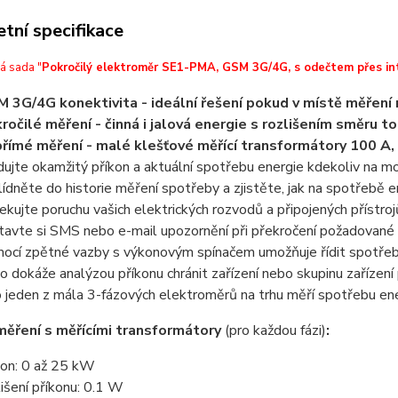
tní specifikace
á sada "
Pokročilý elektroměr SE1-PMA, GSM 3G/4G, s odečtem přes inte
 3G/4G konektivita - ideální řešení pokud v místě měření 
ročilé měření - činná i jalová energie s rozlišením směru to
římé měření - malé klešťové měřící transformátory 100 A
dujte okamžitý příkon a aktuální spotřebu energie kdekoliv na m
lídněte do historie měření spotřeby a zjistěte, jak na spotřebě e
ekujte poruchu vašich elektrických rozvodů a připojených přístrojů
tavte si SMS nebo e-mail upozornění při překročení požadované
ocí zpětné vazby s výkonovým spínačem umožňuje řídit spotře
o dokáže analýzou příkonu chránit zařízení nebo skupinu zaříze
o jeden z mála 3-fázových elektroměrů na trhu měří spotřebu ene
ěření s měřícími transformátory
(pro každou fázi)
:
kon: 0 až 25 kW
lišení příkonu: 0.1 W