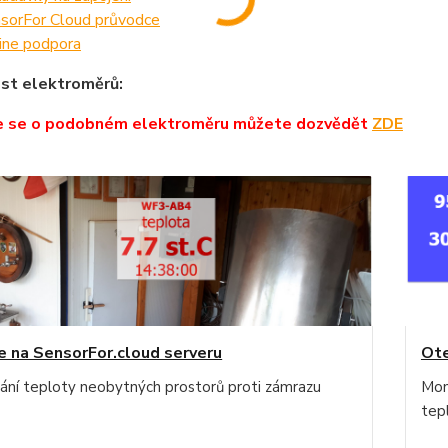
sorFor Cloud průvodce
ine podpora
st elektroměrů:
e se o podobném elektroměru můžete dozvědět
ZDE
e na SensorFor.cloud serveru
Ote
ání teploty neobytných prostorů proti zámrazu
Mon
tep