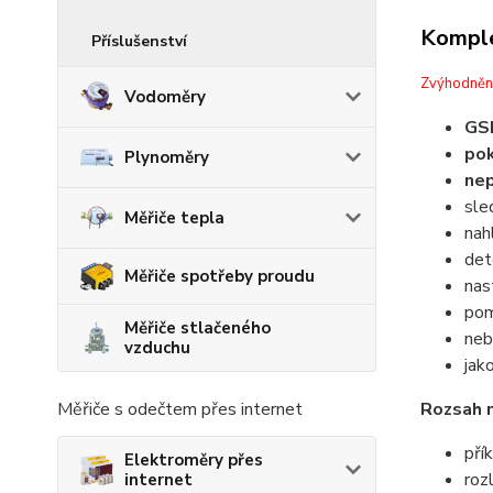
Komple
Příslušenství
Zvýhodněn
Vodoměry
GSM
pok
Plynoměry
nep
sle
Měřiče tepla
nah
det
Měřiče spotřeby proudu
nas
pom
Měřiče stlačeného
neb
vzduchu
jak
Měřiče s odečtem přes internet
Rozsah m
pří
Elektroměry přes
roz
internet