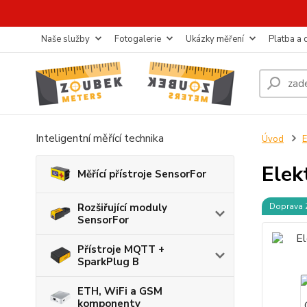
Naše služby
Fotogalerie
Ukázky měření
Platba a
Inteligentní měřící technika
Úvod
E
Elek
Měřící přístroje SensorFor
Rozšiřující moduly
Doprava
SensorFor
Přístroje MQTT +
SparkPlug B
ETH, WiFi a GSM
komponenty