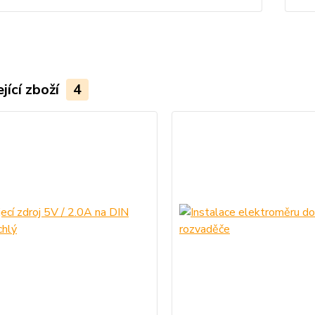
jící zboží
4