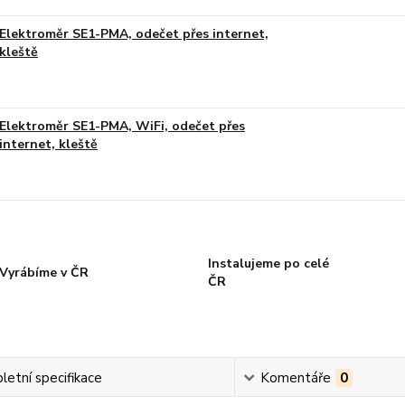
Elektroměr SE1-PMA, odečet přes internet,
kleště
Elektroměr SE1-PMA, WiFi, odečet přes
internet, kleště
Instalujeme po celé
Vyrábíme v ČR
ČR
etní specifikace
Komentáře
0