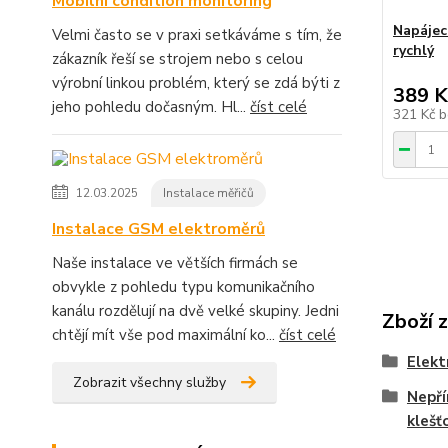
Mobilní condition monitoring
Napájecí
Velmi často se v praxi setkáváme s tím, že
rychlý
zákazník řeší se strojem nebo s celou
výrobní linkou problém, který se zdá býti z
389 K
jeho pohledu dočasným. Hl...
číst celé
321 Kč
b
12.03.2025
Instalace měřičů
Instalace GSM elektroměrů
Naše instalace ve větších firmách se
obvykle z pohledu typu komunikačního
kanálu rozdělují na dvě velké skupiny. Jedni
Zboží 
chtějí mít vše pod maximální ko...
číst celé
Elekt
Zobrazit všechny služby
Nepř
klešť