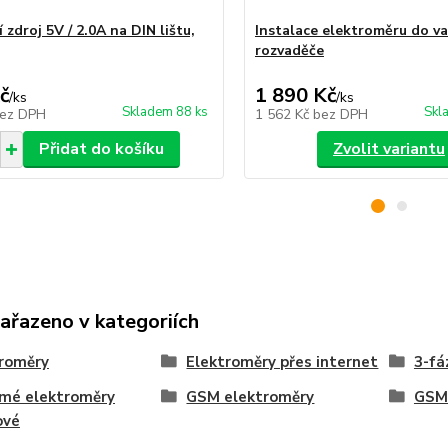
 zdroj 5V / 2.0A na DIN lištu,
Instalace elektroměru do v
rozvaděče
č
1 890 Kč
/
ks
/
ks
Skladem 88 ks
Skl
ez DPH
1 562 Kč
bez DPH
Přidat do košíku
Zvolit variantu
zařazeno v kategoriích
roměry
Elektroměry přes internet
3-fá
ímé elektroměry
GSM elektroměry
GSM
ové