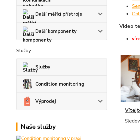
Sen
Onl
Další měřící přístroje
Video te
Další komponenty
víc
Služby
Služby
Condition monitoring
Výprodej
Vítejt
Sledov
Naše služby