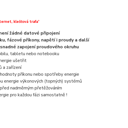
rnet, klešťová trafa
"
není žádné datové připojení
ku, fázové příkony, napětí i proudy a další
, snadné zapojení proudového okruhu
obilu, tabletu nebo notebooku
nergie ušetřit
 a zařízení
 hodnoty příkonu nebo spotřeby energie
bu energie výkonových (topných) systémů
ní před nadměrným přetěžováním
rgie pro každou fázi samostatně !