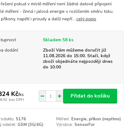
í řešení pokud v místě měření není žádné datové připojení
lé měření - činná i jalová energie s rozlišením směru toku,
příkony, napětí i proudy a další nepří...
celý popis
tupnost
Skladem 58 ks
a dodání
Zboží Vám můžeme doručit již
11.08.2026 do 15:00. Stačí, když
zboží objednáte nejpozději dnes
do 10:00
824 Kč
/
ks
Přidat do košíku
66 Kč
bez DPH
roduktu:
5176
Měření:
Energie, příkon (nepřímo)
ý odečet:
GSM (3G/4G)
Výrobce:
SensorFor