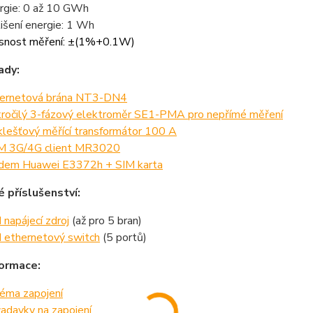
rgie: 0 až 10 GWh
lišení energie: 1 Wh
snost měření: ±(1%+0.1W)
ady:
ernetová brána NT3-DN4
ročilý 3-fázový elektroměr SE1-PMA pro nepřímé měření
klešťový měřící transformátor 100 A
 3G/4G client MR3020
em Huawei E3372h + SIM karta
é příslušenství:
 napájecí zdroj
(až pro 5 bran)
 ethernetový switch
(5 portů)
formace:
éma zapojení
adavky na zapojení