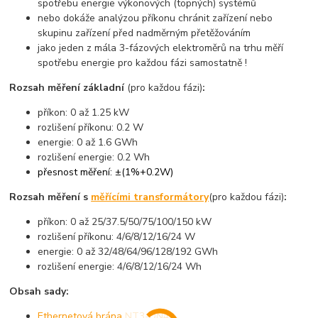
spotřebu energie výkonových (topných) systémů
nebo dokáže analýzou příkonu chránit zařízení nebo
skupinu zařízení před nadměrným přetěžováním
jako jeden z mála 3-fázových elektroměrů na trhu měří
spotřebu energie pro každou fázi samostatně !
Rozsah měření základní
(pro každou fázi)
:
příkon: 0 až 1.25 kW
rozlišení příkonu: 0.2 W
energie: 0 až 1.6 GWh
rozlišení energie: 0.2 Wh
přesnost měření: ±(1%+0.2W)
Rozsah měření s
měřícími transformátory
(pro každou fázi)
:
příkon: 0 až 25/37.5/50/75/100/150 kW
rozlišení příkonu: 4/6/8/12/16/24 W
energie: 0 až 32/48/64/96/128/192 GWh
rozlišení energie: 4/6/8/12/16/24 Wh
Obsah sady:
Ethernetová brána NT3-DN4