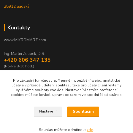
28912 Sadská
Kontakty
www.MIKROMARZ.com
Ing. Martin Zoubek, DiS.
+420 606 347 135
(Po-Pá 8-16 hod.)
zoubek@mikromarz.cz
Pro základní funkčnost, zpříjemnění používání webu, analytické
účely a v případě udělení souhlasu také pro účely cílení reklamy
využíváme soubory cookies. Nastavení vlastních preferencí
cookies můžete kdykoli upravit odkazem ve spodní části stránek.
Upravit sběr cookies.
Souhlasím
Nastavení
© Zoubek Meters s.r.o. © 2010 - 2026 ©
Souhlas můžete odmítnout
zde
.