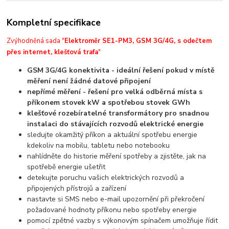
Kompletní specifikace
Zvýhodněná sada "
Elektroměr SE1-PM3, GSM 3G/4G, s odečtem
přes internet, klešťová trafa
"
GSM 3G/4G konektivita - ideální řešení pokud v místě
měření není žádné datové připojení
nepřímé měření - řešení pro velká odběrná místa s
příkonem stovek kW a spotřebou stovek GWh
klešťové rozebíratelné transformátory pro snadnou
instalaci do stávajících rozvodů elektrické energie
sledujte okamžitý příkon a aktuální spotřebu energie
kdekoliv na mobilu, tabletu nebo notebooku
nahlídněte do historie měření spotřeby a zjistěte, jak na
spotřebě energie ušetřit
detekujte poruchu vašich elektrických rozvodů a
připojených přístrojů a zařízení
nastavte si SMS nebo e-mail upozornění při překročení
požadované hodnoty příkonu nebo spotřeby energie
pomocí zpětné vazby s výkonovým spínačem umožňuje řídit