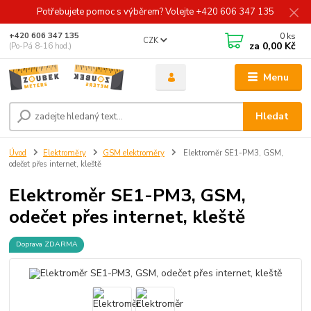
Potřebujete pomoc s výběrem? Volejte +420 606 347 135
0
ks
+420 606 347 135
CZK
za
0,00 Kč
(Po-Pá 8-16 hod.)
Menu
Hledat
Úvod
Elektroměry
GSM elektroměry
Elektroměr SE1-PM3, GSM,
odečet přes internet, kleště
Elektroměr SE1-PM3, GSM,
odečet přes internet, kleště
Doprava ZDARMA