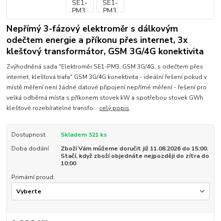
Nepřímý 3-fázový elektroměr s dálkovým
odečtem energie a příkonu přes internet, 3x
klešťový transformátor, GSM 3G/4G konektivita
Zvýhodněná sada "Elektroměr SE1-PM3, GSM 3G/4G, s odečtem přes
internet, klešťová trafa" GSM 3G/4G konektivita - ideální řešení pokud v
místě měření není žádné datové připojení nepřímé měření - řešení pro
velká odběrná místa s příkonem stovek kW a spotřebou stovek GWh
klešťové rozebíratelné transfo...
celý popis
Dostupnost
Skladem 321 ks
Doba dodání
Zboží Vám můžeme doručit již 11.08.2026 do 15:00.
Stačí, když zboží objednáte nejpozději do zítra do
10:00
Primární proud: