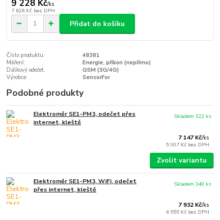
9 228 Kč
/
ks
7 626 Kč
bez DPH
Přidat do košíku
Číslo produktu:
48381
Měření:
Energie, příkon (nepřímo)
Dálkový odečet:
GSM (3G/4G)
Výrobce:
SensorFor
Podobné produkty
Elektroměr SE1-PM3, odečet přes
Skladem 322 ks
internet, kleště
7 147 Kč
/
ks
5 907 Kč
bez DPH
Zvolit variantu
Elektroměr SE1-PM3, WiFi, odečet
Skladem 340 ks
přes internet, kleště
7 932 Kč
/
ks
6 555 Kč
bez DPH