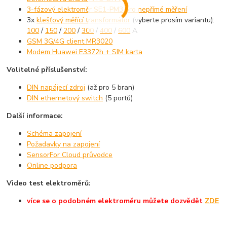
3-fázový elektroměr SE1-PM3 pro nepřímé měření
3x
klešťový měřící transformátor
(vyberte prosím variantu):
100
/
150
/
200
/
300
/
400
/
600
A
GSM 3G/4G client MR3020
Modem Huawei E3372h + SIM karta
Volitelné příslušenství:
DIN napájecí zdroj
(až pro 5 bran)
DIN ethernetový switch
(5 portů)
Další informace:
Schéma zapojení
Požadavky na zapojení
SensorFor Cloud průvodce
Online podpora
Video test elektroměrů:
více se o podobném elektroměru můžete dozvědět
ZDE