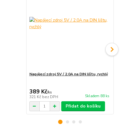
Napájecí zdroj 5V / 2.0A na DIN lištu, rychlý
Instalace e
rozvaděče
389 Kč
1 890 Kč
/
ks
Skladem 88 ks
321 Kč
bez DPH
1 562 Kč
bez
Přidat do košíku