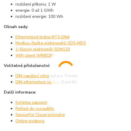
rozlišení příkonu: 1 W
energie: 0 až 1 GWh
rozlišení energie: 100 Wh
Obsah sady:
Ethernetová brána NT3-DN4
Modbus čtečka elektroměrů SD5-MD5
1-fázový elektroměr SDM120
WiFi client WR802N
Volitelné příslušenství:
DIN napájecí zdroj
(až pro 5 bran)
DIN ethernetový switch
(5 portů)
Další informace:
Schéma zapojení
Pohled do rozvaděče
SensorFor Cloud průvodce
Online podpora