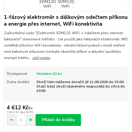
1-fázový elektroměr s dálkovým odečtem příkonu
a energie přes internet, WiFi konektivita
Zvýhodněná sada "Elektroměr SDM120, WiFi, s odečtem přes internet,
fakturační" stanovené měřidlo - lze použít jako fakturační elektroměr, MID
certifikát přiložen WiFi konektivita - ideální řešení pokud v místě měření
není kabelové připojení sledujte okamžitý příkon a aktuální spotřebu
energie kdeko...
celý popis
Dostupnost
Skladem 52 ks
Doba dodání
Zboží Vám můžeme doručit již 11.08.2026 do 15:00.
Stačí, když zboží objednáte nejpozději do zítra do
10:00
4 612 Kč
/
ks
3 812 Kč
bez DPH
Přidat do košíku