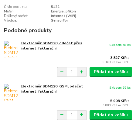
Číslo produktu:
5122
Měření:
Energie, příkon
Dálkový odečet:
Internet (WiFi)
Výrobce:
SensorFor
Podobné produkty
Elektroměr SDM120, odečet přes
Skladem 58 ks
internet, fakturační
3 827 Kč
/
ks
3 163 Kč
bez DPH
Přidat do košíku
Elektroměr SDM120, GSM, odečet
Skladem 55 ks
internet, fakturační
5 908 Kč
/
ks
4 883 Kč
bez DPH
Přidat do košíku