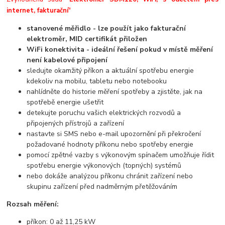
internet, fakturační
"
stanovené měřidlo - lze použít jako fakturační
elektroměr, MID certifikát přiložen
WiFi konektivita - ideální řešení pokud v místě měření
není kabelové připojení
sledujte okamžitý příkon a aktuální spotřebu energie
kdekoliv na mobilu, tabletu nebo notebooku
nahlídněte do historie měření spotřeby a zjistěte, jak na
spotřebě energie ušetřit
detekujte poruchu vašich elektrických rozvodů a
připojených přístrojů a zařízení
nastavte si SMS nebo e-mail upozornění při překročení
požadované hodnoty příkonu nebo spotřeby energie
pomocí zpětné vazby s výkonovým spínačem umožňuje řídit
spotřebu energie výkonových (topných) systémů
nebo dokáže analýzou příkonu chránit zařízení nebo
skupinu zařízení před nadměrným přetěžováním
Rozsah měření
:
příkon: 0 až 11,25 kW