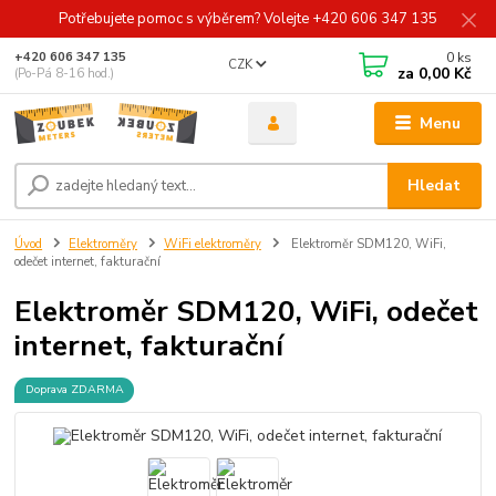
Potřebujete pomoc s výběrem? Volejte +420 606 347 135
0
ks
+420 606 347 135
CZK
za
0,00 Kč
(Po-Pá 8-16 hod.)
Menu
Hledat
Úvod
Elektroměry
WiFi elektroměry
Elektroměr SDM120, WiFi,
odečet internet, fakturační
Elektroměr SDM120, WiFi, odečet
internet, fakturační
Doprava ZDARMA