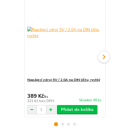
Napájecí zdroj 5V / 2.0A na DIN lištu, rychlý
Instalace e
rozvaděče
389 Kč
1 890 Kč
/
ks
Skladem 88 ks
321 Kč
bez DPH
1 562 Kč
bez
Přidat do košíku