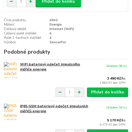
Přidat do košíku
Číslo produktu:
4942
Měření:
Energie
Dálkový odečet:
Internet (WiFi)
Celkový počet měřidel:
4
Počet 1-tarifních měřidel:
4
Výrobce:
SensorFor
Podobné produkty
WiFi bateriový odečet impulsního
Skladem 58 ks
měřiče energie
3 490 Kč
/
ks
2 884 Kč
bez DPH
Přidat do košíku
IP65 GSM bateriový odečet impulsních
Skladem 54 ks
měřičů energie
5 170 Kč
/
ks
4 273 Kč
bez DPH