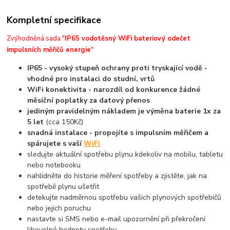
Kompletní specifikace
Zvýhodněná sada "
IP65 vodotěsný WiFi bateriový odečet
impulsních měřičů energie
"
IP65 - vysoký stupeň ochrany proti tryskající vodě -
vhodné pro instalaci do studní, vrtů
WiFi konektivita - narozdíl od konkurence žádné
měsíční poplatky za datový přenos
jediným pravidelným nákladem je výměna baterie 1x za
5 let
(cca 150Kč)
snadná instalace - propojíte s impulsním měřičem a
spárujete s vaší
WiFi
sledujte aktuální spotřebu plynu kdekoliv na mobilu, tabletu
nebo notebooku
nahlídněte do historie měření spotřeby a zjistěte, jak na
spotřebě plynu ušetřit
detekujte nadměrnou spotřebu vašich plynových spotřebičů
nebo jejich poruchu
nastavte si SMS nebo e-mail upozornění při překročení
libovolné hodnoty spotřeby