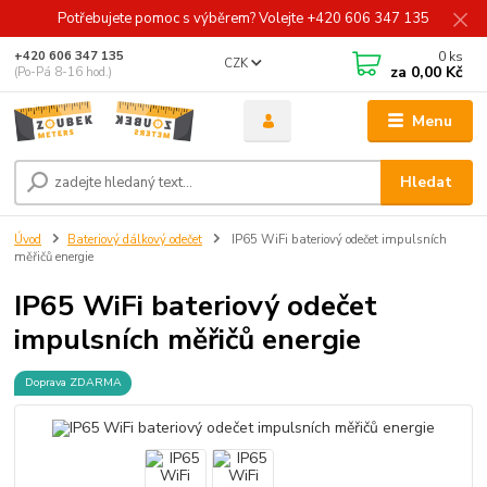
Potřebujete pomoc s výběrem? Volejte +420 606 347 135
0
ks
+420 606 347 135
CZK
za
0,00 Kč
(Po-Pá 8-16 hod.)
Menu
Hledat
Úvod
Bateriový dálkový odečet
IP65 WiFi bateriový odečet impulsních
měřičů energie
IP65 WiFi bateriový odečet
impulsních měřičů energie
Doprava ZDARMA