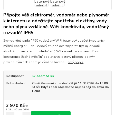
Připojte váš elektroměr, vodoměr nebo plynoměr
k internetu a odečítejte spotřebu elektřiny, vody
nebo plynu vzdáleně, WiFi konektivita, vodotěsný
rozvaděč IP65
Zvýhodněná sada "IP65 vodotěsný WiFi bateriový odečet impulsních
měřičů energie" IP65 - vysoký stupeň ochrany proti tryskající vodě -
vhodné pro instalaci do studní, vrtů WiFi konektivita - narozdíl od
konkurence žádné měsíční poplatky za datový přenos jediným
pravidelným nákladem je výměna baterie...
celý popis
Dostupnost
Skladem 51 ks
Doba dodání
Zboží Vám můžeme doručit již 11.08.2026 do 15:00.
Stačí, když zboží objednáte nejpozději do zítra do
10:00
3 970 Kč
/
ks
3 281 Kč
bez DPH