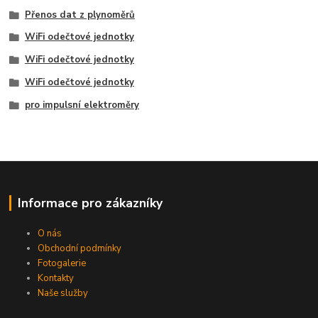
Přenos dat z plynoměrů
WiFi odečtové jednotky
WiFi odečtové jednotky
WiFi odečtové jednotky
pro impulsní elektroměry
Informace pro zákazníky
O nás
Obchodní podmínky
Fotogalerie
Kontakty
Naše služby