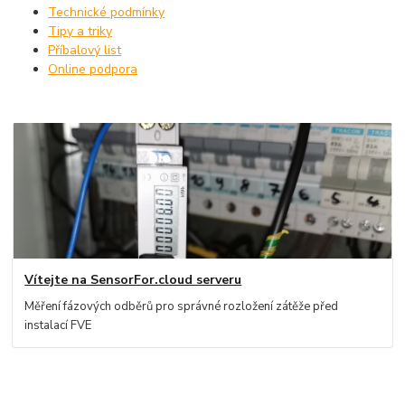
Technické podmínky
Tipy a triky
Příbalový list
Online podpora
Vítejte na SensorFor.cloud serveru
Měření fázových odběrů pro správné rozložení zátěže před
instalací FVE