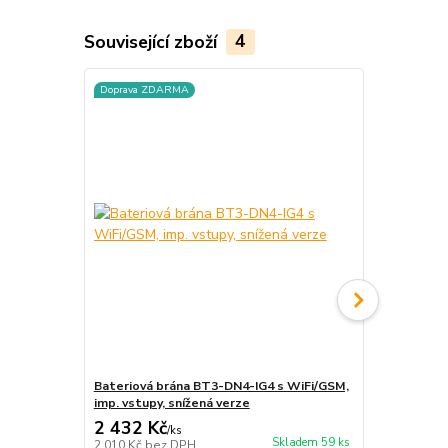
Související zboží
4
Doprava ZDARMA
Doprava ZD
Bateriová brána BT3-DN4-IG4 s WiFi/GSM,
WiFi sada p
imp. vstupy, snížená verze
mimo rozva
2 432 Kč
2 611 Kč
/
ks
Skladem 59 ks
2 010 Kč
bez DPH
2 158 Kč
bez