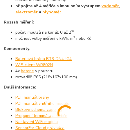
připojíte až 4 měřiče s impulsním výstupem
vodoměr
,
elektroměr
a
plynoměr
Rozsah měření:
32
počet impulsů na kanál: 0 až 2
3
možnost volby měření v kWh, m
nebo Kč
Komponenty:
Bateriová brána BT3-DN4-IG4
WiFi client WR802N
4x
baterie
v pouzdru
rozvaděč IP65 (218x167x100 mm)
Další informace:
PDF manuál brány
PDF manuál vnitřního modulu
Blokové schéma zapojení
Propojení terminálu a měřiče
Nastavení WiFi modulu
SensorFor Cloud průvodce