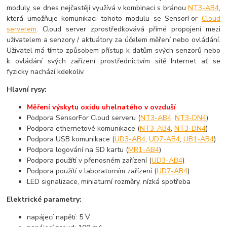
moduly, se dnes nejčastěji využívá v kombinaci s bránou
NT3-AB4
,
která umožňuje komunikaci tohoto modulu se SensorFor
Cloud
serverem
. Cloud server zprostředkovává přímé propojení mezi
uživatelem a senzory / aktuátory za účelem měření nebo ovládání.
Uživatel má tímto způsobem přístup k datům svých senzorů nebo
k ovládání svých zařízení prostřednictvím sítě Internet ať se
fyzicky nachází kdekoliv.
Hlavní rysy:
Měření výskytu oxidu uhelnatého v ovzduší
Podpora SensorFor Cloud serveru (
NT3-AB4
,
NT3-DN4
)
Podpora ethernetové komunikace (
NT3-AB4
,
NT3-DN4
)
Podpora USB komunikace (
UD3-AB4
,
UD7-AB4
,
UB1-AB4
)
Podpora logování na SD kartu (
MR1-AB4
)
Podpora použítí v přenosném zařízení (
UD3-AB4
)
Podpora použítí v laboratorním zařízení (
UD7-AB4
)
LED signalizace, miniaturní rozměry, nízká spotřeba
Elektrické parametry:
napájecí napětí: 5 V