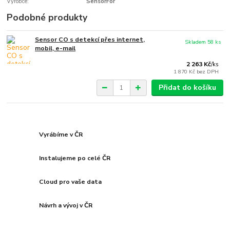
Výrobce:
SensorFor
Podobné produkty
Sensor CO s detekcí přes internet,
Skladem 58 ks
mobil, e-mail
2 263 Kč
/
ks
1 870 Kč
bez DPH
Přidat do košíku
Vyrábíme v ČR
Instalujeme po celé ČR
Cloud pro vaše data
Návrh a vývoj v ČR