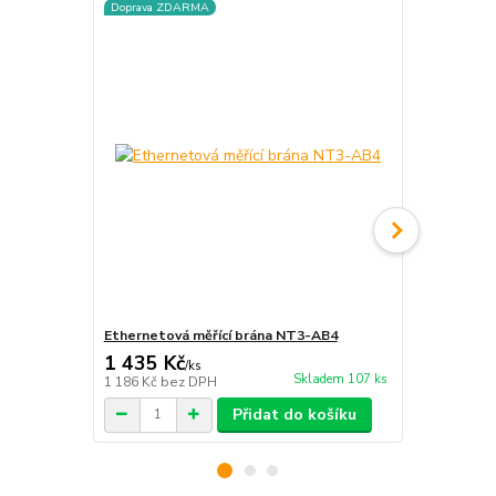
Doprava ZDARMA
Ethernetová měřící brána NT3-AB4
Senzor kou
1 435 Kč
678 Kč
/
ks
/
ks
Skladem 107 ks
1 186 Kč
bez DPH
560 Kč
bez 
Přidat do košíku