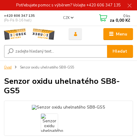
Potřebujete pomoc s výběrem? Volejte +420 606 347 135
0
ks
+420 606 347 135
CZK
za
0,00 Kč
(Po-Pá 8-16 hod.)
Menu
Hledat
Úvod
Senzor oxidu uhelnatého SB8-GS5
Senzor oxidu uhelnatého SB8-
GS5