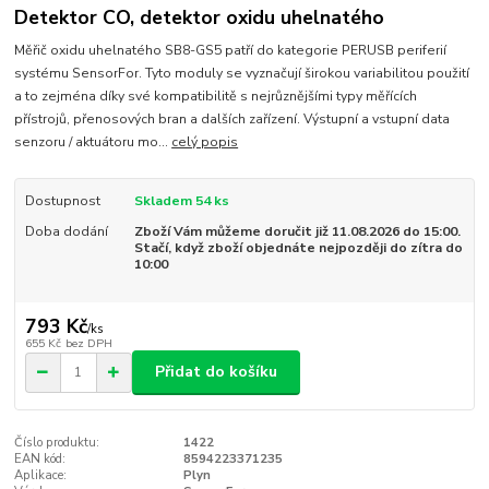
Detektor CO, detektor oxidu uhelnatého
Měřič oxidu uhelnatého SB8-GS5 patří do kategorie PERUSB periferií
systému SensorFor. Tyto moduly se vyznačují širokou variabilitou použití
a to zejména díky své kompatibilitě s nejrůznějšími typy měřících
přístrojů, přenosových bran a dalších zařízení. Výstupní a vstupní data
senzoru / aktuátoru mo...
celý popis
Dostupnost
Skladem 54 ks
Doba dodání
Zboží Vám můžeme doručit již 11.08.2026 do 15:00.
Stačí, když zboží objednáte nejpozději do zítra do
10:00
793 Kč
/
ks
655 Kč
bez DPH
Přidat do košíku
Číslo produktu:
1422
EAN kód:
8594223371235
Aplikace:
Plyn