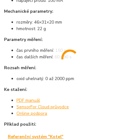
napájecí proud: 100 mA
Mechanické parametry:
rozměry: 46×31×20 mm
hmotnost: 22 g
Parametry měření:
čas prvního měření: 150 s
čas dalších měření: 60 / 90 s
Rozsah měření:
oxid uhelnatý: 0 až 2000 ppm
Ke stažení:
PDF manuál
SensorFor Cloud průvodce
Online podpora
Příklad použití:
Referenční systém "Kotel"