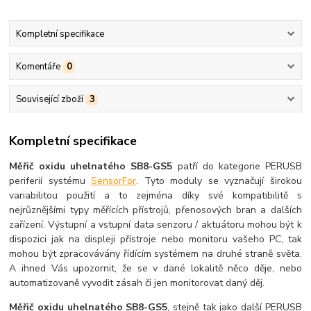
Kompletní specifikace
Komentáře
0
Související zboží
3
Kompletní specifikace
Měřič oxidu uhelnatého SB8-GS5
patří do kategorie PERUSB
periferií systému
SensorFor
. Tyto moduly se vyznačují širokou
variabilitou použití a to zejména díky své kompatibilitě s
nejrůznějšími typy měřících přístrojů, přenosových bran a dalších
zařízení. Výstupní a vstupní data senzoru / aktuátoru mohou být k
dispozici jak na displeji přístroje nebo monitoru vašeho PC, tak
mohou být zpracovávány řídícím systémem na druhé straně světa.
A ihned Vás upozornit, že se v dané lokalitě něco děje, nebo
automatizovaně vyvodit zásah či jen monitorovat daný děj.
Měřič oxidu uhelnatého SB8-GS5
, stejně tak jako další PERUSB