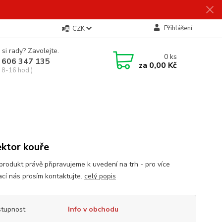
Přihlášení
CZK
 si rady? Zavolejte.
0
ks
 606 347 135
za
0,00 Kč
 8-16 hod.)
ktor kouře
produkt právě připravujeme k uvedení na trh - pro více
ací nás prosím kontaktujte.
celý popis
tupnost
Info v obchodu