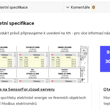
etní specifikace
Komentáře
0
tní specifikace
dukt právě připravujeme k uvedení na trh - pro více informací ná
e na SensorFor.cloud serveru
Ote
 spotřeby elektrické energie ve firemních objektech
Mon
 Modbus elektroměrů
tep