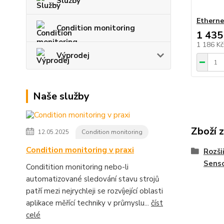
Služby
Etherne
Condition monitoring
1 435
1 186 K
Výprodej
Naše služby
Zboží 
12.05.2025
Condition monitoring
Condition monitoring v praxi
Rozši
Sens
Conditition monitoring nebo-li
automatizované sledování stavu strojů
patří mezi nejrychleji se rozvíjející oblasti
aplikace měřící techniky v průmyslu...
číst
celé