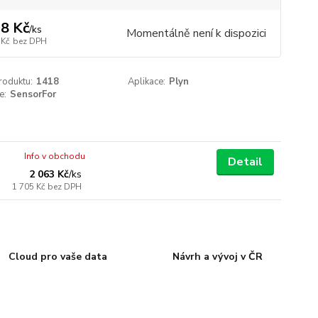
8 Kč
/
ks
Momentálně není k dispozici
 Kč
bez DPH
roduktu:
1418
Aplikace:
Plyn
e:
SensorFor
Info v obchodu
Detail
2 063 Kč
/
ks
1 705 Kč
bez DPH
Cloud pro vaše data
Návrh a vývoj v ČR