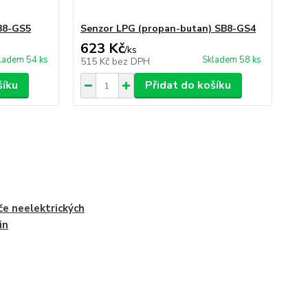
B8-GS5
Senzor LPG (propan-butan) SB8-GS4
623 Kč
/
ks
ladem 54 ks
Skladem 58 ks
515 Kč
bez DPH
šíku
Přidat do košíku
če neelektrických
in