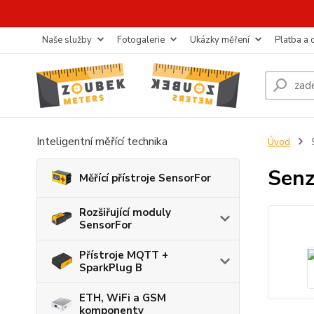
Naše služby
Fotogalerie
Ukázky měření
Platba a
Inteligentní měřící technika
Úvod
Senz
Měřící přístroje SensorFor
Rozšiřující moduly
SensorFor
Přístroje MQTT +
SparkPlug B
ETH, WiFi a GSM
komponenty