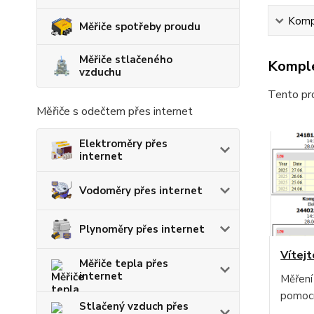
Kompl
Měřiče spotřeby proudu
Měřiče stlačeného
Komple
vzduchu
Tento pro
Měřiče s odečtem přes internet
Elektroměry přes
internet
Vodoměry přes internet
Plynoměry přes internet
Vítejt
Měřiče tepla přes
internet
Měření
pomocí
Stlačený vzduch přes