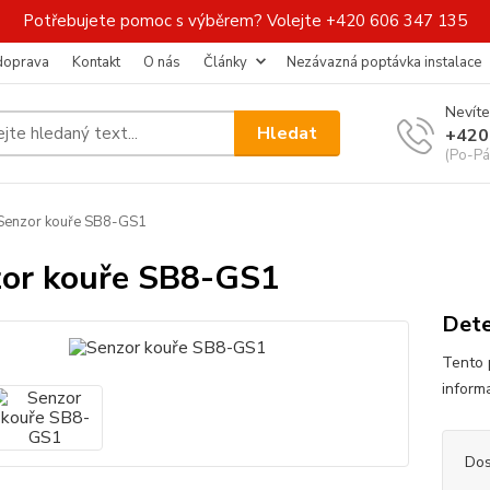
Potřebujete pomoc s výběrem? Volejte +420 606 347 135
 doprava
Kontakt
O nás
Články
Nezávazná poptávka instalace
Nevíte
Hledat
+420
(Po-Pá
Senzor kouře SB8-GS1
or kouře SB8-GS1
Dete
Tento 
inform
Dos