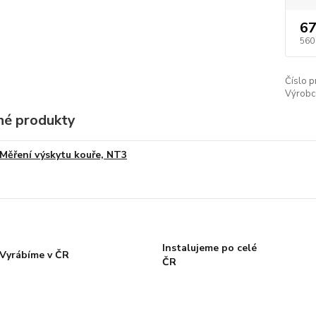
67
560
Číslo p
Výrobc
é produkty
Měření výskytu kouře, NT3
Instalujeme po celé
Vyrábíme v ČR
ČR