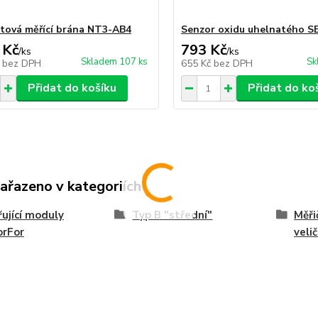
tová měřící brána NT3-AB4
Senzor oxidu uhelnatého S
 Kč
793 Kč
/
ks
/
ks
Skladem 107 ks
Sk
č
bez DPH
655 Kč
bez DPH
Přidat do košíku
Přidat do ko
zařazeno v kategoriích
řující moduly
Typ B "střední"
Měři
orFor
velič