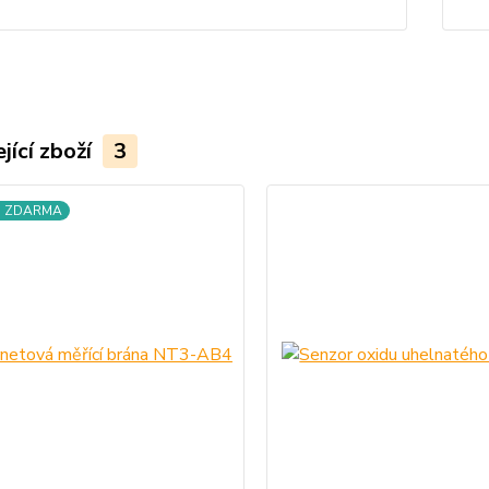
jící zboží
3
a ZDARMA