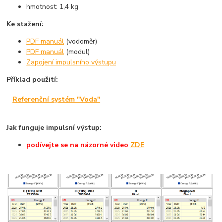
hmotnost: 1,4 kg
Ke stažení:
PDF manuál
(vodoměr)
PDF manuál
(modul)
Zapojení impulsního výstupu
Příklad použití:
Referenční systém "Voda"
Jak funguje impulsní výstup:
podívejte
se na názorné
video
ZDE