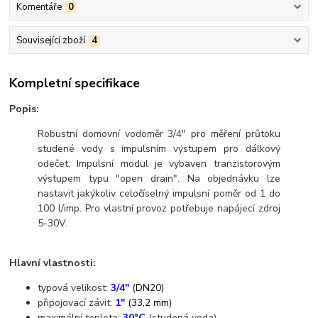
Komentáře
0
Související zboží
4
Kompletní specifikace
Popis:
Robustní domovní vodoměr 3/4" pro měření průtoku
studené vody s impulsním výstupem pro dálkový
odečet. Impulsní modul je vybaven tranzistorovým
výstupem typu "open drain". Na objednávku lze
nastavit jakýkoliv celočíselný impulsní poměr od 1 do
100 l/imp. Pro vlastní provoz potřebuje napájecí zdroj
5-30V.
Hlavní vlastnosti:
typová velikost:
3/4"
(DN20)
připojovací závit:
1"
(33,2 mm)
maximální teplota:
30°C
(studená voda)