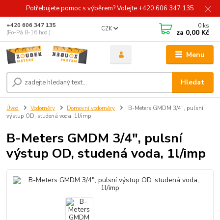
Potřebujete pomoc s výběrem? Volejte +420 606 347 135
0
ks
+420 606 347 135
CZK
za
0,00 Kč
(Po-Pá 8-16 hod.)
Menu
Hledat
Úvod
Vodoměry
Domovní vodoměry
B-Meters GMDM 3/4", pulsní
výstup OD, studená voda, 1l/imp
B-Meters GMDM 3/4", pulsní
výstup OD, studená voda, 1l/imp