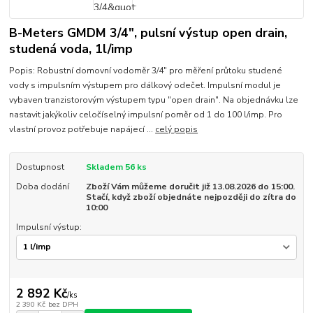
B-Meters GMDM 3/4", pulsní výstup open drain,
studená voda, 1l/imp
Popis: Robustní domovní vodoměr 3/4" pro měření průtoku studené
vody s impulsním výstupem pro dálkový odečet. Impulsní modul je
vybaven tranzistorovým výstupem typu "open drain". Na objednávku lze
nastavit jakýkoliv celočíselný impulsní poměr od 1 do 100 l/imp. Pro
vlastní provoz potřebuje napájecí ...
celý popis
Dostupnost
Skladem 56 ks
Doba dodání
Zboží Vám můžeme doručit již 13.08.2026 do 15:00.
Stačí, když zboží objednáte nejpozději do zítra do
10:00
Impulsní výstup:
2 892 Kč
/
ks
2 390 Kč
bez DPH