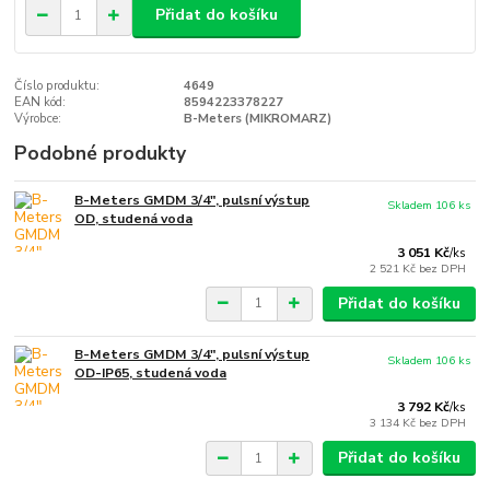
Přidat do košíku
Číslo produktu:
4649
EAN kód:
8594223378227
Výrobce:
B-Meters (MIKROMARZ)
Podobné produkty
B-Meters GMDM 3/4", pulsní výstup
Skladem 106 ks
OD, studená voda
3 051 Kč
/
ks
2 521 Kč
bez DPH
Přidat do košíku
B-Meters GMDM 3/4", pulsní výstup
Skladem 106 ks
OD-IP65, studená voda
3 792 Kč
/
ks
3 134 Kč
bez DPH
Přidat do košíku