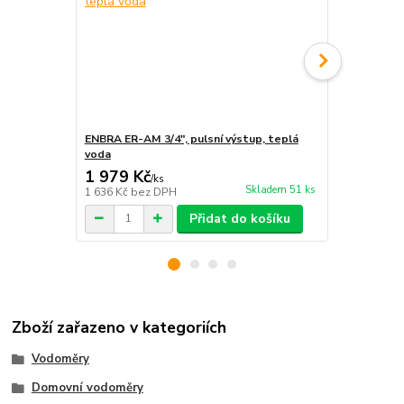
ENBRA ER-AM 3/4", pulsní výstup, teplá
B-Meters GM
voda
teplá voda
1 979 Kč
3 123 Kč
/
ks
Skladem 51 ks
1 636 Kč
bez DPH
2 581 Kč
bez
Přidat do košíku
Zboží zařazeno v kategoriích
Vodoměry
Domovní vodoměry