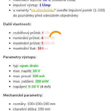
impulsní výstup:
1 l/imp
u varianty "
na objednávku
" uveďte impulsní poměr (1-100)
do poznámky před odesláním objednávky
Další vlastnosti:
rozběhový průtok:
6 l/h
nominální průtok:
4000 l/h
maximální průtok:
5000 l/h
maximální tlak:
16 bar
Parametry výstupu:
typ:
open drain
max. napětí:
30 V
max. proud:
100 mA
max. zatížení:
200 mW
napájení:
5-30 V
(4 mA)
Mechanické parametry:
rozměry: 100×100×190 mm
stavební délka: 190 mm