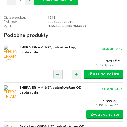
Číslo produktu:
4648
EAN kód:
8594223378210
Výrobce:
B-Meters (MIKROMARZ)
Podobné produkty
ENBRA ER-AM 1/2", pulsní výstup,
Skladem 49 ks
teplá voda
1 929 Kč
/
ks
1 594 Kč
bez DPH
Přidat do košíku
ENBRA ER-AM 1/2", pulsní výstup OD,
Skladem 94 ks
teplá voda
1 399 Kč
/
ks
1 156 Kč
bez DPH
Zvolit variantu
B-Meters GSD8 1/2", pulsní výstup OD,