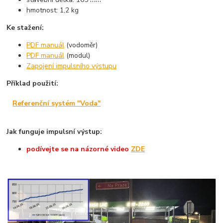
hmotnost: 1,2 kg
Ke stažení:
PDF manuál
(vodoměr)
PDF manuál
(modul)
Zapojení impulsního výstupu
Příklad použití:
Referenční systém "Voda"
Jak funguje impulsní výstup:
podívejte
se na názorné
video
ZDE