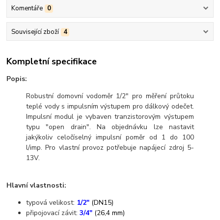
Komentáře
0
Související zboží
4
Kompletní specifikace
Popis:
Robustní domovní vodoměr 1/2" pro měření průtoku
teplé vody s impulsním výstupem pro dálkový odečet.
Impulsní modul je vybaven tranzistorovým výstupem
typu "open drain". Na objednávku lze nastavit
jakýkoliv celočíselný impulsní poměr od 1 do 100
l/imp. Pro vlastní provoz potřebuje napájecí zdroj 5-
13V.
Hlavní vlastnosti:
typová velikost:
1/2"
(DN15)
připojovací závit:
3/4"
(26,4 mm)