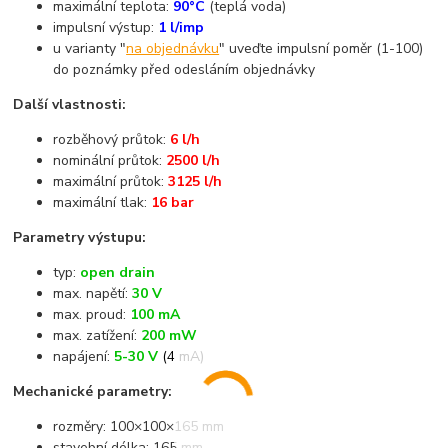
maximální teplota:
90°C
(teplá voda)
impulsní výstup:
1 l/imp
u varianty "
na objednávku
" uveďte impulsní poměr (1-100)
do poznámky před odesláním objednávky
Další vlastnosti:
rozběhový průtok:
6 l/h
nominální průtok:
2500 l/h
maximální průtok:
3125 l/h
maximální tlak:
16 bar
Parametry výstupu:
typ:
open drain
max. napětí:
30 V
max. proud:
100 mA
max. zatížení:
200 mW
napájení:
5-30 V
(4 mA)
Mechanické parametry:
rozměry: 100×100×165 mm
stavební délka: 165 mm