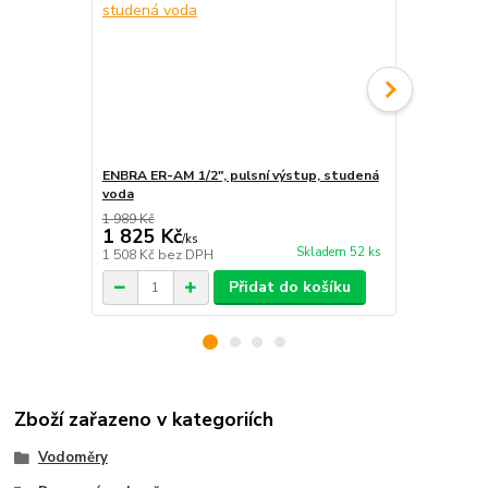
ENBRA ER-AM 1/2", pulsní výstup, studená
B-Meters GM
voda
studená vo
1 989 Kč
1 825 Kč
2 837 Kč
/
ks
Skladem 52 ks
1 508 Kč
bez DPH
2 345 Kč
bez
Přidat do košíku
Zboží zařazeno v kategoriích
Vodoměry