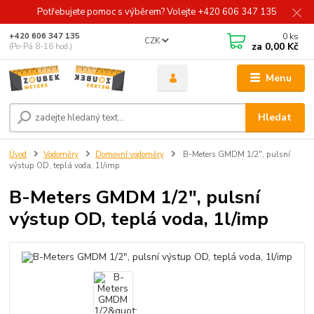
Potřebujete pomoc s výběrem? Volejte +420 606 347 135
0
ks
+420 606 347 135
CZK
za
0,00 Kč
(Po-Pá 8-16 hod.)
Menu
Hledat
Úvod
Vodoměry
Domovní vodoměry
B-Meters GMDM 1/2", pulsní
výstup OD, teplá voda, 1l/imp
B-Meters GMDM 1/2", pulsní
výstup OD, teplá voda, 1l/imp