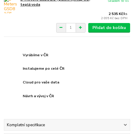
Skladem 59 ks
teplá voda
2 535 Kč
/
ks
2 095 Kč
bez DPH
Přidat do košíku
Vyrábíme v ČR
Instalujeme po celé ČR
Cloud pro vaše data
Návrh a vývoj v ČR
Kompletní specifikace