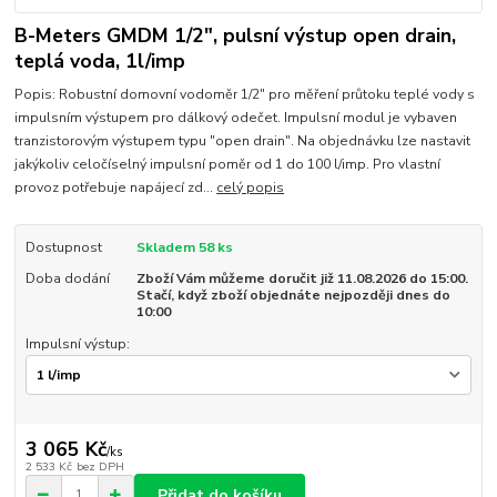
B-Meters GMDM 1/2", pulsní výstup open drain,
teplá voda, 1l/imp
Popis: Robustní domovní vodoměr 1/2" pro měření průtoku teplé vody s
impulsním výstupem pro dálkový odečet. Impulsní modul je vybaven
tranzistorovým výstupem typu "open drain". Na objednávku lze nastavit
jakýkoliv celočíselný impulsní poměr od 1 do 100 l/imp. Pro vlastní
provoz potřebuje napájecí zd...
celý popis
Dostupnost
Skladem 58 ks
Doba dodání
Zboží Vám můžeme doručit již 11.08.2026 do 15:00.
Stačí, když zboží objednáte nejpozději dnes do
10:00
Impulsní výstup:
3 065 Kč
/
ks
2 533 Kč
bez DPH
Přidat do košíku