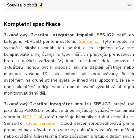
Související zboží
4
Kompletní specifikace
3-kanálový 2-tarifní integrátor impulsů SB5-IG2
patří do
kategorie PERUSB periferií systému
SensorFor
. Tyto moduly se
vyznačují širokou variabilitou použití a to zejména díky své
kompatibilitě s nejrůznějšími typy měřících přístrojů, přenosových
bran a dalších zařízení. Výstupní a vstupní data senzoru /
aktuátoru mohou být k dispozici jak na displeji přístroje nebo
monitoru vašeho PC, tak mohou být zpracovávány řídícím
systémem na druhé straně světa. A ihned Vás upozornit, že se v
dané lokalitě něco děje, nebo automatizovaně vyvodit zásah či jen
monitorovat daný děj.
3-kanálový 2-tarifní integrátor impulsů SB5-IG2
, stejně tak
jako další PERUSB moduly, se dnes nejčastěji využívá v kombinaci
s bránou
NT3-DN4
, která umožňuje komunikaci tohoto modulu se
SensorFor
Cloud serverem
. Cloud server zprostředkovává přímé
propojení mezi uživatelem a senzory / aktuátory za účelem měření
nebo ovládání. Uživatel má tímto způsobem přístup k datům svých