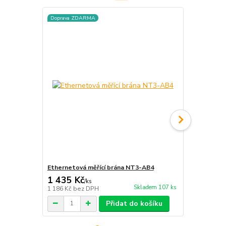
Doprava ZDARMA
Ethernetová měřící brána NT3-AB4
Terminál mě
1 435 Kč
348 Kč
/
ks
/
ks
Skladem 107 ks
1 186 Kč
bez DPH
288 Kč
bez 
Přidat do košíku