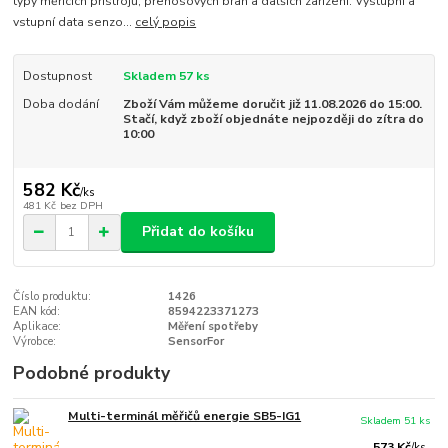
typy měřících přístrojů, přenosových bran a dalších zařízení. Výstupní a
vstupní data senzo...
celý popis
Dostupnost
Skladem 57 ks
Doba dodání
Zboží Vám můžeme doručit již 11.08.2026 do 15:00.
Stačí, když zboží objednáte nejpozději do zítra do
10:00
582 Kč
/
ks
481 Kč
bez DPH
Přidat do košíku
Číslo produktu:
1426
EAN kód:
8594223371273
Aplikace:
Měření spotřeby
Výrobce:
SensorFor
Podobné produkty
Multi-terminál měřičů energie SB5-IG1
Skladem 51 ks
573 Kč
/
ks