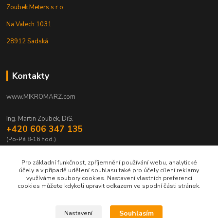
Zoubek Meters s.r.o.
Na Valech 1031
28912 Sadská
Kontakty
www.MIKROMARZ.com
Ing. Martin Zoubek, DiS.
+420 606 347 135
(Po-Pá 8-16 hod.)
zoubek@mikromarz.cz
Pro základní funkčnost, zpříjemnění používání webu, analytické
účely a v případě udělení souhlasu také pro účely cílení reklamy
využíváme soubory cookies. Nastavení vlastních preferencí
cookies můžete kdykoli upravit odkazem ve spodní části stránek.
Upravit sběr cookies.
Souhlasím
Nastavení