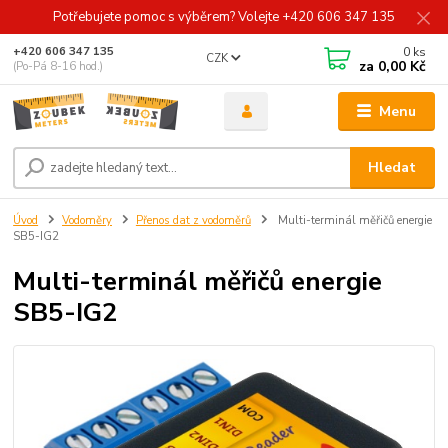
Potřebujete pomoc s výběrem? Volejte +420 606 347 135
0
ks
+420 606 347 135
CZK
za
0,00 Kč
(Po-Pá 8-16 hod.)
Menu
Hledat
Úvod
Vodoměry
Přenos dat z vodoměrů
Multi-terminál měřičů energie
SB5-IG2
Multi-terminál měřičů energie
SB5-IG2