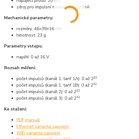
napájecí proud: 20 mA
zdroj pro impulsní moduly: 5V / 30mA
Mechanické parametry:
rozměry: 46×39×16 mm
hmotnost: 23 g
Parametry vstupu:
napětí: 0 až 16 V
Rozsah měření:
32
počet impulsů (kanál 1, tarif 1A): 0 až 2
32
počet impulsů (kanál 1, tarif 1B): 0 až 2
32
počet impulsů (kanál 2): 0 až 2
32
počet impulsů (kanál 3): 0 až 2
Ke stažení:
PDF manuál
Ethernet varianta zapojení
WiFi varianta zapojení