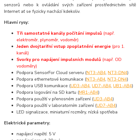
senzorů nebo k ovládání svých zařízení prostřednictvím sítě
Internet ať se fyzicky nachází kdekoliv.
Hlavní rysy:
Tři samostatné kanály počítání impulsů
(např.
elektroměr, plynoměr, vodoměr)
Jeden dvojtarifní vstup zpoplatnění energie
(pro 1.
kanál)
Svorky pro napájení impulsních modulů
(např. OD
vodoměry)
Podpora SensorFor Cloud serveru (
NT3-AB4
,
NT3-DN4
)
Podpora ethernetové komunikace (
NT3-AB4
,
NT3-DN4
)
Podpora USB komunikace (
UD3-AB4
,
UD7-AB4
,
UB1-AB4
)
Podpora logování na SD kartu (
MR1-AB4
)
Podpora použítí v přenosném zařízení (
UD3-AB4
)
Podpora použítí v laboratorním zařízení (
UD7-AB4
)
LED signalizace, miniaturní rozměry, nízká spotřeba
Elektrické parametry:
napájecí napětí: 5 V