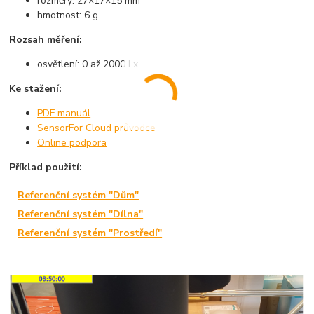
rozměry: 27×17×15 mm
hmotnost: 6 g
Rozsah měření:
osvětlení: 0 až 2000 Lx
Ke stažení:
PDF manuál
SensorFor Cloud průvodce
Online podpora
Příklad použití:
Referenční systém "Dům"
Referenční systém "Dílna"
Referenční systém "Prostředí"