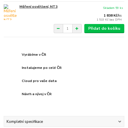
Měření osvětlení, NT3
Skladem 59 ks
1 838 Kč
/
ks
1 519 Kč
bez DPH
Přidat do košíku
Vyrábíme v ČR
Instalujeme po celé ČR
Cloud pro vaše data
Návrh a vývoj v ČR
Kompletní specifikace