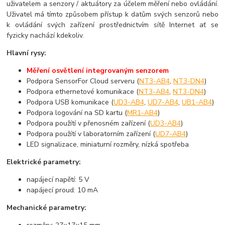
uživatelem a senzory / aktuátory za účelem měření nebo ovládání.
Uživatel má tímto způsobem přístup k datům svých senzorů nebo
k ovládání svých zařízení prostřednictvím sítě Internet ať se
fyzicky nachází kdekoliv.
Hlavní rysy:
Měření osvětlení integrovaným senzorem
Podpora SensorFor Cloud serveru (
NT3-AB4
,
NT3-DN4
)
Podpora ethernetové komunikace (
NT3-AB4
,
NT3-DN4
)
Podpora USB komunikace (
UD3-AB4
,
UD7-AB4
,
UB1-AB4
)
Podpora logování na SD kartu (
MR1-AB4
)
Podpora použítí v přenosném zařízení (
UD3-AB4
)
Podpora použítí v laboratorním zařízení (
UD7-AB4
)
LED signalizace, miniaturní rozměry, nízká spotřeba
Elektrické parametry:
napájecí napětí: 5 V
napájecí proud: 10 mA
Mechanické parametry: