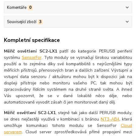
Komentáře
0
Související zboží
3
Kompletní specifikace
Měřič osvětlení SC2-LX1
patří do kategorie PERUSB periferií
systému
SensorFor
. Tyto moduly se vyznačují širokou variabilitou
použití a to zejména díky své kompatibilitě s nejrůznějšími typy
měřících přístrojů, přenosových bran a dalších zařízení. Výstupní a
vstupní data senzoru / aktuátoru mohou být k dispozici jak na
displeji přístroje nebo monitoru vašeho PC, tak mohou být
zpracovávány řídícím systémem na druhé straně světa. A ihned
Vás upozornit, že se v dané lokalitě něco děje, nebo
automatizovaně vyvodit zásah či jen monitorovat daný děj.
Měřič osvětlení SC2-LX1
, stejně tak jako další PERUSB moduly,
se dnes nejčastěji využívá v kombinaci s bránou
NT3-AB4
, která
umožňuje komunikaci tohoto modulu se SensorFor
Cloud
serverem
. Cloud server zprostředkovává přímé propojení mezi