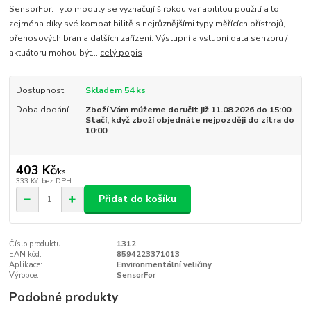
SensorFor. Tyto moduly se vyznačují širokou variabilitou použití a to
zejména díky své kompatibilitě s nejrůznějšími typy měřících přístrojů,
přenosových bran a dalších zařízení. Výstupní a vstupní data senzoru /
aktuátoru mohou být...
celý popis
Dostupnost
Skladem 54 ks
Doba dodání
Zboží Vám můžeme doručit již 11.08.2026 do 15:00.
Stačí, když zboží objednáte nejpozději do zítra do
10:00
403 Kč
/
ks
333 Kč
bez DPH
Přidat do košíku
Číslo produktu:
1312
EAN kód:
8594223371013
Aplikace:
Environmentální veličiny
Výrobce:
SensorFor
Podobné produkty