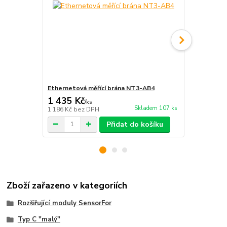
Ethernetová měřící brána NT3-AB4
Tlakoměr S
1 435 Kč
513 Kč
/
ks
/
ks
Skladem 107 ks
1 186 Kč
bez DPH
424 Kč
bez 
Přidat do košíku
Zboží zařazeno v kategoriích
Rozšiřující moduly SensorFor
Typ C "malý"