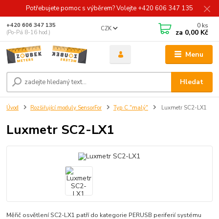
Potřebujete pomoc s výběrem? Volejte +420 606 347 135
0
ks
+420 606 347 135
CZK
za
0,00 Kč
(Po-Pá 8-16 hod.)
Menu
Hledat
Úvod
Rozšiřující moduly SensorFor
Typ C "malý"
Luxmetr SC2-LX1
Luxmetr SC2-LX1
Měřič osvětlení SC2-LX1 patří do kategorie PERUSB periferií systému