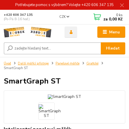
Potřebujete pomoc s výběrem? Volejte +420 606 347 135
0
ks
+420 606 347 135
CZK
za
0,00 Kč
(Po-Pá 8-16 hod.)
Menu
Hledat
Úvod
Další měřící přístroje
Panelové měřiče
Grafické
SmartGraph ST
SmartGraph ST