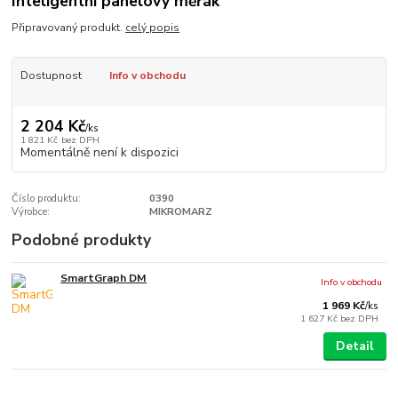
Inteligentní panelový měřák
Připravovaný produkt.
celý popis
Dostupnost
Info v obchodu
2 204 Kč
/
ks
1 821 Kč
bez DPH
Momentálně není k dispozici
Číslo produktu:
0390
Výrobce:
MIKROMARZ
Podobné produkty
SmartGraph DM
Info v obchodu
1 969 Kč
/
ks
1 627 Kč
bez DPH
Detail