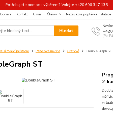
Potřebujete pomoc s výběrem? Volejte +420 606 347 135
 doprava
Kontakt
O nás
Články
Nezávazná poptávka instalace
Nevíte
Hledat
+420
(Po-Pá
alší měřící přístroje
Panelové měřiče
Grafické
DoubleGraph ST
bleGraph ST
Prog
2-ka
Double
měřící
virtuál
dovolu