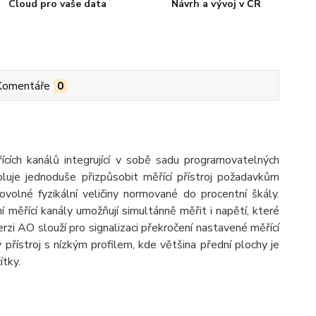
Cloud pro vaše data
Návrh a vývoj v ČR
Komentáře
0
cích kanálů integrující v sobě sadu programovatelných
voluje jednoduše přizpůsobit měřící přístroj požadavkům
volné fyzikální veličiny normované do procentní škály.
ní měřící kanály umožňují simultánně měřit i napětí, které
zi AO slouží pro signalizaci překročení nastavené měřící
přístroj s nízkým profilem, kde většina přední plochy je
ítky.