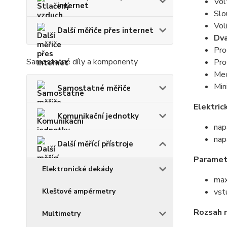
Vol
internet
Slo
Vol
Další měřiče přes internet
Dv
Pro
Samostatné díly a komponenty
Pro
Mec
Min
Samostatné měřiče
Elektric
Komunikační jednotky
nap
nap
Další měřící přístroje
Paramet
Elektronické dekády
max
Klešťové ampérmetry
vst
Rozsah 
Multimetry