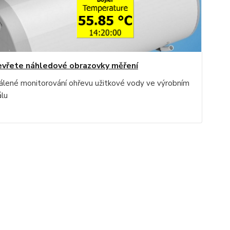
vřete náhledové obrazovky měření
álené monitorování ohřevu užitkové vody ve výrobním
álu