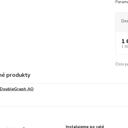
Parame
Dos
1 
1 3
Číslo p
é produkty
DoubleGraph AO
Instalujeme po celé