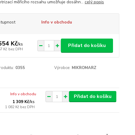
trizací měřícího rozsahu umožňuje dosáhn...
celý popis
tupnost
Info v obchodu
654 Kč
/
ks
Přidat do košíku
67 Kč
bez DPH
roduktu:
0355
Výrobce:
MIKROMARZ
Info v obchodu
Přidat do košíku
1 309 Kč
/
ks
1 082 Kč
bez DPH