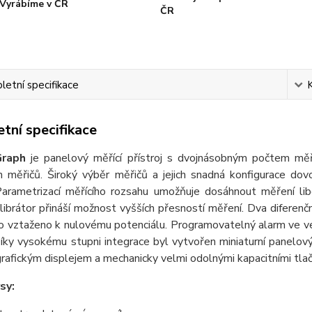
Vyrábíme v ČR
ČR
etní specifikace
tní specifikace
raph
je panelový měřící přístroj s dvojnásobným počtem měří
ch měřičů. Široký výběr měřičů a jejich snadná konfigurace do
Parametrizací měřícího rozsahu umožňuje dosáhnout měření libo
alibrátor přináší možnost vyšších přesností měření. Dva diferenč
o vztaženo k nulovému potenciálu. Programovatelný alarm ve ver
íky vysokému stupni integrace byl vytvořen miniaturní panelový 
rafickým displejem a mechanicky velmi odolnými kapacitními tlač
sy: