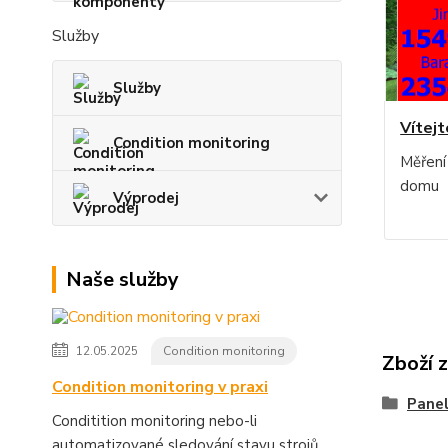
Služby
Služby
Vítejt
Condition monitoring
Měření
domu
Výprodej
Naše služby
12.05.2025
Condition monitoring
Zboží 
Condition monitoring v praxi
Panel
Conditition monitoring nebo-li
automatizované sledování stavu strojů