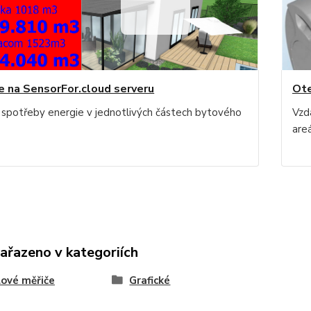
e na SensorFor.cloud serveru
Ote
 spotřeby energie v jednotlivých částech bytového
Vzd
are
zařazeno v kategoriích
ové měřiče
Grafické