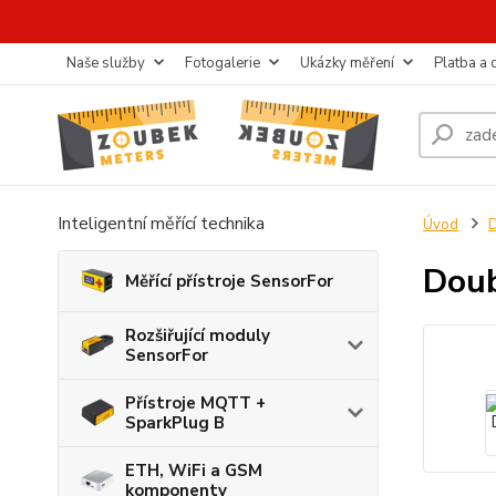
Naše služby
Fotogalerie
Ukázky měření
Platba a
Inteligentní měřící technika
Úvod
D
Dou
Měřící přístroje SensorFor
Rozšiřující moduly
SensorFor
Přístroje MQTT +
SparkPlug B
ETH, WiFi a GSM
komponenty