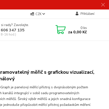
Přihlášení
CZK
 si rady? Zavolejte.
0
ks
 606 347 135
za
0,00 Kč
 8-16 hod.)
ramovatelný měřič s grafickou vizualizací,
nálový
Graph je panelový měřící přístroj s dvojnásobným počtem
ch kanálů integrující v sobě sadu programovatelných
ních měřičů. Široký výběr měřičů a jejich snadná konfigurace
je jednoduše přizpůsobit měřící přístroj požadavkům měření.