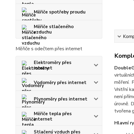
Měřiče spotřeby proudu
Měřiče stlačeného
vzduchu
Kompl
Měřiče s odečtem přes internet
Komple
Elektroměry přes
DoubleG
internet
virtuální
měření. 
Vodoměry přes internet
Vnitřní k
není přím
Plynoměry přes internet
úrovně. D
tvořena g
Měřiče tepla přes
internet
Hlavní ry
Stlačený vzduch přes