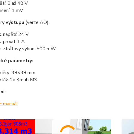
ětí: 0 až 48 V
lišení: 1 mV
ry výstupu
(verze AO)
:
. napětí: 24 V
. proud: 1 A
. ztrátový výkon: 500 mW
cké parametry:
měry: 39×39 mm
táž: 2× šroub M3
ní:
 manuál