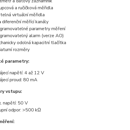
tmetr a datový záznamník
upcová a ručičková měřidla
itelná virtuální měřidla
a
diferenční měřící kanály
gramovatelné parametry měření
gramovatelný alarm (verze AO)
hanicky odolná kapacitní tlačítka
iaturní rozměry
ké parametry:
ájecí napětí: 4 až 12 V
ájecí proud: 80 mA
ry vstupu:
. napětí: 50 V
upní odpor: >500 kΩ
měření: