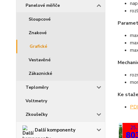
nap
Panelové měřiče
roz
Sloupcové
Paramet
Znakové
max
max
Grafické
max
Vestavěné
Mechani
Zákaznické
roz
mon
Teploměry
Ke staže
Voltmetry
PDF
Zkoušečky
Další komponenty