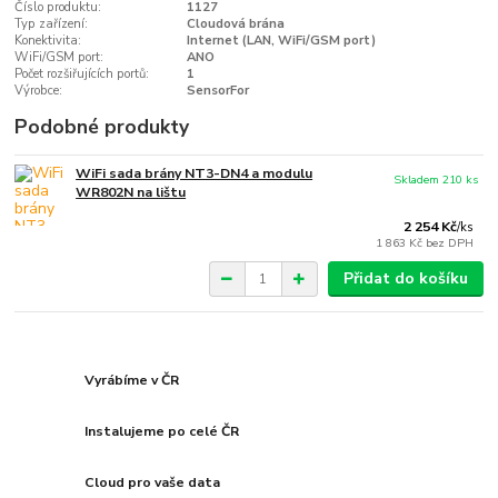
Číslo produktu:
1127
Typ zařízení:
Cloudová brána
Konektivita:
Internet (LAN, WiFi/GSM port)
WiFi/GSM port:
ANO
Počet rozšiřujících portů:
1
Výrobce:
SensorFor
Podobné produkty
WiFi sada brány NT3-DN4 a modulu
Skladem 210 ks
WR802N na lištu
2 254 Kč
/
ks
1 863 Kč
bez DPH
Přidat do košíku
Vyrábíme v ČR
Instalujeme po celé ČR
Cloud pro vaše data