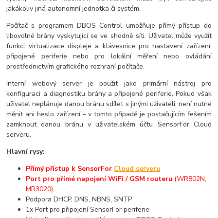
jakákoliv jiná autonomní jednotka či systém.
Počítač s programem DBOS Control umožňuje přímý přístup do
libovolné brány vyskytující se ve shodné síti. Uživatel může využít
funkci virtualizace displeje a klávesnice pro nastavení zařízení,
připojené periferie nebo pro lokální měření nebo ovládání
prostřednictvím grafického rozhraní počítače.
Interní webový server je použit jako primární nástroj pro
konfiguraci a diagnostiku brány a připojené periferie. Pokud však
uživatel neplánuje danou bránu sdílet s jinými uživateli, není nutné
měnit ani heslo zařízení – v tomto případě je postačujícím řešením
zamknout danou bránu v uživatelském účtu SensorFor Cloud
serveru.
Hlavní rysy:
Přímý přístup k SensorFor
Cloud serveru
Port pro přímé napojení WiFi / GSM routeru
(WR802N,
MR3020)
Podpora DHCP, DNS, NBNS, SNTP
1x Port pro připojení SensorFor periferie