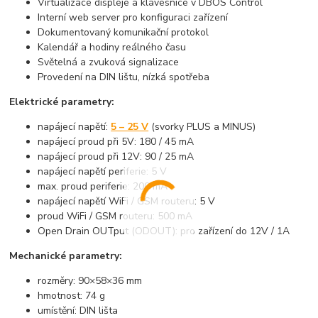
Virtualizace displeje a klávesnice v DBOS Control
Interní web server pro konfiguraci zařízení
Dokumentovaný komunikační protokol
Kalendář a hodiny reálného času
Světelná a zvuková signalizace
Provedení na DIN lištu, nízká spotřeba
Elektrické parametry:
napájecí napětí:
5 – 25 V
(svorky PLUS a MINUS)
napájecí proud při 5V: 180 / 45 mA
napájecí proud při 12V: 90 / 25 mA
napájecí napětí periferie: 5 V
max. proud periferie: 200 mA
napájecí napětí WiFi / GSM routeru: 5 V
proud WiFi / GSM routeru: 500 mA
Open Drain OUTput (ODOUT): pro zařízení do 12V / 1A
Mechanické parametry:
rozměry: 90×58×36 mm
hmotnost: 74 g
umístění: DIN lišta