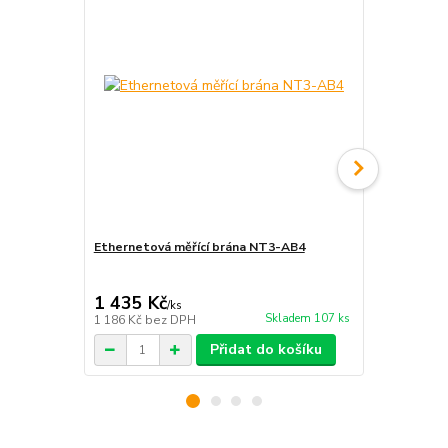
Ethernetová měřící brána NT3-AB4
Brána NT3-D
imp. vstupy
2 059 Kč
1 435 Kč
2 038 Kč
/
ks
Skladem 107 ks
1 186 Kč
bez DPH
1 684 Kč
bez
Přidat do košíku