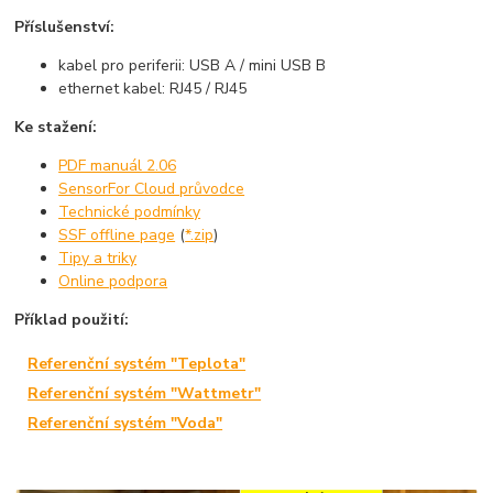
Příslušenství:
kabel pro periferii: USB A / mini USB B
ethernet kabel: RJ45 / RJ45
Ke stažení:
PDF manuál 2.06
SensorFor Cloud průvodce
Technické podmínky
SSF offline page
(
*.zip
)
Tipy a triky
Online podpora
Příklad použití:
Referenční systém "Teplota"
Referenční systém "Wattmetr"
Referenční systém "Voda"