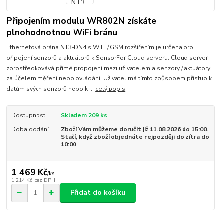
Připojením modulu WR802N získáte
plnohodnotnou WiFi bránu
Ethernetová brána NT3-DN4 s WiFi / GSM rozšířením je určena pro
připojení senzorů a aktuátorů k SensorFor Cloud serveru. Cloud server
zprostředkovává přímé propojení mezi uživatelem a senzory / aktuátory
za účelem měření nebo ovládání. Uživatel má tímto způsobem přístup k
datům svých senzorů nebo k ...
celý popis
Dostupnost
Skladem 209 ks
Doba dodání
Zboží Vám můžeme doručit již 11.08.2026 do 15:00.
Stačí, když zboží objednáte nejpozději do zítra do
10:00
1 469 Kč
/
ks
1 214 Kč
bez DPH
Přidat do košíku