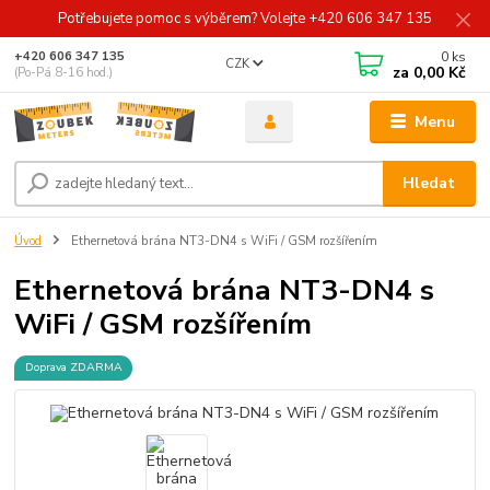
Potřebujete pomoc s výběrem? Volejte +420 606 347 135
0
ks
+420 606 347 135
CZK
za
0,00 Kč
(Po-Pá 8-16 hod.)
Menu
Hledat
Úvod
Ethernetová brána NT3-DN4 s WiFi / GSM rozšířením
Ethernetová brána NT3-DN4 s
WiFi / GSM rozšířením
Doprava ZDARMA