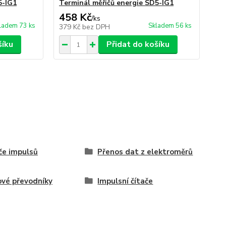
5-IG1
Terminál měřičů energie SD5-IG1
Mu
458 Kč
6
/
ks
ladem 73 ks
Skladem 56 ks
379 Kč
bez DPH
56
šíku
Přidat do košíku
če impulsů
Přenos dat z elektroměrů
vé převodníky
Impulsní čítače