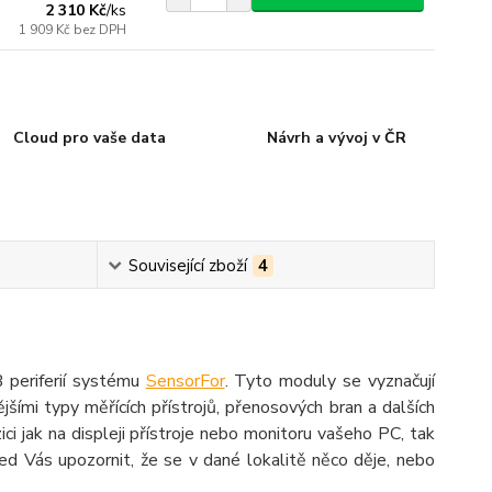
2 310 Kč
/
ks
1 909 Kč
bez DPH
Cloud pro vaše data
Návrh a vývoj v ČR
Související zboží
4
periferií systému
SensorFor
. Tyto moduly se vyznačují
ějšími typy měřících přístrojů, přenosových bran a dalších
ci jak na displeji přístroje nebo monitoru vašeho PC, tak
d Vás upozornit, že se v dané lokalitě něco děje, nebo