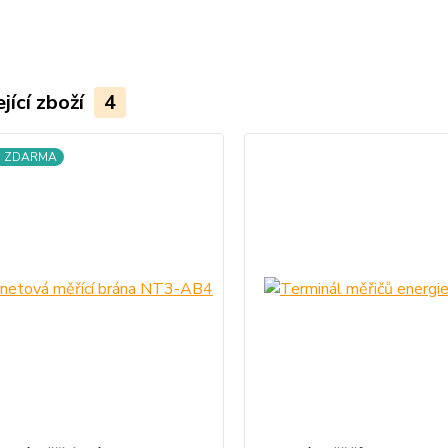
jící zboží
4
a ZDARMA