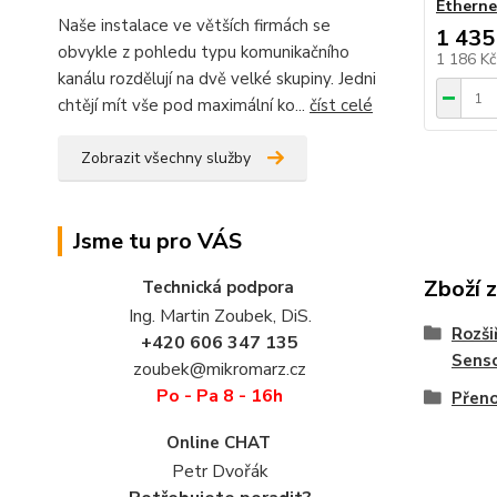
Etherne
Naše instalace ve větších firmách se
1 435
obvykle z pohledu typu komunikačního
1 186 K
kanálu rozdělují na dvě velké skupiny. Jedni
chtějí mít vše pod maximální ko...
číst celé
Zobrazit všechny služby
Jsme tu pro VÁS
Zboží 
Technická podpora
Ing. Martin Zoubek, DiS.
Rozši
+420 606 347 135
Sens
zoubek@mikromarz.cz
Po - Pa 8 - 16h
Přeno
Online CHAT
Petr Dvořák