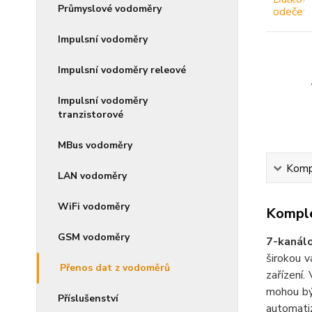
Průmyslové vodoměry
Impulsní vodoměry
Impulsní vodoměry releové
Impulsní vodoměry
tranzistorové
MBus vodoměry
Kompl
LAN vodoměry
WiFi vodoměry
Komple
GSM vodoměry
7-kanál
širokou v
Přenos dat z vodoměrů
zařízení.
mohou bý
Příslušenství
automatiz