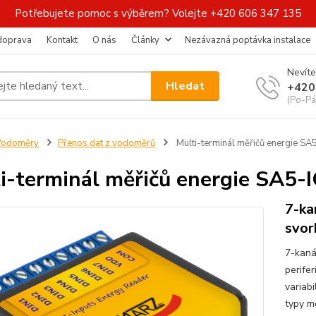
Potřebujete pomoc s výběrem? Volejte +420 606 347 135
 doprava
Kontakt
O nás
Články
Nezávazná poptávka instalace
Nevíte
Hledat
+420
(Po-Pá
Vodoměry
Přenos dat z vodoměrů
Multi-terminál měřičů energie SA
i-terminál měřičů energie SA5-
7-ka
svor
7-kaná
perife
variabi
typy mě