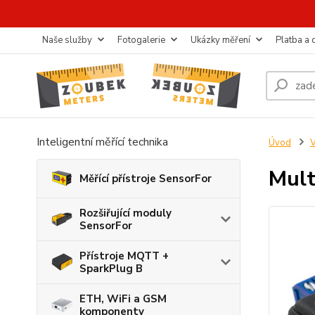
Naše služby
Fotogalerie
Ukázky měření
Platba a
Inteligentní měřící technika
Úvod
Mult
Měřící přístroje SensorFor
Rozšiřující moduly
SensorFor
Přístroje MQTT +
SparkPlug B
ETH, WiFi a GSM
komponenty