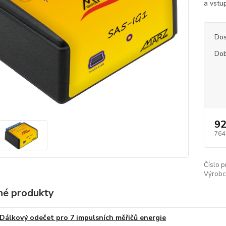
a vstup
Dos
Dob
92
764
Číslo p
Výrobc
é produkty
Dálkový odečet pro 7 impulsních měřičů energie