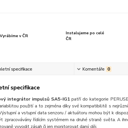
Instalujeme po celé
Vyrábíme v ČR
ČR
etní specifikace
Komentáře
0
tní specifikace
ový integrátor impulsů SA5-IG1
patří do kategorie PERUSB 
ariabilitou použití a to zejména díky své kompatibilitě s nejrůzn
 Výstupní a vstupní data senzoru / aktuátoru mohou být k dispozi
t zpracovávány řídícím systémem na druhé straně světa. A ihne
ovaně vyvodit zásah či jen monitorovat daný děj.