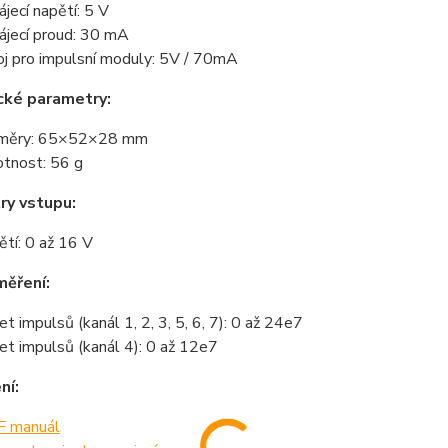
ájecí napětí: 5 V
ájecí proud: 30 mA
oj pro impulsní moduly: 5V / 70mA
cké parametry:
změry: 65×52×28 mm
tnost: 56 g
ry vstupu:
ětí: 0 až 16 V
měření:
et impulsů (kanál 1, 2, 3, 5, 6, 7): 0 až 24e7
et impulsů (kanál 4): 0 až 12e7
ní:
 manuál