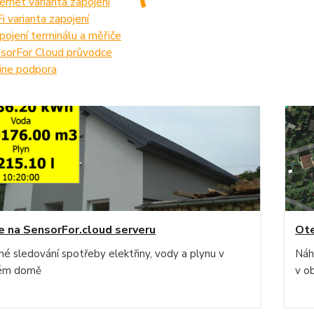
ernet varianta zapojení
i varianta zapojení
pojení terminálu a měřiče
sorFor Cloud průvodce
ine podpora
e na SensorFor.cloud serveru
Ote
né sledování spotřeby elektřiny, vody a plynu v
Náh
ném domě
v o