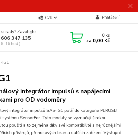
Přihlášení
CZK
 si rady? Zavolejte.
0
ks
 606 347 135
za
0,00 Kč
 8-16 hod.)
5-IG1
IG1
nálový integrátor impulsů s napájecími
kami pro OD vodoměry
lový integrátor impulsů SA5-IG1 patří do kategorie PERUSB
rií systému SensorFor. Tyto moduly se vyznačují širokou
litou použití a to zejména díky své kompatibilitě s nejrůznějšími
řících přístrojů, přenosových bran a dalších zařízení. Výstupní