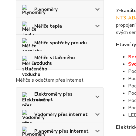
Plynoměry
7-kanál
NT3-AB
propojen
Měřiče tepla
svých sen
Měřiče spotřeby proudu
Hlavní ry
Sed
Měřiče stlačeného
vzduchu
Svo
Pod
Pod
Měřiče s odečtem přes internet
Pod
Pod
Elektroměry přes
internet
Pod
Pod
Vodoměry přes internet
LED
Elektric
Plynoměry přes internet