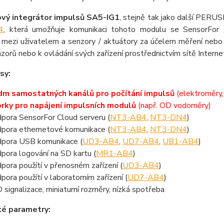
ový integrátor impulsů SA5-IG1
, stejně tak jako další PERUS
4
, která umožňuje komunikaci tohoto modulu se SensorFor
í mezi uživatelem a senzory / aktuátory za účelem měření neb
zorů nebo k ovládání svých zařízení prostřednictvím sítě Internet
sy:
m samostatných kanálů pro počítání impulsů
(elektroměry
rky pro napájení impulsních modulů
(např. OD vodoměry)
pora SensorFor Cloud serveru (
NT3-AB4
,
NT3-DN4
)
pora ethernetové komunikace (
NT3-AB4
,
NT3-DN4
)
pora USB komunikace (
UD3-AB4
,
UD7-AB4
,
UB1-AB4
)
pora logování na SD kartu (
MR1-AB4
)
pora použítí v přenosném zařízení (
UD3-AB4
)
pora použítí v laboratorním zařízení (
UD7-AB4
)
 signalizace, miniaturní rozměry, nízká spotřeba
ké parametry: