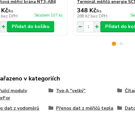
tová měřící brána NT3-AB4
Terminál měřičů energie SC
 Kč
348 Kč
/
ks
/
ks
Skladem 107 ks
Sk
č
bez DPH
288 Kč
bez DPH
Přidat do košíku
Přidat do ko
zařazeno v kategoriích
řující moduly
Typ A "velký"
Číta
orFor
s dat z vodoměrů
Přenos dat z měřičů tepla
Dato