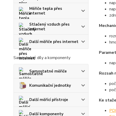
nap
Měřiče tepla přes
nap
internet
zdr
Stlačený vzduch přes
Mechani
internet
ro
Další měřiče přes internet
hmo
Paramet
Samostatné díly a komponenty
nap
Samostatné měřiče
Rozsah 
poč
Komunikační jednotky
poč
Další měřící přístroje
Ke staže
PDF
Další komponenty