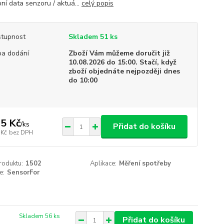
ní data senzoru / aktuá...
celý popis
tupnost
Skladem 51 ks
a dodání
Zboží Vám můžeme doručit již
10.08.2026 do 15:00. Stačí, když
zboží objednáte nejpozději dnes
do 10:00
5 Kč
/
ks
Přidat do košíku
 Kč
bez DPH
roduktu:
1502
Aplikace:
Měření spotřeby
e:
SensorFor
Skladem 56 ks
Přidat do košíku