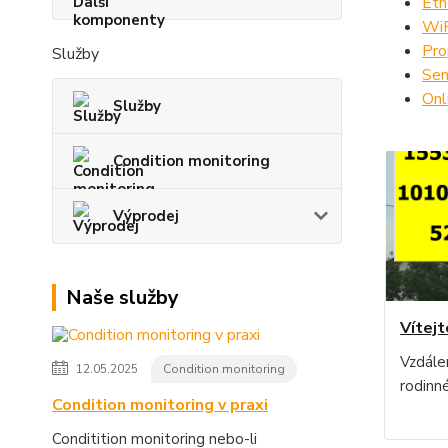
Eth
WiF
Pro
Služby
Sen
Onl
Služby
Condition monitoring
Výprodej
Naše služby
Vítejt
Vzdále
12.05.2025
Condition monitoring
rodin
Condition monitoring v praxi
Conditition monitoring nebo-li