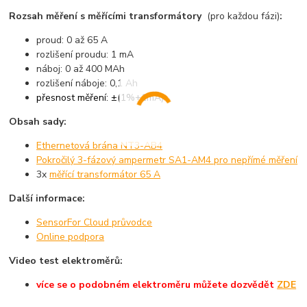
Rozsah měření s měřícími transformátory
(pro každou fázi)
:
proud: 0 až 65 A
rozlišení proudu: 1 mA
náboj: 0 až 400 MAh
rozlišení náboje: 0,1 Ah
přesnost měření: ±(1%+1mA)
Obsah sady:
Ethernetová brána NT3-AB4
Pokročilý 3-fázový ampermetr SA1-AM4 pro nepřímé měření
3x
měřící transformátor 65 A
Další informace:
SensorFor Cloud průvodce
Online podpora
Video test elektroměrů:
více se o podobném elektroměru můžete dozvědět
ZDE