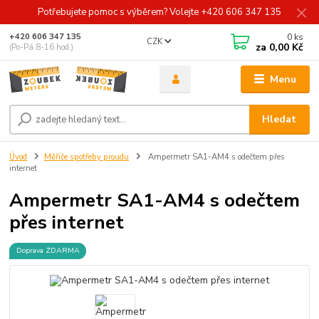
Potřebujete pomoc s výběrem? Volejte +420 606 347 135
0
ks
+420 606 347 135
CZK
za
0,00 Kč
(Po-Pá 8-16 hod.)
Menu
Hledat
Úvod
Měřiče spotřeby proudu
Ampermetr SA1-AM4 s odečtem přes
internet
Ampermetr SA1-AM4 s odečtem
přes internet
Doprava ZDARMA