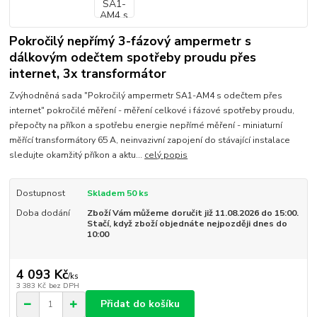
Pokročilý nepřímý 3-fázový ampermetr s
dálkovým odečtem spotřeby proudu přes
internet, 3x transformátor
Zvýhodněná sada "Pokročilý ampermetr SA1-AM4 s odečtem přes
internet" pokročilé měření - měření celkové i fázové spotřeby proudu,
přepočty na příkon a spotřebu energie nepřímé měření - miniaturní
měřící transformátory 65 A, neinvazivní zapojení do stávající instalace
sledujte okamžitý příkon a aktu...
celý popis
Dostupnost
Skladem 50 ks
Doba dodání
Zboží Vám můžeme doručit již 11.08.2026 do 15:00.
Stačí, když zboží objednáte nejpozději dnes do
10:00
4 093 Kč
/
ks
3 383 Kč
bez DPH
Přidat do košíku