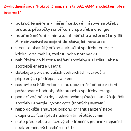
Zvýhodněná sada "
Pokročilý ampermetr SA1-AM4 s odečtem přes
internet
"
pokročilé měření - měření celkové i fázové spotřeby
proudu, přepočty na příkon a spotřebu energie
nepřímé měření - miniaturní měřící transformátory 65
A, neinvazivní zapojení do stávající instalace
sledujte okamžitý příkon a aktuální spotřebu energie
kdekoliv na mobilu, tabletu nebo notebooku
nahlídněte do historie měření spotřeby a zjistěte, jak na
spotřebě energie ušetřit
detekujte poruchu vašich elektrických rozvodů a
připojených přístrojů a zařízení
nastavte si SMS nebo e-mail upozornění při překročení
požadované hodnoty příkonu nebo spotřeby energie
pomocí zpětné vazby s výkonovým spínačem umožňuje řídit
spotřebu energie výkonových (topných) systémů
nebo dokáže analýzou příkonu chránit zařízení nebo
skupinu zařízení před nadměrným přetěžováním
máte před sebou 3-fázový elektroměr s jedním z nejširších
spekter měřených veličin na trhu !