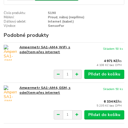
Číslo produktu:
5190
Měření:
Proud, náboj (nepřímo)
Dálkový odečet:
Internet (kabel)
Výrobce:
SensorFor
Podobné produkty
Ampermetr SA1-AM4, WiFi, s
Skladem 50 ks
odečtem přes internet
4 971 Kč
/
ks
4 108 Kč
bez DPH
Přidat do košíku
Ampermetr SA1-AM4, GSM, s
Skladem 50 ks
odečtem přes internet
6 334 Kč
/
ks
5 235 Kč
bez DPH
Přidat do košíku