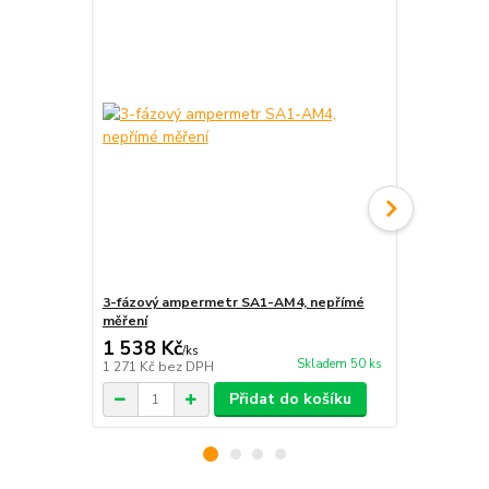
3-fázový ampermetr SA1-AM4, nepřímé
Miniaturní m
měření
65A
1 538 Kč
390 Kč
/
ks
/
ks
Skladem 50 ks
1 271 Kč
bez DPH
322 Kč
bez 
Přidat do košíku