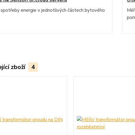
e na SensorFor.cloud serveru
Ote
 spotřeby energie v jednotlivých částech bytového
Měř
pom
jící zboží
4