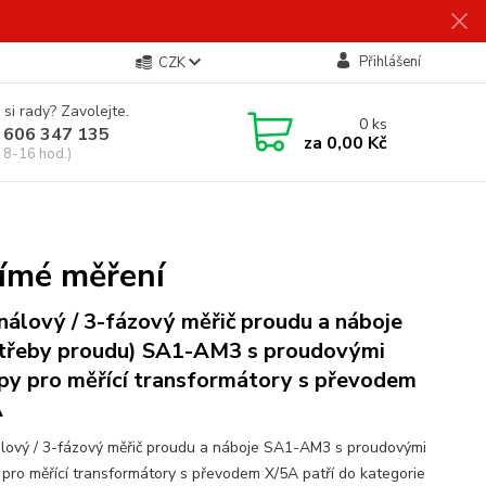
Přihlášení
CZK
 si rady? Zavolejte.
0
ks
 606 347 135
za
0,00 Kč
 8-16 hod.)
ímé měření
nálový / 3-fázový měřič proudu a náboje
třeby proudu) SA1-AM3 s proudovými
py pro měřící transformátory s převodem
A
lový / 3-fázový měřič proudu a náboje SA1-AM3 s proudovými
 pro měřící transformátory s převodem X/5A patří do kategorie