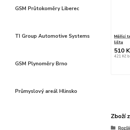
GSM Průtokoměry Liberec
TI Group Automotive Systems
Měřící 
lištu
510 K
421 Kč
b
GSM Plynoměry Brno
Průmyslový areál Hlinsko
Zboží 
Rozši