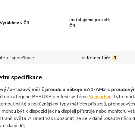
Instalujeme po celé
Vyrábíme v ČR
ČR
etní specifikace
Komentáře
0
tní specifikace
vý / 3-fázový měřič proudu a náboje SA1-AM
3 s proudovým
ří do kategorie PERUSB periferií systému
SensorFor
. Tyto modu
kompatibilitě s nejrůznějšími typy měřících přístrojů, přenosových
 mohou být k dispozici jak na displeji přístroje nebo monitoru 
straně světa. A ihned Vás upozornit, že se v dané lokalitě něco 
at daný děj.