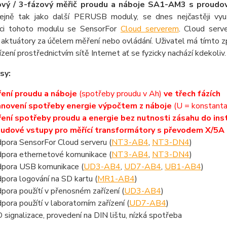
ový / 3-fázový měřič proudu a náboje SA1-AM
3 s proudo
tejně tak jako další PERUSB moduly, se dnes nejčastěji vy
ci tohoto modulu se SensorFor
Cloud serverem
. Cloud serv
/ aktuátory za účelem měření nebo ovládání. Uživatel má tímto 
ízení prostřednictvím sítě Internet ať se fyzicky nachází kdekoliv.
sy:
ení proudu a náboje
(spotřeby proudu v Ah)
ve třech fázích
novení spotřeby energie výpočtem z náboje
(U = konstanta
ení spotřeby proudu a energie bez nutnosti zásahu do ins
udové vstupy pro měřící transformátory s převodem X/5A
pora SensorFor Cloud serveru (
NT3-AB4
,
NT3-DN4
)
pora ethernetové komunikace (
NT3-AB4
,
NT3-DN4
)
pora USB komunikace (
UD3-AB4
,
UD7-AB4
,
UB1-AB4
)
pora logování na SD kartu (
MR1-AB4
)
pora použítí v přenosném zařízení (
UD3-AB4
)
pora použítí v laboratorním zařízení (
UD7-AB4
)
 signalizace, provedení na DIN lištu, nízká spotřeba