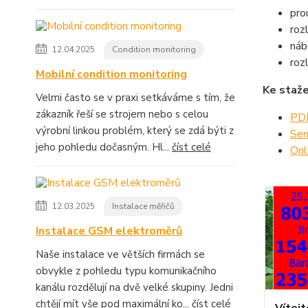
pro
roz
náb
12.04.2025
Condition monitoring
roz
Mobilní condition monitoring
Ke staže
Velmi často se v praxi setkáváme s tím, že
zákazník řeší se strojem nebo s celou
PDF
výrobní linkou problém, který se zdá býti z
Sen
jeho pohledu dočasným. Hl...
číst celé
Onl
12.03.2025
Instalace měřičů
Instalace GSM elektroměrů
Naše instalace ve větších firmách se
obvykle z pohledu typu komunikačního
kanálu rozdělují na dvě velké skupiny. Jedni
chtějí mít vše pod maximální ko...
číst celé