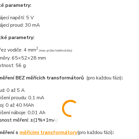
ké parametry:
ájecí napětí: 5 V
ájecí proud: 30 mA
cké parametry:
2
řez vodiče: 4 mm
(max. průřez holého drátu)
změry: 65×52×28 mm
tnost: 56 g
měření BEZ měřících transformátorů
(pro každou fázi)
:
ud: 0 až 5 A
lišení proudu: 0,1 mA
oj: 0 až 40 MAh
lišení náboje: 0,01 Ah
snost měření: ±(1%+1mA)
měření s
měřícími transformátory
(pro každou fázi)
: