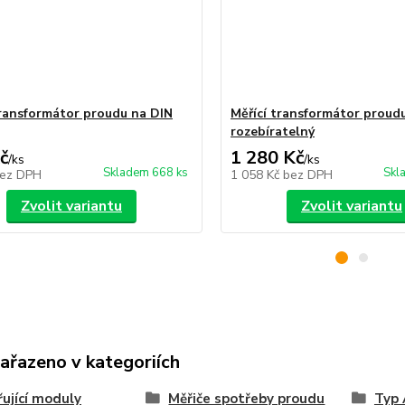
transformátor proudu na DIN
Měřící transformátor proud
rozebíratelný
č
1 280 Kč
/
ks
/
ks
Skladem 668 ks
Skl
ez DPH
1 058 Kč
bez DPH
Zvolit variantu
Zvolit variantu
zařazeno v kategoriích
řující moduly
Měřiče spotřeby proudu
Typ 