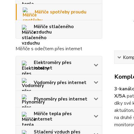
Měřiče spotřeby proudu
Měřiče stlačeného
vzduchu
Měřiče s odečtem přes internet
Kompl
Elektroměry přes
internet
Komple
Vodoměry přes internet
3-kanálo
X/5A
pat
Plynoměry přes internet
díky své 
aktuátoru
Měřiče tepla přes
na druhé 
internet
monitorov
Stlačený vzduch přes