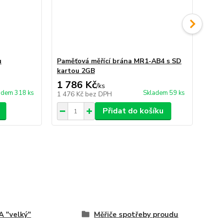
u
Paměťová měřící brána MR1-AB4 s SD
Et
kartou 2GB
1 786 Kč
1 
/
ks
adem 318 ks
Skladem 59 ks
1 476 Kč
bez DPH
1 
Přidat do košíku
A "velký"
Měřiče spotřeby proudu