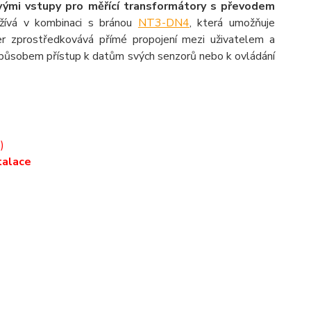
vými vstupy pro měřící transformátory s převodem
užívá v kombinaci s bránou
NT3-DN4
, která umožňuje
er zprostředkovává přímé propojení mezi uživatelem a
způsobem přístup k datům svých senzorů nebo k ovládání
)
talace