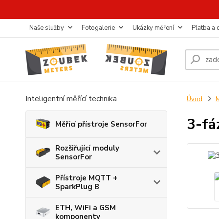
Naše služby
Fotogalerie
Ukázky měření
Platba a
Inteligentní měřící technika
Úvod
M
3-fá
Měřící přístroje SensorFor
Rozšiřující moduly
SensorFor
Přístroje MQTT +
SparkPlug B
ETH, WiFi a GSM
komponenty