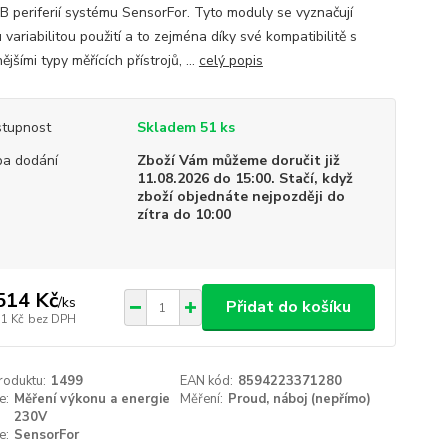
 periferií systému SensorFor. Tyto moduly se vyznačují
 variabilitou použití a to zejména díky své kompatibilitě s
ějšími typy měřících přístrojů, ...
celý popis
tupnost
Skladem 51 ks
a dodání
Zboží Vám můžeme doručit již
11.08.2026 do 15:00. Stačí, když
zboží objednáte nejpozději do
zítra do 10:00
514 Kč
/
ks
Přidat do košíku
51 Kč
bez DPH
roduktu:
1499
EAN kód:
8594223371280
e:
Měření výkonu a energie
Měření:
Proud, náboj (nepřímo)
230V
e:
SensorFor