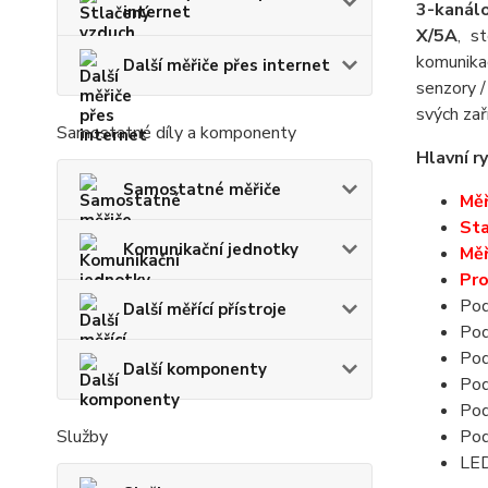
3-kanál
internet
X/5A
, s
komunika
Další měřiče přes internet
senzory 
svých zař
Samostatné díly a komponenty
Hlavní ry
Samostatné měřiče
Měř
Sta
Komunikační jednotky
Měř
Pro
Pod
Další měřící přístroje
Pod
Pod
Další komponenty
Pod
Pod
Služby
Pod
LED