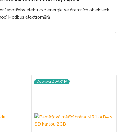
vřete náhledové obrazovky měření
ení spotřeby elektrické energie ve firemních objektech
ocí Modbus elektroměrů
Doprava ZDARMA
D