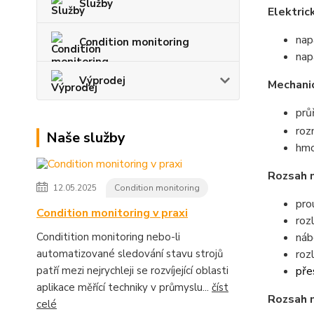
Služby
Elektric
nap
Condition monitoring
nap
Výprodej
Mechani
prů
ro
Naše služby
hmo
Rozsah 
12.05.2025
Condition monitoring
pro
Condition monitoring v praxi
roz
Conditition monitoring nebo-li
náb
automatizované sledování stavu strojů
roz
patří mezi nejrychleji se rozvíjející oblasti
pře
aplikace měřící techniky v průmyslu...
číst
Rozsah 
celé