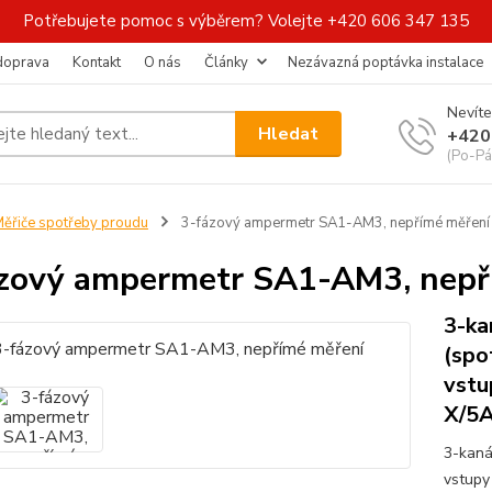
Potřebujete pomoc s výběrem? Volejte +420 606 347 135
 doprava
Kontakt
O nás
Články
Nezávazná poptávka instalace
Nevíte
Hledat
+420
(Po-Pá
ěřiče spotřeby proudu
3-fázový ampermetr SA1-AM3, nepřímé měření
zový ampermetr SA1-AM3, nepř
3-ka
(spo
vstu
X/5
3-kaná
vstupy