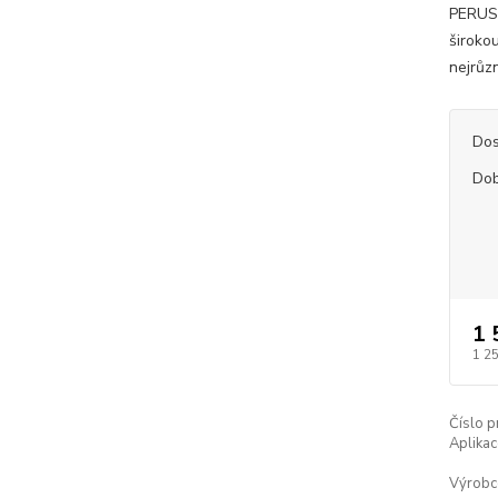
PERUSB
širokou
nejrůzn
Dos
Dob
1 
1 2
Číslo p
Aplikac
Výrobc