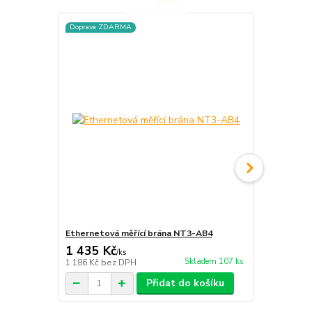
Doprava ZDARMA
Ethernetová měřící brána NT3-AB4
Senzor LPG
1 435 Kč
623 Kč
/
ks
/
ks
Skladem 107 ks
1 186 Kč
bez DPH
515 Kč
bez 
Přidat do košíku