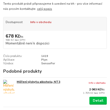
Tento produkt právě připravujeme k uvedení na trh - pro více informací
nás prosím kontaktujte.
celý popis
Dostupnost
Info v obchodu
678 Kč
/
ks
560 Kč
bez DPH
Momentálně není k dispozici
Číslo produktu:
1419
Aplikace:
Plyn
Výrobce:
SensorFor
Podobné produkty
Měření výskytu alkoholu, NT3
Info v obchodu
2 063 Kč
/
ks
1 705 Kč
bez DPH
Detail