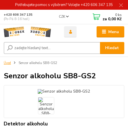
Potřebujete pomoc s výběrem? Volejte +420 606 347 135
0
ks
+420 606 347 135
CZK
za
0,00 Kč
(Po-Pá 8-16 hod.)
Menu
Hledat
Úvod
Senzor alkoholu SB8-GS2
Senzor alkoholu SB8-GS2
Detektor alkoholu