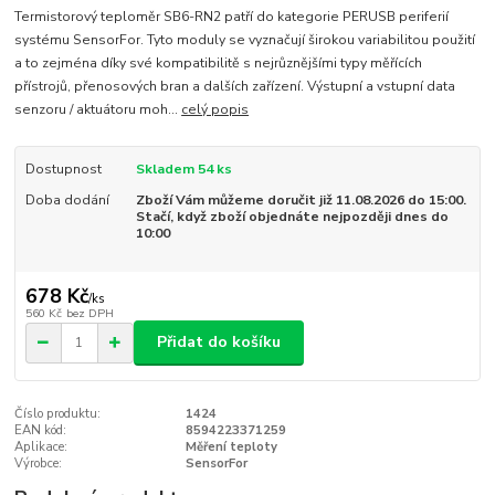
Termistorový teploměr SB6-RN2 patří do kategorie PERUSB periferií
systému SensorFor. Tyto moduly se vyznačují širokou variabilitou použití
a to zejména díky své kompatibilitě s nejrůznějšími typy měřících
přístrojů, přenosových bran a dalších zařízení. Výstupní a vstupní data
senzoru / aktuátoru moh...
celý popis
Dostupnost
Skladem 54 ks
Doba dodání
Zboží Vám můžeme doručit již 11.08.2026 do 15:00.
Stačí, když zboží objednáte nejpozději dnes do
10:00
678 Kč
/
ks
560 Kč
bez DPH
Přidat do košíku
Číslo produktu:
1424
EAN kód:
8594223371259
Aplikace:
Měření teploty
Výrobce:
SensorFor