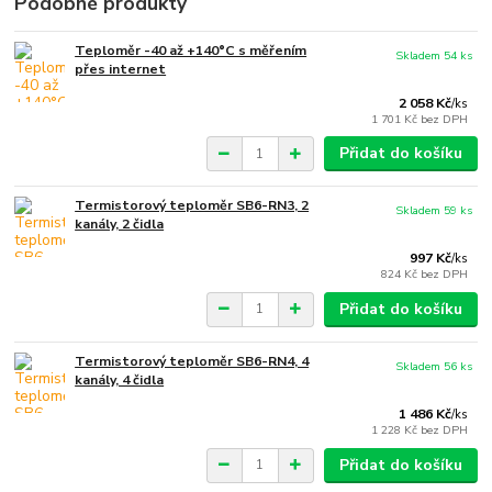
Podobné produkty
Teploměr -40 až +140°C s měřením
Skladem 54 ks
přes internet
2 058 Kč
/
ks
1 701 Kč
bez DPH
Přidat do košíku
Termistorový teploměr SB6-RN3, 2
Skladem 59 ks
kanály, 2 čidla
997 Kč
/
ks
824 Kč
bez DPH
Přidat do košíku
Termistorový teploměr SB6-RN4, 4
Skladem 56 ks
kanály, 4 čidla
1 486 Kč
/
ks
1 228 Kč
bez DPH
Přidat do košíku