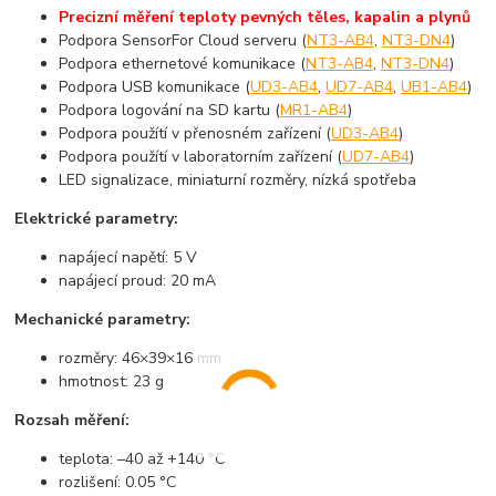
Precizní měření teploty pevných těles, kapalin a plynů
Podpora SensorFor Cloud serveru (
NT3-AB4
,
NT3-DN4
)
Podpora ethernetové komunikace (
NT3-AB4
,
NT3-DN4
)
Podpora USB komunikace (
UD3-AB4
,
UD7-AB4
,
UB1-AB4
)
Podpora logování na SD kartu (
MR1-AB4
)
Podpora použítí v přenosném zařízení (
UD3-AB4
)
Podpora použítí v laboratorním zařízení (
UD7-AB4
)
LED signalizace, miniaturní rozměry, nízká spotřeba
Elektrické parametry:
napájecí napětí: 5 V
napájecí proud: 20 mA
Mechanické parametry:
rozměry: 46×39×16 mm
hmotnost: 23 g
Rozsah měření:
teplota: –40 až +140 °C
rozlišení: 0.05 °C