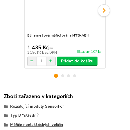
Ethernetová měřící brána NT3-AB4
Teploměr 
1 435 Kč
348 Kč
/
ks
/
ks
Skladem 107 ks
1 186 Kč
bez DPH
288 Kč
bez 
Přidat do košíku
Zboží zařazeno v kategoriích
Rozšiřující moduly SensorFor
Typ B "střední"
Měřiče neelektrických veličin