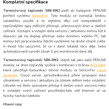
Kompletní specifikace
Termistorový teploměr SB6-RN2
patří do kategorie PERUSB
periferií systému
SensorFor
. Tyto moduly se vyznačují širokou
variabilitou použití a to zejména díky své kompatibilitě s
nejrůznějšími typy měřících přístrojů, přenosových bran a dalších
zařízení. Výstupní a vstupní data senzoru / aktuátoru mohou být k
dispozici jak na displeji přístroje nebo monitoru vašeho PC, tak
mohou být zpracovávány řídícím systémem na druhé straně světa.
A ihned Vás upozornit, že se v dané lokalitě něco děje, nebo
automatizovaně vyvodit zásah či jen monitorovat daný děj.
Termistorový
teploměr SB6-RN2
, stejně tak jako další PERUSB
moduly, se dnes nejčastěji využívá v kombinaci s bránou
NT3-AB4
,
která umožňuje komunikaci tohoto modulu se SensorFor
Cloud
serverem
. Cloud server zprostředkovává přímé propojení mezi
uživatelem a senzory / aktuátory za účelem měření nebo ovládání.
Uživatel má tímto způsobem přístup k datům svých senzorů nebo
k ovládání svých zařízení prostřednictvím sítě Internet ať se
fyzicky nachází kdekoliv.
Hlavní rysy: