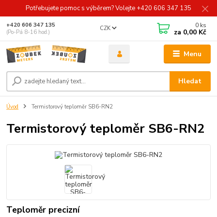
Potřebujete pomoc s výběrem? Volejte +420 606 347 135
0
ks
+420 606 347 135
CZK
za
0,00 Kč
(Po-Pá 8-16 hod.)
Menu
Hledat
Úvod
Termistorový teploměr SB6-RN2
Termistorový teploměr SB6-RN2
Teploměr precizní