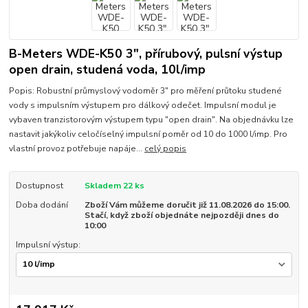
B-Meters WDE-K50 3", přírubový, pulsní výstup
open drain, studená voda, 10l/imp
Popis: Robustní průmyslový vodoměr 3" pro měření průtoku studené
vody s impulsním výstupem pro dálkový odečet. Impulsní modul je
vybaven tranzistorovým výstupem typu "open drain". Na objednávku lze
nastavit jakýkoliv celočíselný impulsní poměr od 10 do 1000 l/imp. Pro
vlastní provoz potřebuje napáje...
celý popis
Dostupnost
Skladem 22 ks
Doba dodání
Zboží Vám můžeme doručit již 11.08.2026 do 15:00.
Stačí, když zboží objednáte nejpozději dnes do
10:00
Impulsní výstup: