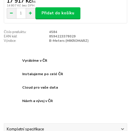
17 917 Kč
/
ks
14 807 Kč
bez DPH
Přidat do košíku
Číslo produktu:
4584
EAN kód:
8594223378029
Výrobce:
B-Meters (MIKROMARZ)
Vyrábíme v ČR
Instalujeme po celé ČR
Cloud pro vaše data
Návrh a vývoj v ČR
Kompletní specifikace