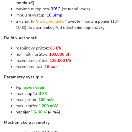
mezikruží)
maximální teplota:
30°C
(studená voda)
impulsní výstup:
10 l/imp
u varianty "
na objednávku
" uveďte impulsní poměr (10-
1000) do poznámky před odesláním objednávky
Další vlastnosti:
rozběhový průtok:
63 l/h
nominální průtok:
100.000 l/h
maximální průtok:
125.000 l/h
maximální tlak:
16 bar
Parametry výstupu:
typ:
open drain
max. napětí:
30 V
max. proud:
100 mA
max. zatížení:
200 mW
napájení:
5-30 V
(4 mA)
Mechanické parametry: