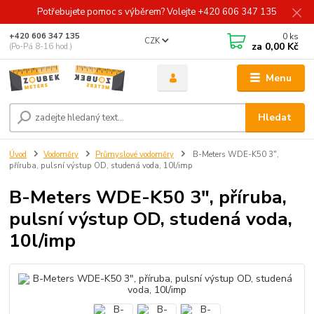
Potřebujete pomoc s výběrem? Volejte +420 606 347 135
0
ks
+420 606 347 135
CZK
za
0,00 Kč
(Po-Pá 8-16 hod.)
Menu
Hledat
Úvod
Vodoměry
Průmyslové vodoměry
B-Meters WDE-K50 3",
příruba, pulsní výstup OD, studená voda, 10l/imp
B-Meters WDE-K50 3", příruba,
pulsní výstup OD, studená voda,
10l/imp