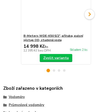
B-Meters WDE-K50 5/2", příruba, pulsní
B-Meters WD
výstup OD, studená voda
výstup OD, 
14 998 Kč
22 167 
/
ks
Skladem 2 ks
12 395 Kč
bez DPH
18 320 Kč
be
Zvolit variantu
Zboží zařazeno v kategoriích
Vodoměry
Průmyslové vodoměry