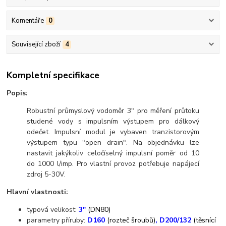
Komentáře
0
Související zboží
4
Kompletní specifikace
Popis:
Robustní průmyslový vodoměr 3" pro měření průtoku
studené vody s impulsním výstupem pro dálkový
odečet. Impulsní modul je vybaven tranzistorovým
výstupem typu "open drain". Na objednávku lze
nastavit jakýkoliv celočíselný impulsní poměr od 10
do 1000 l/imp. Pro vlastní provoz potřebuje napájecí
zdroj 5-30V.
Hlavní vlastnosti:
typová velikost:
3"
(DN80)
parametry příruby:
D160
(rozteč šroubů)
, D200/132
(těsnící