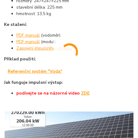
rozměry: 247×247×225 mm
stavební délka: 225 mm
hmotnost: 13,5 kg
Ke stažení:
PDF manuál
(vodoměr)
PDF manuál
(modul)
Zapojení impulsního výstupu
Příklad použití:
Referenční systém "Voda"
Jak funguje impulsní výstup:
podívejte
se na názorné
video
ZDE