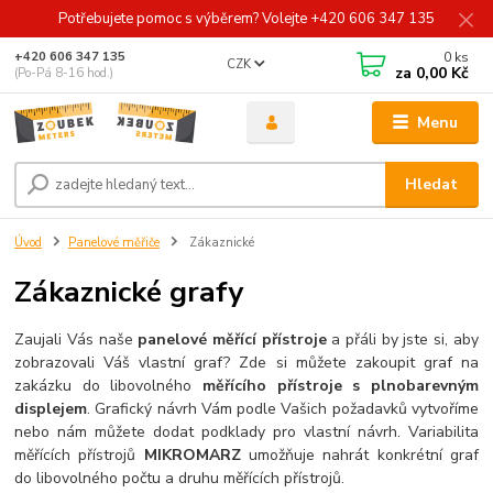
Potřebujete pomoc s výběrem? Volejte +420 606 347 135
0
ks
+420 606 347 135
CZK
za
0,00 Kč
(Po-Pá 8-16 hod.)
Menu
Hledat
Úvod
Panelové měřiče
Zákaznické
Zákaznické grafy
Zaujali Vás naše
panelové měřící přístroje
a přáli by jste si, aby
zobrazovali Váš vlastní graf? Zde si můžete zakoupit graf na
zakázku do libovolného
měřícího přístroje s plnobarevným
displejem
. Grafický návrh Vám podle Vašich požadavků vytvoříme
nebo nám můžete dodat podklady pro vlastní návrh. Variabilita
měřících přístrojů
MIKROMARZ
umožňuje nahrát konkrétní graf
do libovolného počtu a druhu měřících přístrojů.