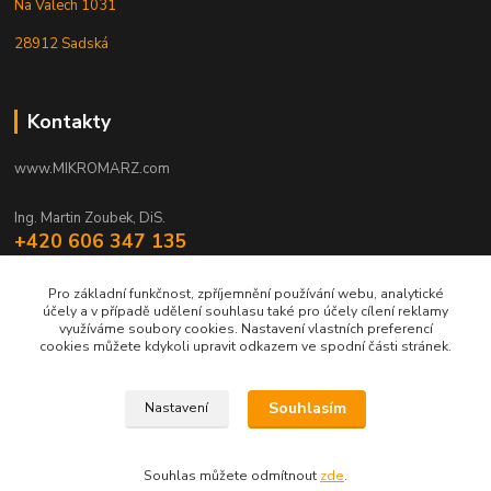
Na Valech 1031
28912 Sadská
Kontakty
www.MIKROMARZ.com
Ing. Martin Zoubek, DiS.
+420 606 347 135
(Po-Pá 8-16 hod.)
Pro základní funkčnost, zpříjemnění používání webu, analytické
zoubek@mikromarz.cz
účely a v případě udělení souhlasu také pro účely cílení reklamy
využíváme soubory cookies. Nastavení vlastních preferencí
cookies můžete kdykoli upravit odkazem ve spodní části stránek.
Souhlasím
Nastavení
Upravit sběr cookies.
Souhlas můžete odmítnout
zde
.