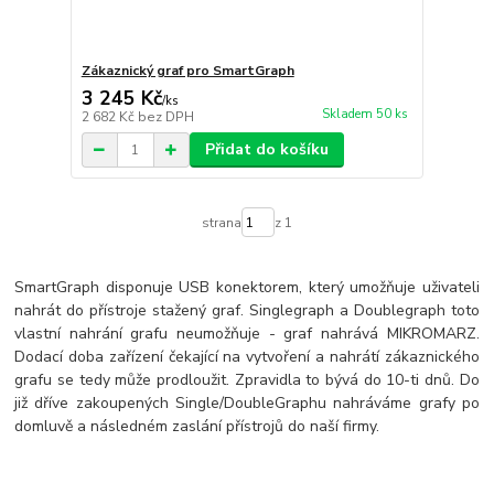
Zákaznický graf pro SmartGraph
3 245 Kč
/
ks
Skladem 50 ks
2 682 Kč
bez DPH
Přidat do košíku
strana
z 1
SmartGraph disponuje USB konektorem, který umožňuje uživateli
nahrát do přístroje stažený graf. Singlegraph a Doublegraph toto
vlastní nahrání grafu neumožňuje - graf nahrává MIKROMARZ.
Dodací doba zařízení čekající na vytvoření a nahrátí zákaznického
grafu se tedy může prodloužit. Zpravidla to bývá do 10-ti dnů. Do
již dříve zakoupených Single/DoubleGraphu nahráváme grafy po
domluvě a následném zaslání přístrojů do naší firmy.